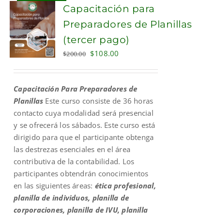
Capacitación para
Preparadores de Planillas
(tercer pago)
Original
Current
$
108.00
$
200.00
price
price
was:
is:
Capacitación Para Preparadores de
$200.00.
$108.00.
Planillas
Este curso consiste de 36 horas
contacto cuya modalidad será presencial
y se ofrecerá los sábados. Este curso está
dirigido para que el participante obtenga
las destrezas esenciales en el área
contributiva de la contabilidad. Los
participantes obtendrán conocimientos
en las siguientes áreas:
ética profesional,
planilla de individuos, planilla de
corporaciones, planilla de IVU, planilla