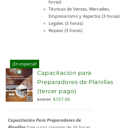
horas)
Técnicas de Ventas, Mercadeo,
Empresarismo y Aspectos (3 horas)
Legales (3 horas)
Repaso (3 horas)
¡En especial!
Capacitación para
Preparadores de Planillas
(tercer pago)
Original
Current
$
107.00
$
200.00
price
price
was:
is:
Capacitación Para Preparadores de
$200.00.
$107.00.
Planillas
Este curso consiste de 36 horas