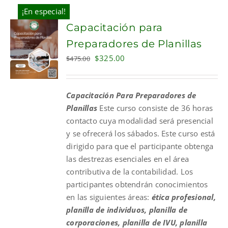
¡En especial!
Capacitación para
Preparadores de Planillas
Original
Current
$
325.00
$
475.00
price
price
was:
is:
Capacitación Para Preparadores de
$475.00.
$325.00.
Planillas
Este curso consiste de 36 horas
contacto cuya modalidad será presencial
y se ofrecerá los sábados. Este curso está
dirigido para que el participante obtenga
las destrezas esenciales en el área
contributiva de la contabilidad. Los
participantes obtendrán conocimientos
en las siguientes áreas:
ética profesional,
planilla de individuos, planilla de
corporaciones, planilla de IVU, planilla