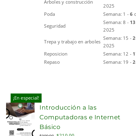
Árboles y construcción
2025
Poda
Semana: 1 -
6
Semana: 8 -
1
Seguridad
2025
Semana: 15 -
Trepa y trabajo en arboles
2025
Reposicion
Semana: 12 -
Repaso
Semana: 19 -
¡En especial!
Introducción a las
Computadoras e Internet
Básico
Original
Current
$
210.00
$
300.00