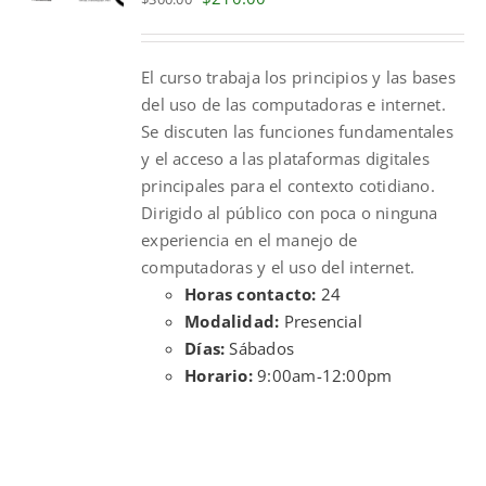
price
price
was:
is:
El curso trabaja los principios y las bases
$300.00.
$210.00.
del uso de las computadoras e internet.
Se discuten las funciones fundamentales
y el acceso a las plataformas digitales
principales para el contexto cotidiano.
Dirigido al público con poca o ninguna
experiencia en el manejo de
computadoras y el uso del internet.
Horas contacto:
24
Modalidad:
Presencial
Días:
Sábados
Horario:
9:00am-12:00pm