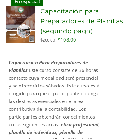
¡En especial!
Capacitación para
Preparadores de Planillas
(segundo pago)
Original
Current
$
108.00
$
200.00
price
price
was:
is:
Capacitación Para Preparadores de
$200.00.
$108.00.
Planillas
Este curso consiste de 36 horas
contacto cuya modalidad será presencial
y se ofrecerá los sábados. Este curso está
dirigido para que el participante obtenga
las destrezas esenciales en el área
contributiva de la contabilidad. Los
participantes obtendrán conocimientos
en las siguientes áreas:
ética profesional,
planilla de individuos, planilla de