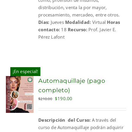
distribución, venta la por mayor,
procesamiento, mercadeo, entre otros.
Días:
Jueves
Modalidad:
Virtual
Horas
contacto:
18
Recurso:
Prof. Javier E.
Pérez Lafont
¡En especial!
Automaquillaje (pago
completo)
Original
Current
$
190.00
$
210.00
price
price
was:
is:
Descripción del Curso:
A través del
$210.00.
$190.00.
curso de Automaquillaje podrán adquirir