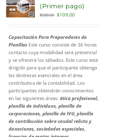
(Primer pago)
Original
Current
$
109.00
$
200.00
price
price
was:
is:
Capacitación Para Preparadores de
$200.00.
$109.00.
Planillas
Este curso consiste de 36 horas
contacto cuya modalidad será presencial
y se ofrecerá los sábados. Este curso está
dirigido para que el participante obtenga
las destrezas esenciales en el área
contributiva de la contabilidad. Los
participantes obtendrán conocimientos
en las siguientes áreas:
ética profesional,
planilla de individuos, planilla de
corporaciones, planilla de IVU, planilla
de contribución sobre caudal relicto y
donaciones, sociedades especiales,
licencias de rentas internas,