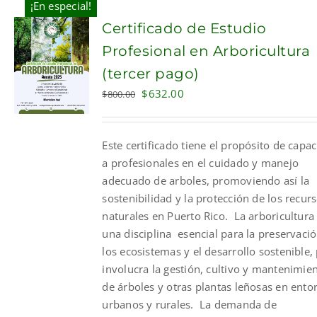
¡En especial!
Certificado de Estudio
Profesional en Arboricultura
(tercer pago)
Original
Current
$
632.00
$
800.00
price
price
was:
is:
Este certificado tiene el propósito de capac
$800.00.
$632.00.
a profesionales en el cuidado y manejo
adecuado de arboles, promoviendo así la
sostenibilidad y la protección de los recur
naturales en Puerto Rico. La arboricultura
una disciplina esencial para la preservaci
los ecosistemas y el desarrollo sostenible,
involucra la gestión, cultivo y mantenimie
de árboles y otras plantas leñosas en ento
urbanos y rurales. La demanda de