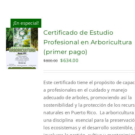
¡En especial!
Certificado de Estudio
Profesional en Arboricultura
(primer pago)
Original
Current
$
634.00
$
800.00
price
price
was:
is:
Este certificado tiene el propósito de capac
$800.00.
$634.00.
a profesionales en el cuidado y manejo
adecuado de arboles, promoviendo así la
sostenibilidad y la protección de los recur
naturales en Puerto Rico. La arboricultura
una disciplina esencial para la preservaci
los ecosistemas y el desarrollo sostenible,
involucra la gestión, cultivo y mantenimie