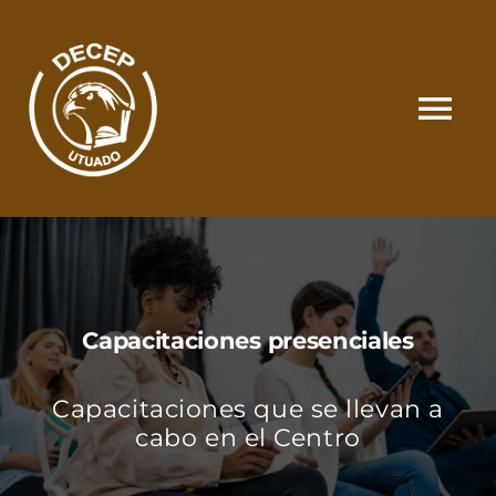
Skip
to
content
Tog
Nav
SOMOS
CATÁLOGO
Capacitaciones presenciales
MATRÍCULA Y PAGOS
Capacitaciones que se llevan a
CONTACTO
cabo en el Centro