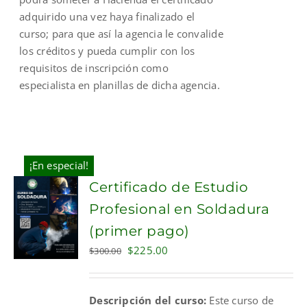
adquirido una vez haya finalizado el
curso; para que así la agencia le convalide
los créditos y pueda cumplir con los
requisitos de inscripción como
especialista en planillas de dicha agencia.
¡En especial!
Certificado de Estudio
Profesional en Soldadura
(primer pago)
Original
Current
$
225.00
$
300.00
price
price
was:
is:
Descripción del curso:
Este curso de
$300.00.
$225.00.