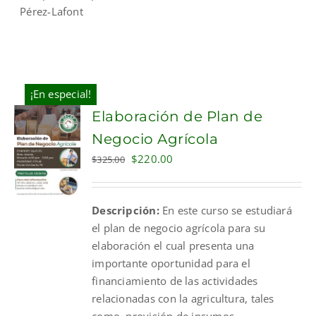
Pérez-Lafont
¡En especial!
Elaboración de Plan de
Negocio Agrícola
Original
Current
$
220.00
$
325.00
price
price
was:
is:
Descripción:
En este curso se estudiará
$325.00.
$220.00.
el plan de negocio agrícola para su
elaboración el cual presenta una
importante oportunidad para el
financiamiento de las actividades
relacionadas con la agricultura, tales
como, provisión de insumos,