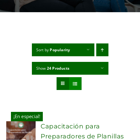
MI CUENTA
CARRITO
Sort by
Popularity
Show
24 Products
¡En especial!
Capacitación para
Preparadores de Planillas