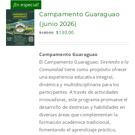
¡En especial!
Campamento Guaraguao
(junio 2026)
Original
Current
$
130.00
$
180.00
price
price
was:
is:
Campamento Guaraguao
$180.00.
$130.00.
El
Campamento
Guaraguao
:
Sirviendo a la
Comunidad
tiene como propósito ofrecer
una experiencia educativa integral,
dinámica y multidisciplinaria para los
participantes. A través de actividades
innovadoras, este programa promueve el
desarrollo de destrezas y habilidades en
diversas áreas que complementan la
formación académica tradicional,
fomentando el aprendizaje práctico,