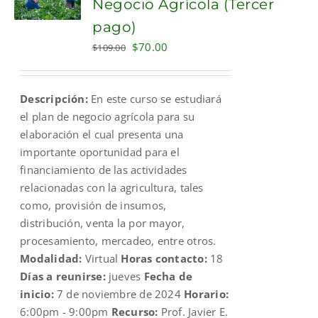
Negocio Agrícola (Tercer
pago)
Original
Current
$
70.00
$
109.00
price
price
was:
is:
Descripción:
En este curso se estudiará
$109.00.
$70.00.
el plan de negocio agrícola para su
elaboración el cual presenta una
importante oportunidad para el
financiamiento de las actividades
relacionadas con la agricultura, tales
como, provisión de insumos,
distribución, venta la por mayor,
procesamiento, mercadeo, entre otros.
Modalidad:
Virtual
Horas contacto:
18
Días a reunirse:
jueves
Fecha de
inicio:
7 de noviembre de 2024
Horario:
6:00pm - 9:00pm
Recurso:
Prof. Javier E.