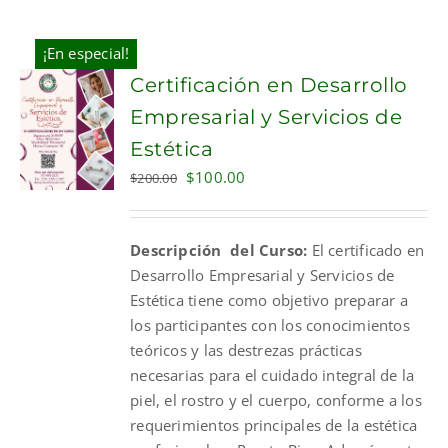
¡En especial!
Certificación en Desarrollo
Empresarial y Servicios de
Estética
Original
Current
$
100.00
$
200.00
price
price
was:
is:
Descripción del Curso:
El certificado en
$200.00.
$100.00.
Desarrollo Empresarial y Servicios de
Estética tiene como objetivo preparar a
los participantes con los conocimientos
teóricos y las destrezas prácticas
necesarias para el cuidado integral de la
piel, el rostro y el cuerpo, conforme a los
requerimientos principales de la estética