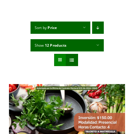
MI CUENTA
CARRITO
Sort by
Price
Show
12 Products