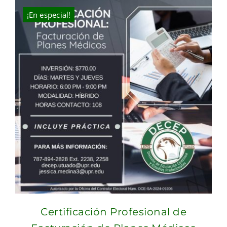
$300.00.
$250.00.
¡En especial!
Certificación Profesional de