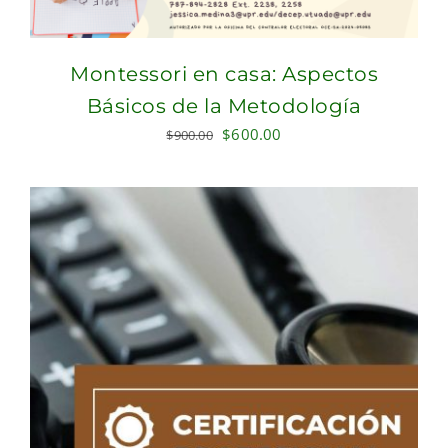
Montessori en casa: Aspectos
Básicos de la Metodología
Original
Current
$
600.00
$
900.00
price
price
was:
is:
$900.00.
$600.00.