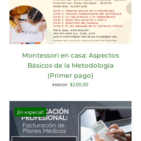
Montessori en casa: Aspectos
Básicos de la Metodología
(Primer pago)
Original
Current
$
200.00
$
600.00
price
price
was:
is:
$600.00.
$200.00.
¡En especial!