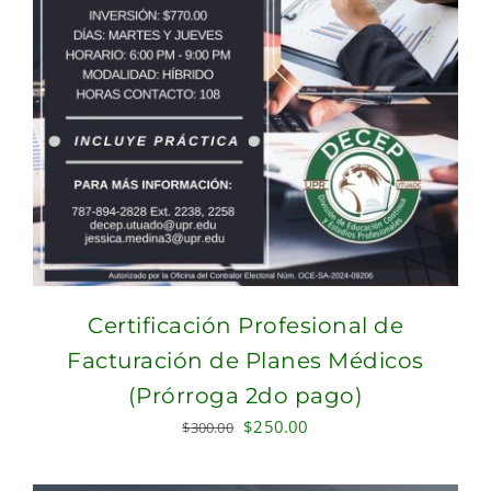
Certificación Profesional de
Facturación de Planes Médicos
(Prórroga 2do pago)
Original
Current
$
250.00
$
300.00
price
price
was:
is: