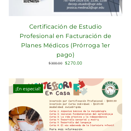
Certificación de Estudio
Profesional en Facturación de
Planes Médicos (Prórroga 1er
pago)
Original
Current
$
270.00
$
300.00
price
price
was:
is:
$300.00.
$270.00.
¡En especial!