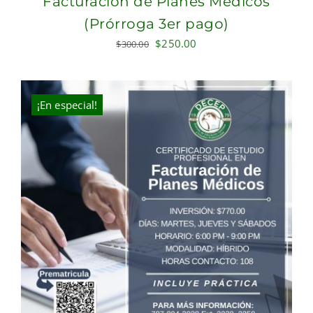
Facturación de Planes Médicos
(Prórroga 3er pago)
Original
Current
$
250.00
$
300.00
price
price
was:
is:
$300.00.
$250.00.
¡En especial!