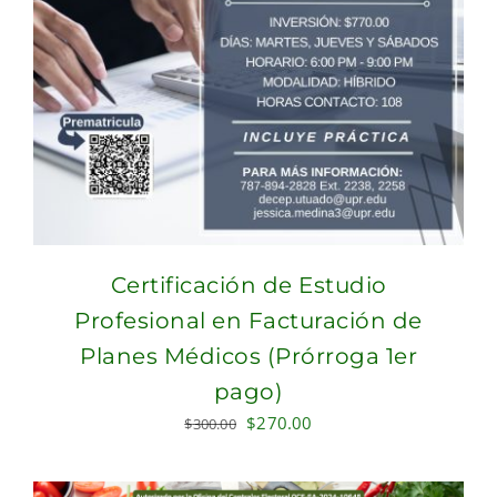
Certificación de Estudio
Profesional en Facturación de
Planes Médicos (Prórroga 1er
pago)
Original
Current
$
270.00
$
300.00
price
price
was:
is: