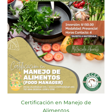
$300.00.
$270.00.
Certificación en Manejo de
Alimentos