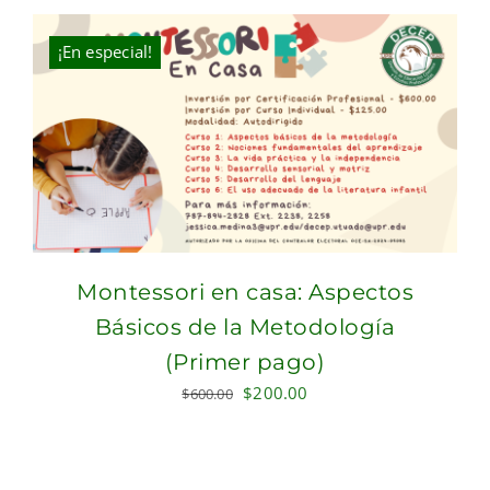
was:
is:
$900.00.
$600.00.
¡En especial!
Montessori en casa: Aspectos
Básicos de la Metodología
(Primer pago)
Original
Current
$
200.00
$
600.00
price
price
was:
is:
$600.00.
$200.00.