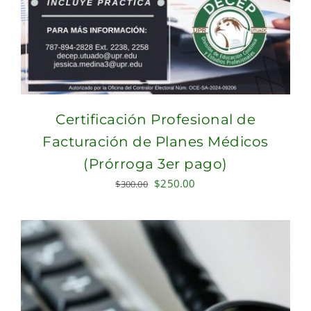
Certificación Profesional de
Facturación de Planes Médicos
(Prórroga 3er pago)
Original
Current
$
250.00
$
300.00
price
price
was:
is:
$300.00.
$250.00.