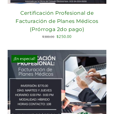
Certificación Profesional de
Facturación de Planes Médicos
(Prórroga 2do pago)
Original
Current
$
250.00
$
300.00
price
price
was:
is:
$300.00.
$250.00.
¡En especial!