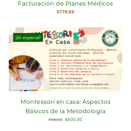
Facturación de Planes Médicos
$
770.00
¡En especial!
Montessori en casa: Aspectos
Básicos de la Metodología
Original
Current
$
600.00
$
900.00
price
price