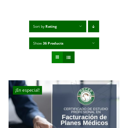
MI CUENTA
CARRITO
Sort by
Rating
Show
36 Products
¡En especial!