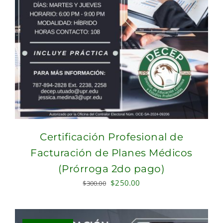
Certificación Profesional de
Facturación de Planes Médicos
(Prórroga 2do pago)
Original
Current
$
250.00
$
300.00
price
price
was:
is:
$300.00.
$250.00.