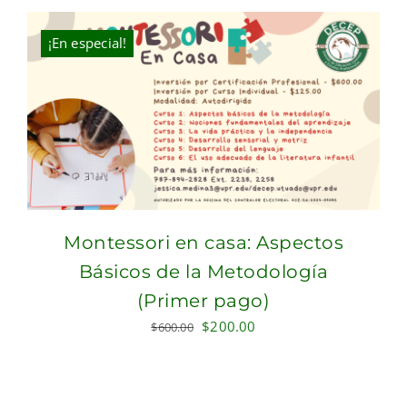
was:
is:
$900.00.
$600.00.
¡En especial!
Montessori en casa: Aspectos
Básicos de la Metodología
(Primer pago)
Original
Current
$
200.00
$
600.00
price
price
was:
is:
$600.00.
$200.00.