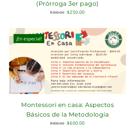
(Prórroga 3er pago)
Original
Current
$
250.00
$
300.00
price
price
was:
is:
$300.00.
$250.00.
¡En especial!
Montessori en casa: Aspectos
Básicos de la Metodología
Original
Current
$
600.00
$
900.00
price
price