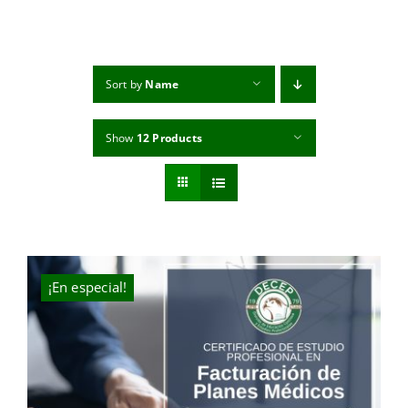
MI CUENTA
CARRITO
Sort by
Name
Show
12 Products
¡En especial!