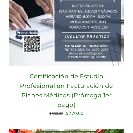
Certificación de Estudio
Profesional en Facturación de
Planes Médicos (Prórroga 1er
pago)
Original
Current
$
270.00
$
300.00
price
price
was:
is: