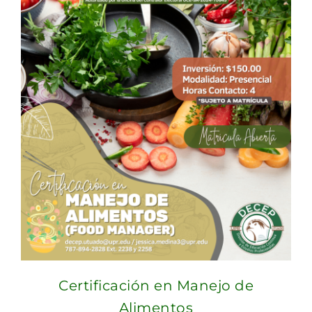
$300.00.
$270.00.
Certificación en Manejo de
Alimentos