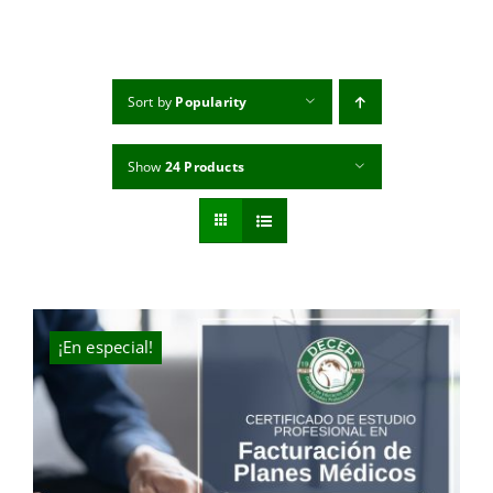
MI CUENTA
CARRITO
Sort by
Popularity
Show
24 Products
¡En especial!