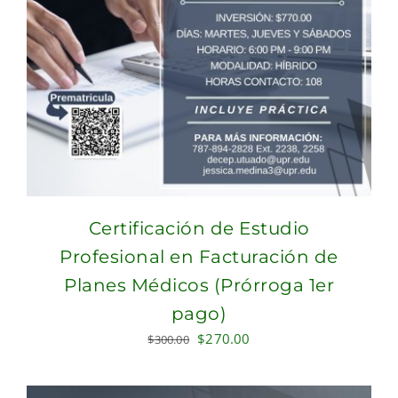
Certificación de Estudio
Profesional en Facturación de
Planes Médicos (Prórroga 1er
pago)
Original
Current
$
270.00
$
300.00
price
price
was:
is: