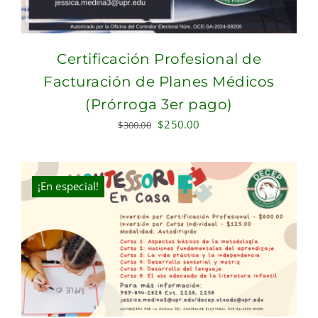
Certificación Profesional de
Facturación de Planes Médicos
(Prórroga 3er pago)
Original
Current
$
250.00
$
300.00
price
price
was:
is:
$300.00.
$250.00.
¡En especial!