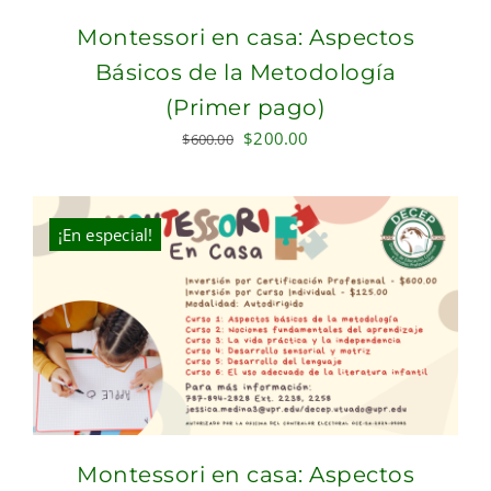
Montessori en casa: Aspectos
Básicos de la Metodología
(Primer pago)
Original
Current
$
200.00
$
600.00
price
price
was:
is:
$600.00.
$200.00.
¡En especial!
Montessori en casa: Aspectos