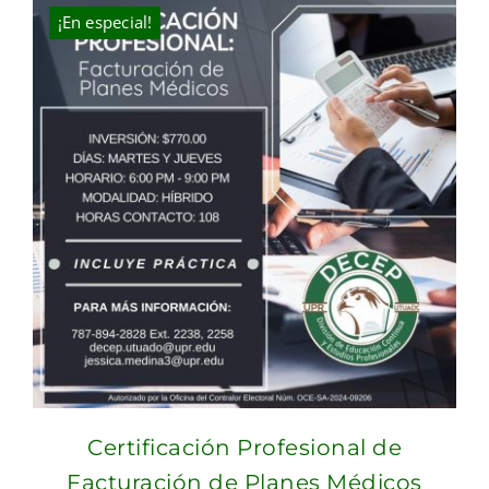
$300.00.
$270.00.
¡En especial!
Certificación Profesional de
Facturación de Planes Médicos