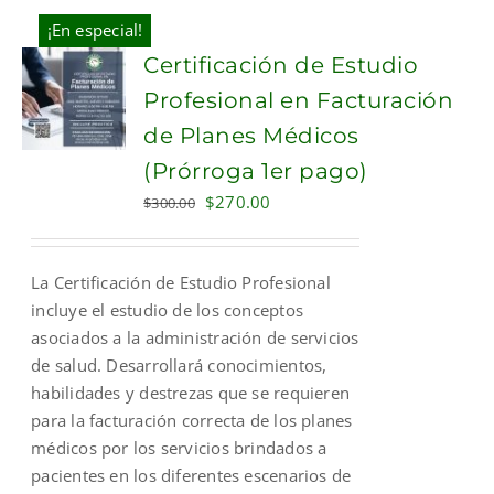
¡En especial!
Certificación de Estudio
Profesional en Facturación
de Planes Médicos
(Prórroga 1er pago)
Original
Current
$
270.00
$
300.00
price
price
was:
is:
La Certificación de Estudio Profesional
$300.00.
$270.00.
incluye el estudio de los conceptos
asociados a la administración de servicios
de salud. Desarrollará conocimientos,
habilidades y destrezas que se requieren
para la facturación correcta de los planes
médicos por los servicios brindados a
pacientes en los diferentes escenarios de