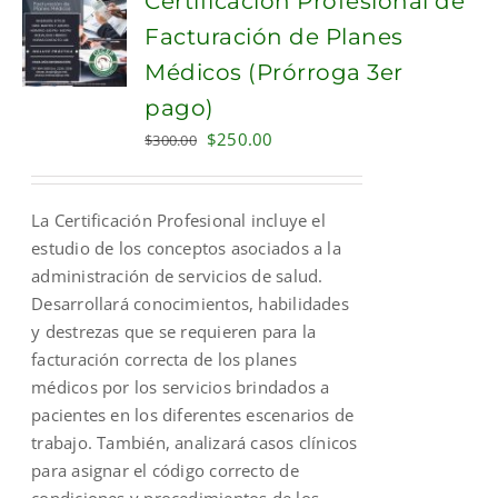
Certificación Profesional de
Facturación de Planes
Médicos (Prórroga 3er
pago)
Original
Current
$
250.00
$
300.00
price
price
was:
is:
La Certificación Profesional incluye el
$300.00.
$250.00.
estudio de los conceptos asociados a la
administración de servicios de salud.
Desarrollará conocimientos, habilidades
y destrezas que se requieren para la
facturación correcta de los planes
médicos por los servicios brindados a
pacientes en los diferentes escenarios de
trabajo. También, analizará casos clínicos
para asignar el código correcto de
condiciones y procedimientos de los