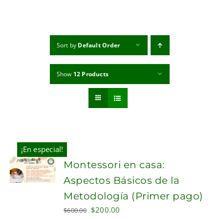
MI CUENTA
CARRITO
Sort by
Default Order
Show
12 Products
¡En especial!
Montessori en casa:
Aspectos Básicos de la
Metodología (Primer pago)
Original
Current
$
200.00
$
600.00