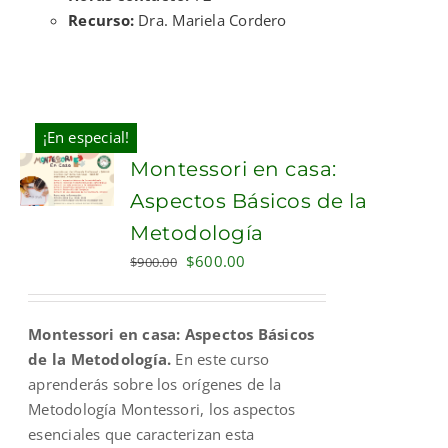
Recurso:
Dra. Mariela Cordero
¡En especial!
Montessori en casa:
Aspectos Básicos de la
Metodología
Original
Current
$
600.00
$
900.00
price
price
was:
is:
Montessori en casa: Aspectos Básicos
$900.00.
$600.00.
de la Metodología.
En este curso
aprenderás sobre los orígenes de la
Metodología Montessori, los aspectos
esenciales que caracterizan esta