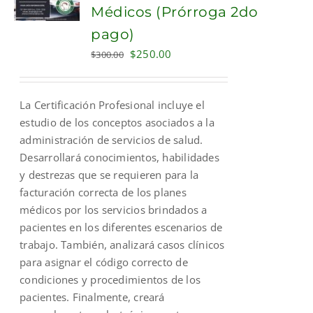
Médicos (Prórroga 2do
pago)
Original
Current
$
250.00
$
300.00
price
price
was:
is:
La Certificación Profesional incluye el
$300.00.
$250.00.
estudio de los conceptos asociados a la
administración de servicios de salud.
Desarrollará conocimientos, habilidades
y destrezas que se requieren para la
facturación correcta de los planes
médicos por los servicios brindados a
pacientes en los diferentes escenarios de
trabajo. También, analizará casos clínicos
para asignar el código correcto de
condiciones y procedimientos de los
pacientes. Finalmente, creará