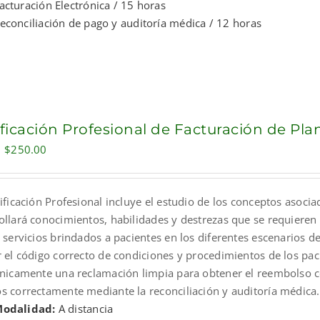
acturación Electrónica / 15 horas
econciliación de pago y auditoría médica / 12 horas
ificación Profesional de Facturación de Pl
Original
Current
$
250.00
price
price
was:
is:
ificación Profesional incluye el estudio de los conceptos asocia
$300.00.
$250.00.
ollará conocimientos, habilidades y destrezas que se requieren 
 servicios brindados a pacientes en los diferentes escenarios de
r el código correcto de condiciones y procedimientos de los pa
ónicamente una reclamación limpia para obtener el reembolso co
s correctamente mediante la reconciliación y auditoría médica.
odalidad:
A distancia