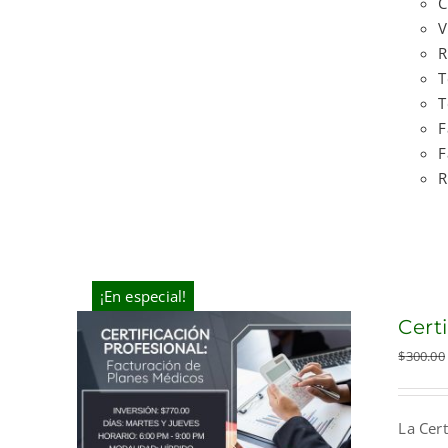
C
V
R
T
T
F
F
R
¡En especial!
Cert
$
300.00
La Cert