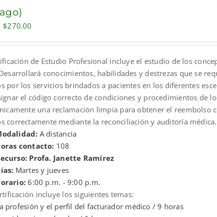
pago)
Original
Current
$
270.00
price
price
was:
is:
ificación de Estudio Profesional incluye el estudio de los conce
$300.00.
$270.00.
Desarrollará conocimientos, habilidades y destrezas que se requ
 por los servicios brindados a pacientes en los diferentes esce
signar el código correcto de condiciones y procedimientos de l
ónicamente una reclamación limpia para obtener el reembolso co
s correctamente mediante la reconciliación y auditoría médica.
odalidad:
A distancia
oras contacto:
108
ecurso: Profa. Janette Ramírez
ías:
Martes y jueves
orario:
6:00 p.m. - 9:00 p.m.
rtificación incluye los siguientes temas:
a profesión y el perfil del facturador médico / 9 horas