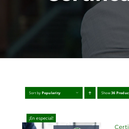
Sort by
Popularity
Show
36 Produc
¡En especial!
Cert