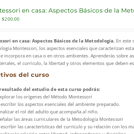
essori en casa: Aspectos Básicos de la Me
Original
Current
$
200.00
price
price
was:
is:
sori en casa: Aspectos Básicos de la Metodología.
En este 
$600.00.
$200.00.
logía Montessori, los aspectos esenciales que caracterizan est
e incorpora en casa o en otros ambientes. Aprenderás sobre a
eriales, el currículo, la libertad y otros elementos que deben 
tivos del curso
esultado del estudio de esta curso podrás:
xplorar los orígenes del Método Montessori
escribir los aspectos esenciales del ambiente preparado.
nalizar el rol del adulto que acompaña al niño.
eñalar las áreas curriculares de la Metodología Montessori
escribir las características del currículo y su relación con los m