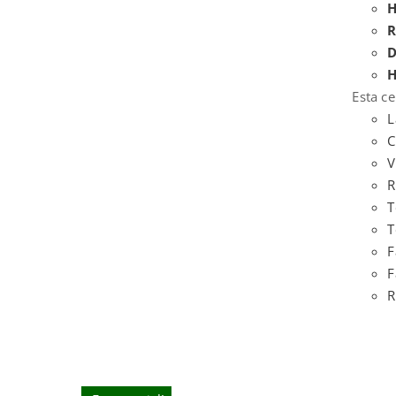
H
R
D
H
Esta ce
L
C
V
R
T
T
F
F
R