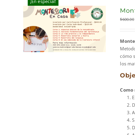
¡En especial!
Mont
$
600.00
Montes
Metodo
cómo s
los mat
Obje
Como r
E
D
A
S
D