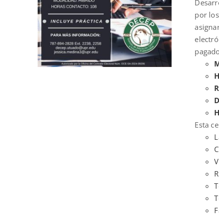
Desarr
por los
asigna
electr
pagado
M
H
R
D
H
Esta ce
L
C
V
R
T
T
F