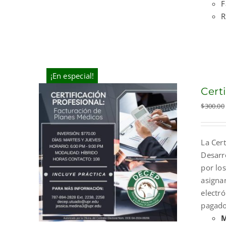
F
R
¡En especial!
Cert
$
300.00
La Cert
Desarr
por los
asigna
electr
pagado
M