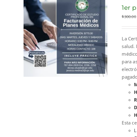
1er 
$
300.00
La Cert
salud. 
médicos
para a
electr
pagado
M
H
R
D
H
Esta ce
L