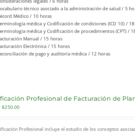
onsideraciones legales / 6 horas
ocabulario técnico asociado a la administración de salud / 5 ho
écord Médico / 10 horas
erminología médica y Codificación de condiciones (ICD 10) / 18
erminología médica y Codificación de procedimientos (CPT) / 1
acturación Manual / 15 horas
acturación Electrónica / 15 horas
econciliación de pago y auditoría médica / 12 horas
ificación Profesional de Facturación de Pl
Original
Current
$
250.00
price
price
was:
is:
ificación Profesional incluye el estudio de los conceptos asocia
$300.00.
$250.00.