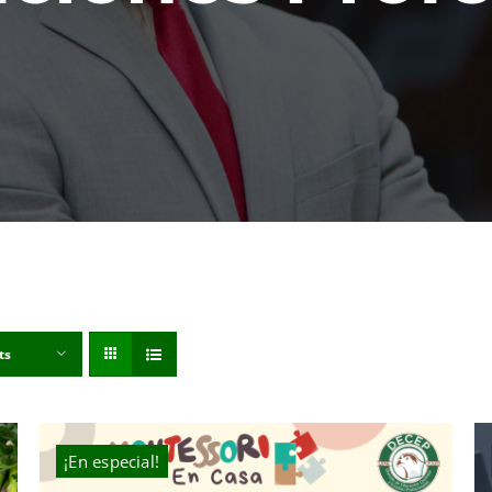
ts
¡En especial!