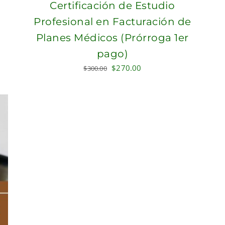
Certificación de Estudio
Profesional en Facturación de
Planes Médicos (Prórroga 1er
pago)
Original
Current
$
270.00
$
300.00
price
price
was:
is:
$300.00.
$270.00.