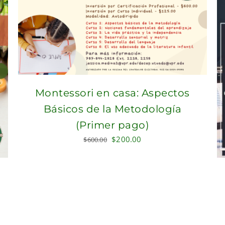
Montessori en casa: Aspectos
Básicos de la Metodología
(Primer pago)
Original
Current
$
200.00
$
600.00
price
price
was:
is:
$600.00.
$200.00.