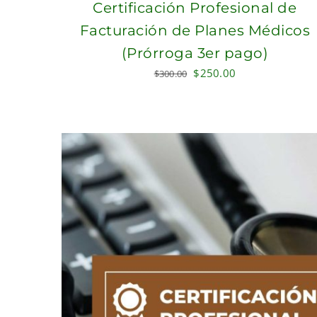
Certificación Profesional de
Facturación de Planes Médicos
(Prórroga 3er pago)
Original
Current
$
250.00
$
300.00
price
price
was:
is:
$300.00.
$250.00.