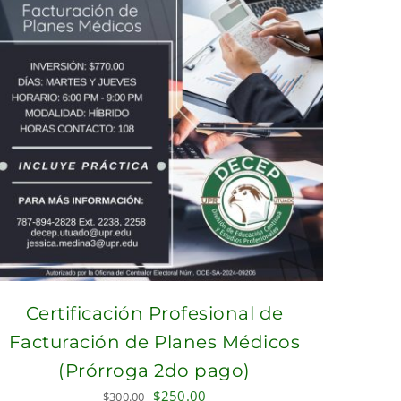
Certificación Profesional de
Facturación de Planes Médicos
(Prórroga 2do pago)
Original
Current
$
250.00
$
300.00