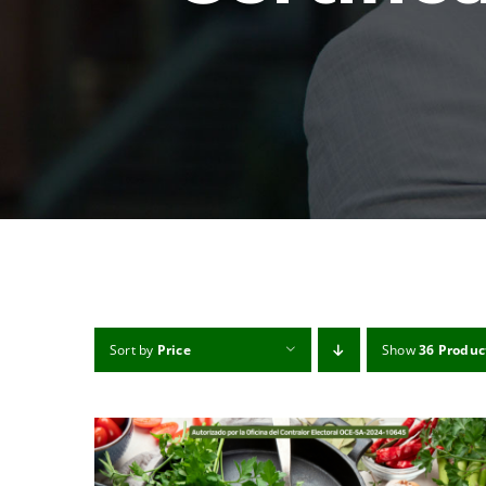
Sort by
Price
Show
36 Produc