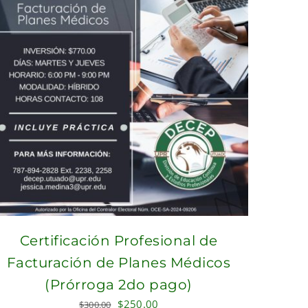
Certificación Profesional de
Facturación de Planes Médicos
(Prórroga 2do pago)
Original
Current
$
250.00
$
300.00