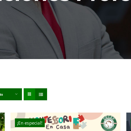
ts
¡En especial!