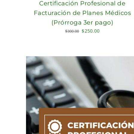
Certificación Profesional de
Facturación de Planes Médicos
(Prórroga 3er pago)
Original
Current
$
250.00
$
300.00
price
price
was:
is:
$300.00.
$250.00.