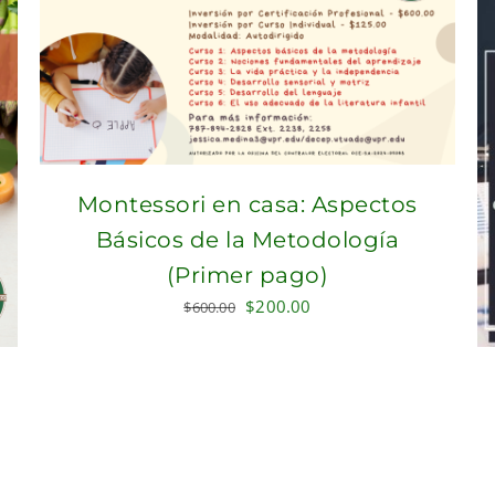
Montessori en casa: Aspectos
Básicos de la Metodología
(Primer pago)
Original
Current
$
200.00
$
600.00
price
price
was:
is:
$600.00.
$200.00.