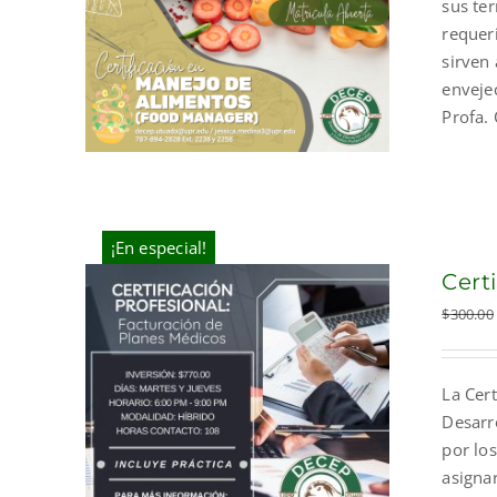
sus ter
requer
sirven
envejec
Profa.
¡En especial!
Cert
$
300.00
La Cert
Desarr
por los
asigna