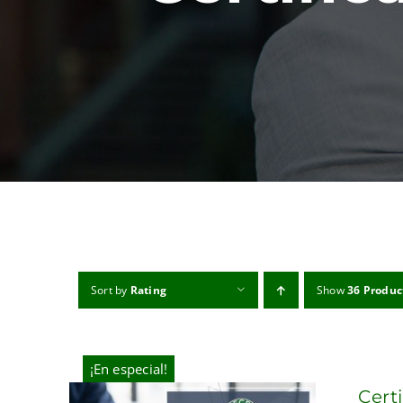
Sort by
Rating
Show
36 Produc
¡En especial!
Cert