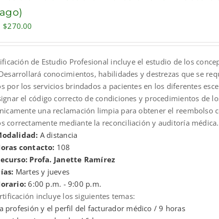
pago)
Original
Current
$
270.00
price
price
was:
is:
ificación de Estudio Profesional incluye el estudio de los conce
$300.00.
$270.00.
Desarrollará conocimientos, habilidades y destrezas que se requ
 por los servicios brindados a pacientes en los diferentes esce
signar el código correcto de condiciones y procedimientos de l
ónicamente una reclamación limpia para obtener el reembolso co
s correctamente mediante la reconciliación y auditoría médica.
odalidad:
A distancia
oras contacto:
108
ecurso: Profa. Janette Ramírez
ías:
Martes y jueves
orario:
6:00 p.m. - 9:00 p.m.
rtificación incluye los siguientes temas:
a profesión y el perfil del facturador médico / 9 horas