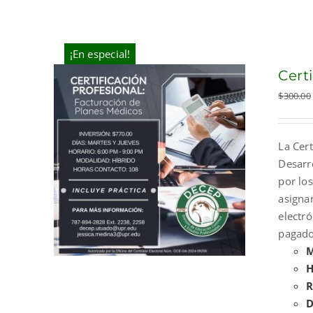
¡En especial!
Cert
$
300.00
La Cert
Desarr
por los
asigna
electr
pagado
M
H
R
D