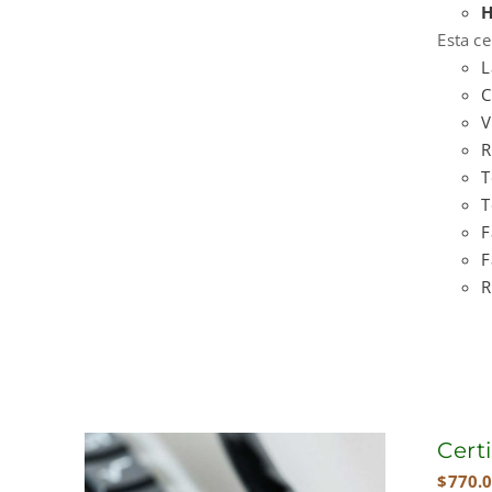
H
Esta ce
L
C
V
R
T
T
F
F
R
Cert
$
770.