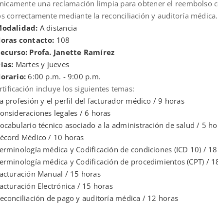
ónicamente una reclamación limpia para obtener el reembolso co
s correctamente mediante la reconciliación y auditoría médica.
odalidad:
A distancia
oras contacto:
108
ecurso: Profa. Janette Ramírez
ías:
Martes y jueves
orario:
6:00 p.m. - 9:00 p.m.
rtificación incluye los siguientes temas:
a profesión y el perfil del facturador médico / 9 horas
onsideraciones legales / 6 horas
ocabulario técnico asociado a la administración de salud / 5 ho
écord Médico / 10 horas
erminología médica y Codificación de condiciones (ICD 10) / 18
erminología médica y Codificación de procedimientos (CPT) / 1
acturación Manual / 15 horas
acturación Electrónica / 15 horas
econciliación de pago y auditoría médica / 12 horas