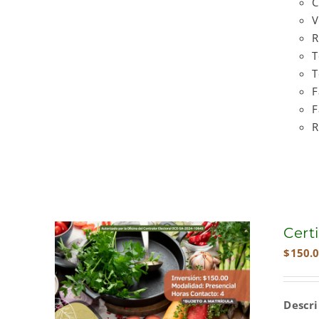
C
V
R
T
T
F
F
R
Cert
$
150.
Descr