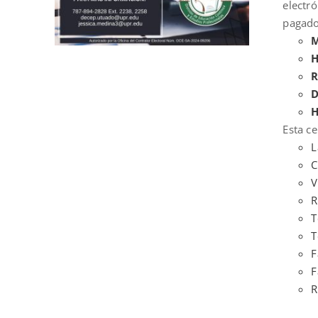
electr
pagado
M
H
R
D
H
Esta ce
L
C
V
R
T
T
F
F
R