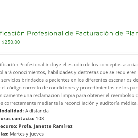
ificación Profesional de Facturación de Pl
Original
Current
$
250.00
price
price
was:
is:
ificación Profesional incluye el estudio de los conceptos asocia
$300.00.
$250.00.
ollará conocimientos, habilidades y destrezas que se requieren 
 servicios brindados a pacientes en los diferentes escenarios de
r el código correcto de condiciones y procedimientos de los pa
ónicamente una reclamación limpia para obtener el reembolso co
s correctamente mediante la reconciliación y auditoría médica.
odalidad:
A distancia
oras contacto:
108
ecurso: Profa. Janette Ramírez
ías:
Martes y jueves