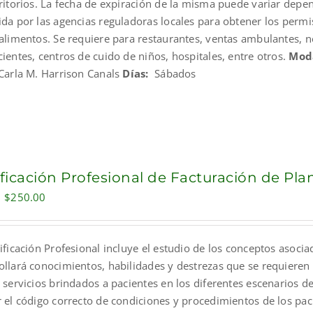
ritorios. La fecha de expiración de la misma puede variar depend
ida por las agencias reguladoras locales para obtener los perm
 alimentos. Se requiere para restaurantes, ventas ambulantes, 
ientes, centros de cuido de niños, hospitales, entre otros.
Mod
 Carla M. Harrison Canals
Días:
Sábados
ificación Profesional de Facturación de Pl
Original
Current
$
250.00
price
price
was:
is:
ificación Profesional incluye el estudio de los conceptos asocia
$300.00.
$250.00.
ollará conocimientos, habilidades y destrezas que se requieren 
 servicios brindados a pacientes en los diferentes escenarios de
r el código correcto de condiciones y procedimientos de los pa