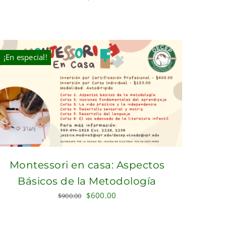
price
price
was:
is:
$300.00.
$250.00.
¡En especial!
Montessori en casa: Aspectos
Básicos de la Metodología
Original
Current
$
600.00
$
900.00
price
price
was:
is: