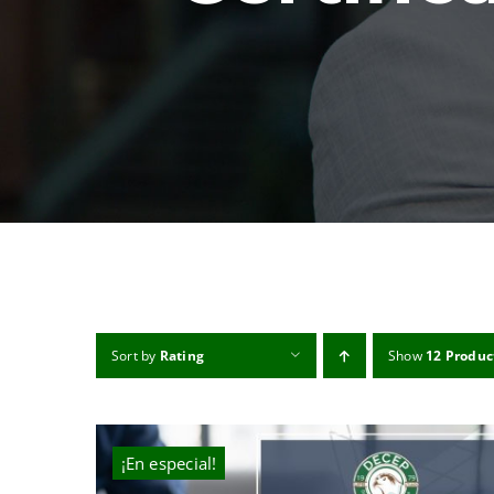
Sort by
Rating
Show
12 Produc
¡En especial!