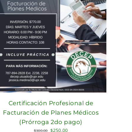
Certificación Profesional de
Facturación de Planes Médicos
(Prórroga 2do pago)
Original
Current
$
250.00
$
300.00