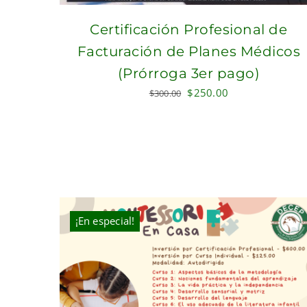
Certificación Profesional de
Facturación de Planes Médicos
(Prórroga 3er pago)
Original
Current
$
250.00
$
300.00
price
price
was:
is:
$300.00.
$250.00.
¡En especial!