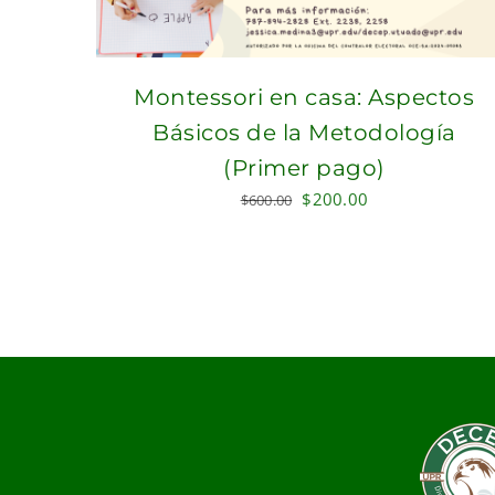
Montessori en casa: Aspectos
Básicos de la Metodología
(Primer pago)
Original
Current
$
200.00
$
600.00
price
price
was:
is:
$600.00.
$200.00.