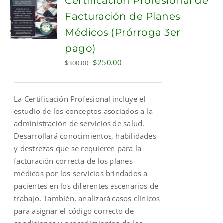
Certificación Profesional de
Facturación de Planes
Médicos (Prórroga 3er
pago)
Original
Current
$
250.00
$
300.00
price
price
was:
is:
La Certificación Profesional incluye el
$300.00.
$250.00.
estudio de los conceptos asociados a la
administración de servicios de salud.
Desarrollará conocimientos, habilidades
y destrezas que se requieren para la
facturación correcta de los planes
médicos por los servicios brindados a
pacientes en los diferentes escenarios de
trabajo. También, analizará casos clínicos
para asignar el código correcto de
condiciones y procedimientos de los