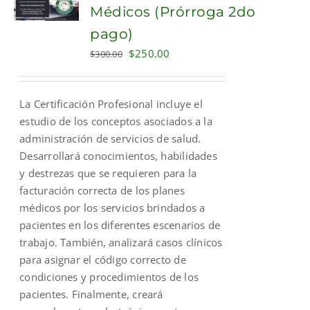
Médicos (Prórroga 2do
pago)
Original
Current
$
250.00
$
300.00
price
price
was:
is:
La Certificación Profesional incluye el
$300.00.
$250.00.
estudio de los conceptos asociados a la
administración de servicios de salud.
Desarrollará conocimientos, habilidades
y destrezas que se requieren para la
facturación correcta de los planes
médicos por los servicios brindados a
pacientes en los diferentes escenarios de
trabajo. También, analizará casos clínicos
para asignar el código correcto de
condiciones y procedimientos de los
pacientes. Finalmente, creará