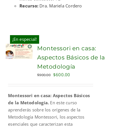
Recurso:
Dra. Mariela Cordero
¡En especial!
Montessori en casa:
Aspectos Básicos de la
Metodología
Original
Current
$
600.00
$
900.00
price
price
was:
is:
Montessori en casa: Aspectos Básicos
$900.00.
$600.00.
de la Metodología.
En este curso
aprenderás sobre los orígenes de la
Metodología Montessori, los aspectos
esenciales que caracterizan esta