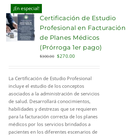
¡En especial!
Certificación de Estudio
Profesional en Facturación
de Planes Médicos
(Prórroga 1er pago)
Original
Current
$
270.00
$
300.00
price
price
was:
is:
La Certificación de Estudio Profesional
$300.00.
$270.00.
incluye el estudio de los conceptos
asociados a la administración de servicios
de salud. Desarrollará conocimientos,
habilidades y destrezas que se requieren
para la facturación correcta de los planes
médicos por los servicios brindados a
pacientes en los diferentes escenarios de