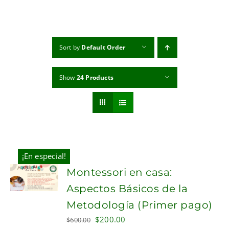
MI CUENTA
CARRITO
Sort by
Default Order
Show
24 Products
¡En especial!
Montessori en casa:
Aspectos Básicos de la
Metodología (Primer pago)
Original
Current
$
200.00
$
600.00