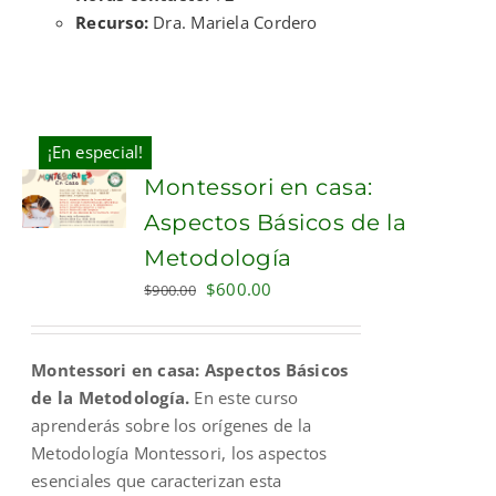
Recurso:
Dra. Mariela Cordero
¡En especial!
Montessori en casa:
Aspectos Básicos de la
Metodología
Original
Current
$
600.00
$
900.00
price
price
was:
is:
Montessori en casa: Aspectos Básicos
$900.00.
$600.00.
de la Metodología.
En este curso
aprenderás sobre los orígenes de la
Metodología Montessori, los aspectos
esenciales que caracterizan esta