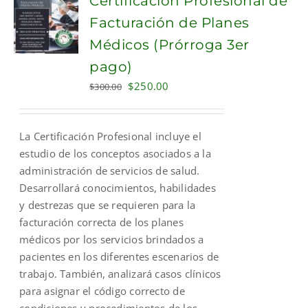
Certificación Profesional de
Facturación de Planes
Médicos (Prórroga 3er
pago)
Original
Current
$
250.00
$
300.00
price
price
was:
is:
La Certificación Profesional incluye el
$300.00.
$250.00.
estudio de los conceptos asociados a la
administración de servicios de salud.
Desarrollará conocimientos, habilidades
y destrezas que se requieren para la
facturación correcta de los planes
médicos por los servicios brindados a
pacientes en los diferentes escenarios de
trabajo. También, analizará casos clínicos
para asignar el código correcto de
condiciones y procedimientos de los