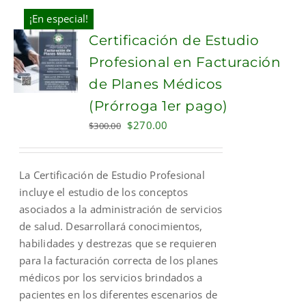
¡En especial!
Certificación de Estudio
Profesional en Facturación
de Planes Médicos
(Prórroga 1er pago)
Original
Current
$
270.00
$
300.00
price
price
was:
is:
La Certificación de Estudio Profesional
$300.00.
$270.00.
incluye el estudio de los conceptos
asociados a la administración de servicios
de salud. Desarrollará conocimientos,
habilidades y destrezas que se requieren
para la facturación correcta de los planes
médicos por los servicios brindados a
pacientes en los diferentes escenarios de