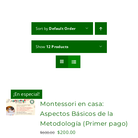
MI CUENTA
CARRITO
Sort by
Default Order
Show
12 Products
¡En especial!
Montessori en casa:
Aspectos Básicos de la
Metodología (Primer pago)
Original
Current
$
200.00
$
600.00