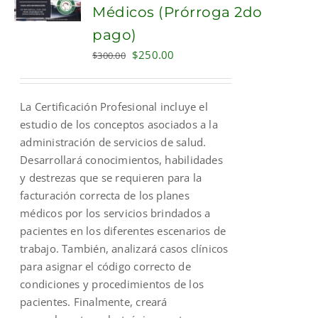
Médicos (Prórroga 2do
pago)
Original
Current
$
250.00
$
300.00
price
price
was:
is:
La Certificación Profesional incluye el
$300.00.
$250.00.
estudio de los conceptos asociados a la
administración de servicios de salud.
Desarrollará conocimientos, habilidades
y destrezas que se requieren para la
facturación correcta de los planes
médicos por los servicios brindados a
pacientes en los diferentes escenarios de
trabajo. También, analizará casos clínicos
para asignar el código correcto de
condiciones y procedimientos de los
pacientes. Finalmente, creará