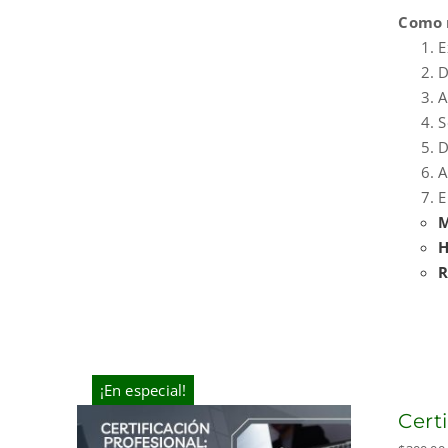
Como r
E
D
A
S
D
A
E
M
H
R
¡En especial!
Cert