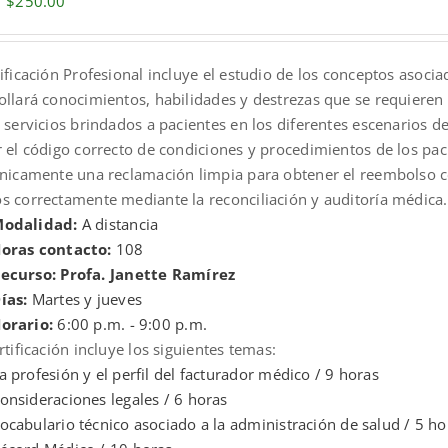
Original
Current
$
250.00
price
price
was:
is:
ificación Profesional incluye el estudio de los conceptos asocia
$300.00.
$250.00.
ollará conocimientos, habilidades y destrezas que se requieren 
 servicios brindados a pacientes en los diferentes escenarios de
r el código correcto de condiciones y procedimientos de los pa
ónicamente una reclamación limpia para obtener el reembolso co
s correctamente mediante la reconciliación y auditoría médica.
odalidad:
A distancia
oras contacto:
108
ecurso: Profa. Janette Ramírez
ías:
Martes y jueves
orario:
6:00 p.m. - 9:00 p.m.
rtificación incluye los siguientes temas:
a profesión y el perfil del facturador médico / 9 horas
onsideraciones legales / 6 horas
ocabulario técnico asociado a la administración de salud / 5 ho