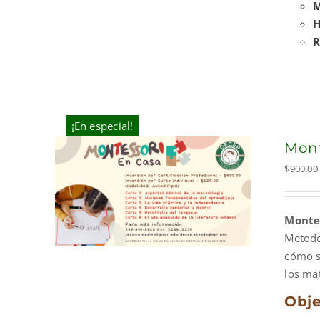
M
H
R
¡En especial!
Mont
$
900.00
Montes
Metodo
cómo s
los mat
Obje