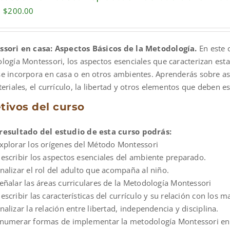
Original
Current
$
200.00
price
price
was:
is:
sori en casa: Aspectos Básicos de la Metodología.
En este 
$600.00.
$200.00.
logía Montessori, los aspectos esenciales que caracterizan est
e incorpora en casa o en otros ambientes. Aprenderás sobre a
eriales, el currículo, la libertad y otros elementos que deben 
tivos del curso
esultado del estudio de esta curso podrás:
xplorar los orígenes del Método Montessori
escribir los aspectos esenciales del ambiente preparado.
nalizar el rol del adulto que acompaña al niño.
eñalar las áreas curriculares de la Metodología Montessori
escribir las características del currículo y su relación con los m
nalizar la relación entre libertad, independencia y disciplina.
numerar formas de implementar la metodología Montessori en