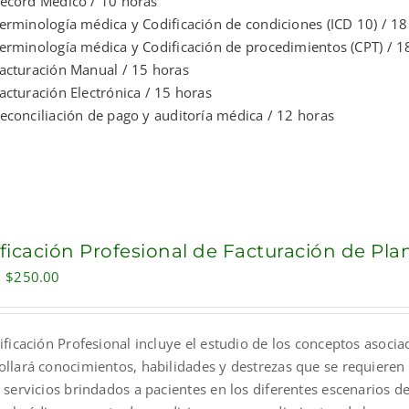
écord Médico / 10 horas
erminología médica y Codificación de condiciones (ICD 10) / 18
erminología médica y Codificación de procedimientos (CPT) / 1
acturación Manual / 15 horas
acturación Electrónica / 15 horas
econciliación de pago y auditoría médica / 12 horas
ificación Profesional de Facturación de Pl
Original
Current
$
250.00
price
price
was:
is:
ificación Profesional incluye el estudio de los conceptos asocia
$300.00.
$250.00.
ollará conocimientos, habilidades y destrezas que se requieren 
 servicios brindados a pacientes en los diferentes escenarios de