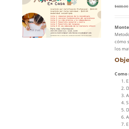
$
600.00
Montes
Metodo
cómo s
los mat
Obje
Como r
E
D
A
S
D
A
E