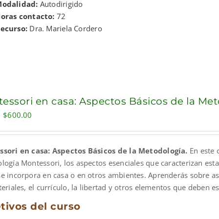
odalidad:
Autodirigido
oras contacto:
72
ecurso:
Dra. Mariela Cordero
essori en casa: Aspectos Básicos de la Me
Original
Current
$
600.00
price
price
was:
is:
sori en casa: Aspectos Básicos de la Metodología.
En este 
$900.00.
$600.00.
logía Montessori, los aspectos esenciales que caracterizan est
e incorpora en casa o en otros ambientes. Aprenderás sobre a
eriales, el currículo, la libertad y otros elementos que deben 
tivos del curso