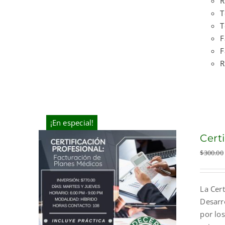
R
T
T
F
F
R
¡En especial!
Cert
$
300.00
La Cert
Desarr
por los