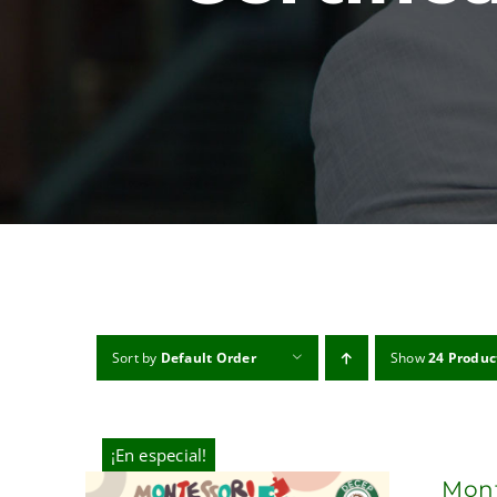
Sort by
Default Order
Show
24 Produc
¡En especial!
Mont