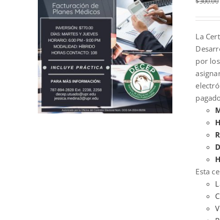
$
300.00
La Cert
Desarr
por los
asigna
electr
pagado
M
H
R
D
H
Esta ce
L
C
V