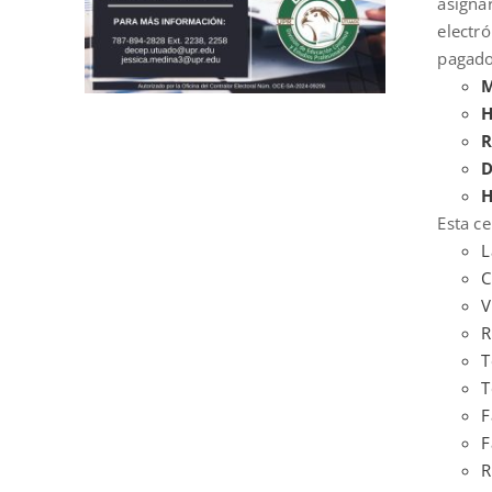
asigna
electr
pagado
M
H
R
D
H
Esta ce
L
C
V
R
T
T
F
F
R