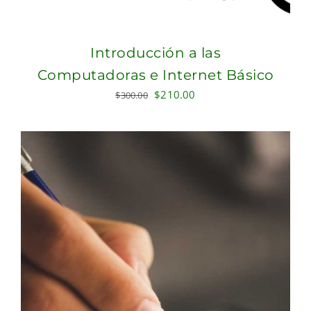
Introducción a las
Computadoras e Internet Básico
Original
Current
$
210.00
$
300.00
price
price
was:
is:
$300.00.
$210.00.