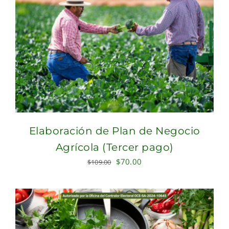
Elaboración de Plan de Negocio
Agrícola (Tercer pago)
Original
Current
$
70.00
$
109.00
price
price
was:
is:
$109.00.
$70.00.