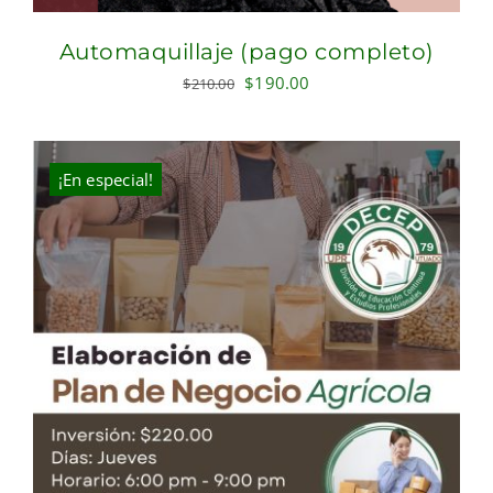
Automaquillaje (pago completo)
Original
Current
$
190.00
$
210.00
price
price
was:
is:
$210.00.
$190.00.
¡En especial!