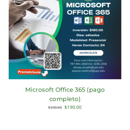
Microsoft Office 365 (pago
completo)
Original
Current
$
190.00
$
230.00
price
price
was:
is:
$230.00.
$190.00.