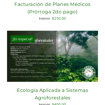
Facturación de Planes Médicos
(Prórroga 2do pago)
Original
Current
$
250.00
$
300.00
price
price
was:
is:
$300.00.
$250.00.
¡En especial!
Ecología Aplicada a Sistemas
Agroforestales
Original
Current
$
400.00
$
631.00