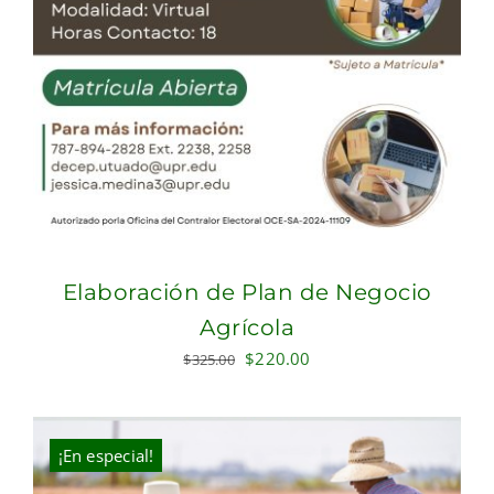
Elaboración de Plan de Negocio
Agrícola
Original
Current
$
220.00
$
325.00
price
price
was:
is:
$325.00.
$220.00.
¡En especial!