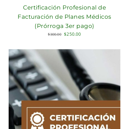
Certificación Profesional de
Facturación de Planes Médicos
(Prórroga 3er pago)
Original
Current
$
250.00
$
300.00
price
price
was:
is:
$300.00.
$250.00.