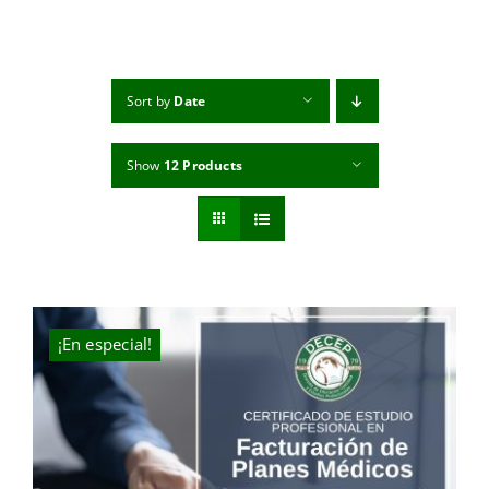
MI CUENTA
CARRITO
Sort by
Date
Show
12 Products
¡En especial!