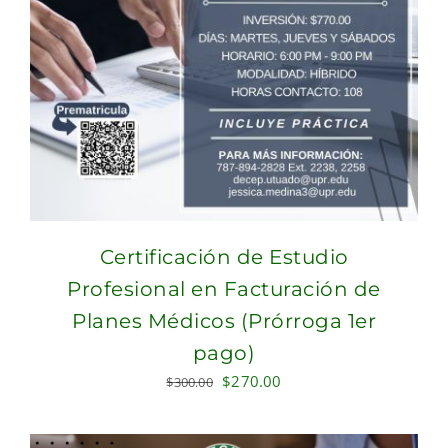
Certificación de Estudio
Profesional en Facturación de
Planes Médicos (Prórroga 1er
pago)
Original
Current
$
270.00
$
300.00
price
price
was:
is: