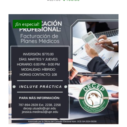
price
price
was:
is:
$631.00.
$400.00.
¡En especial!