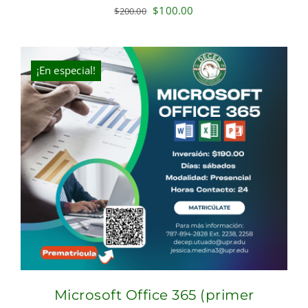
Original
Current
$
100.00
$
200.00
price
price
was:
is:
$200.00.
$100.00.
¡En especial!
Microsoft Office 365 (primer