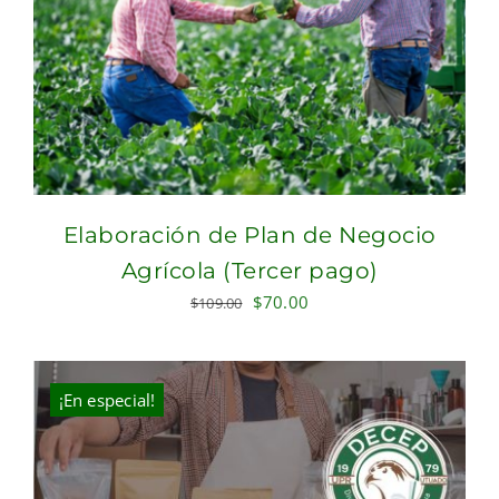
Elaboración de Plan de Negocio
Agrícola (Tercer pago)
Original
Current
$
70.00
$
109.00
price
price
was:
is:
$109.00.
$70.00.
¡En especial!