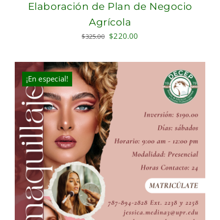
Elaboración de Plan de Negocio
Agrícola
Original
Current
$
220.00
$
325.00
price
price
was:
is:
$325.00.
$220.00.
¡En especial!