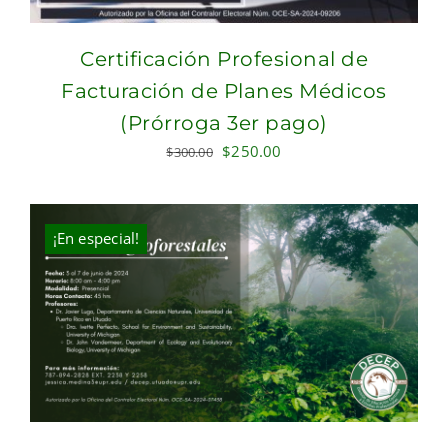
Certificación Profesional de
Facturación de Planes Médicos
(Prórroga 3er pago)
Original
Current
$
250.00
$
300.00
price
price
was:
is:
$300.00.
$250.00.
¡En especial!