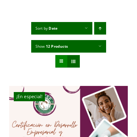
MI CUENTA
CARRITO
Sort by
Date
Show
12 Products
¡En especial!