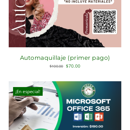
Automaquillaje (primer pago)
Original
Current
$
70.00
$
100.00
price
price
was:
is:
$100.00.
$70.00.
¡En especial!