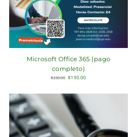
Microsoft Office 365 (pago
completo)
Original
Current
$
190.00
$
230.00
price
price
was:
is:
$230.00.
$190.00.