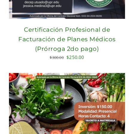
Certificación Profesional de
Facturación de Planes Médicos
(Prórroga 2do pago)
Original
Current
$
250.00
$
300.00
price
price
was:
is:
$300.00.
$250.00.