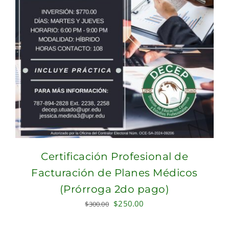
Certificación Profesional de
Facturación de Planes Médicos
(Prórroga 2do pago)
Original
Current
$
250.00
$
300.00
price
price
was:
is: