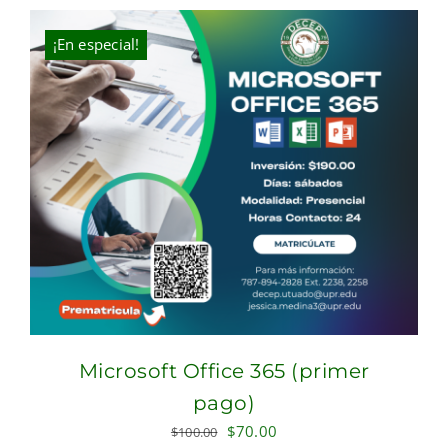
was:
is:
$100.00.
$70.00.
¡En especial!
Microsoft Office 365 (primer
pago)
Original
Current
$
70.00
$
100.00