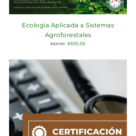
Ecología Aplicada a Sistemas
Agroforestales
Original
Current
$
400.00
$
631.00
price
price
was:
is:
$631.00.
$400.00.