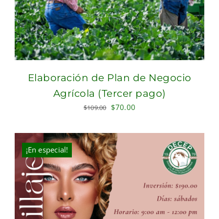
Elaboración de Plan de Negocio
Agrícola (Tercer pago)
Original
Current
$
70.00
$
109.00
price
price
was:
is:
$109.00.
$70.00.
¡En especial!