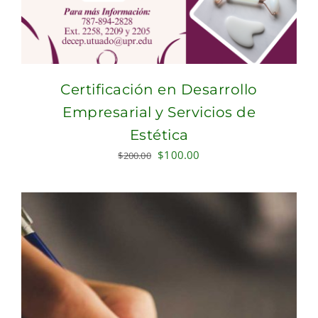
Certificación en Desarrollo
Empresarial y Servicios de
Estética
Original
Current
$
100.00
$
200.00
price
price
was:
is:
$200.00.
$100.00.