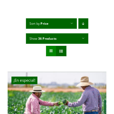
MI CUENTA
CARRITO
Sort by
Price
Show
36 Products
¡En especial!