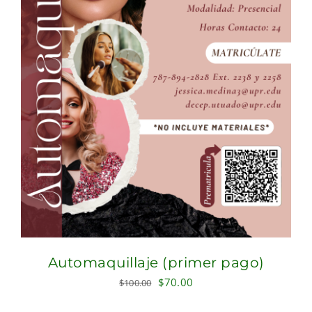
Automaquillaje (primer pago)
Original
Current
$
70.00
$
100.00
price
price