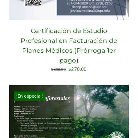
Certificación de Estudio
Profesional en Facturación de
Planes Médicos (Prórroga 1er
pago)
Original
Current
$
270.00
$
300.00
price
price
was:
is:
$300.00.
$270.00.
¡En especial!