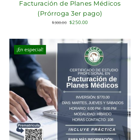
Facturación de Planes Médicos
(Prórroga 3er pago)
Original
Current
$
250.00
$
300.00
price
price
was:
is:
$300.00.
$250.00.
¡En especial!