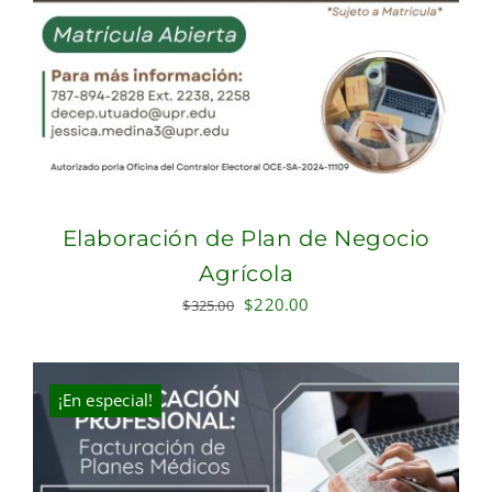
Elaboración de Plan de Negocio
Agrícola
Original
Current
$
220.00
$
325.00
price
price
was:
is:
$325.00.
$220.00.
¡En especial!