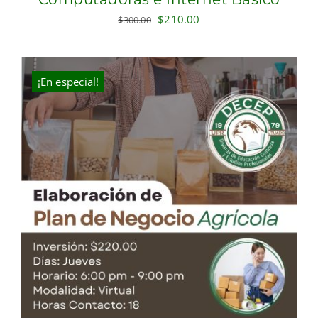
Original
Current
$
210.00
$
300.00
price
price
was:
is:
$300.00.
$210.00.
¡En especial!