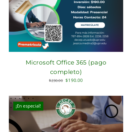
Microsoft Office 365 (pago
completo)
Original
Current
$
190.00
$
230.00
price
price
was:
is:
$230.00.
$190.00.
¡En especial!