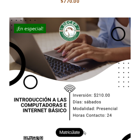
$
770.00
¡En especial!