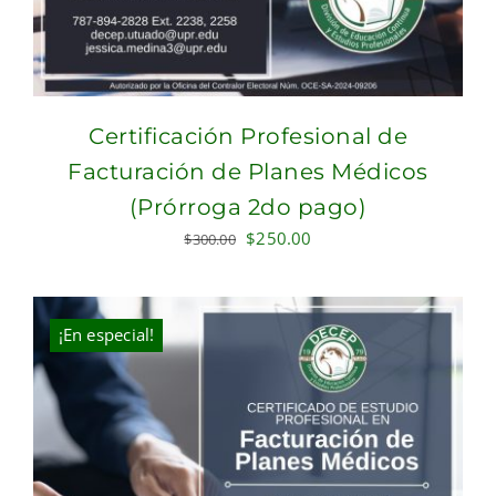
Certificación Profesional de
Facturación de Planes Médicos
(Prórroga 2do pago)
Original
Current
$
250.00
$
300.00
price
price
was:
is:
$300.00.
$250.00.
¡En especial!