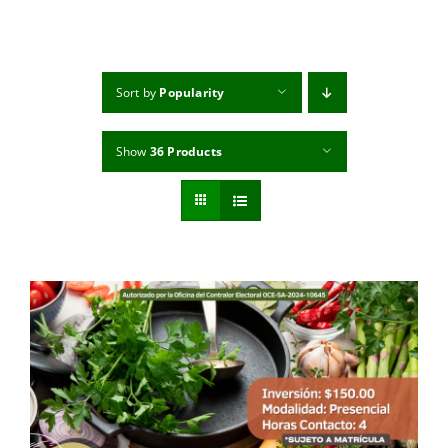
MI CUENTA
CARRITO
Sort by
Popularity
Show
36 Products