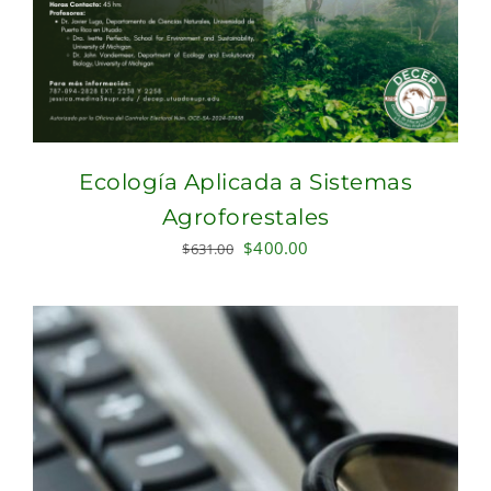
Ecología Aplicada a Sistemas
Agroforestales
Original
Current
$
400.00
$
631.00
price
price
was:
is:
$631.00.
$400.00.