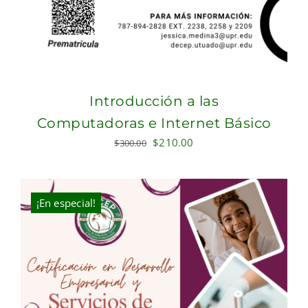
Introducción a las
Computadoras e Internet Básico
Original
Current
$
210.00
$
300.00
price
price
was:
is:
$300.00.
$210.00.
¡En especial!