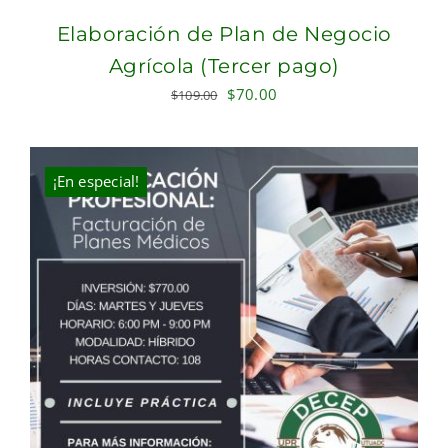
Elaboración de Plan de Negocio
Agrícola (Tercer pago)
Original
Current
$
70.00
$
109.00
price
price
was:
is:
$109.00.
$70.00.
¡En especial!