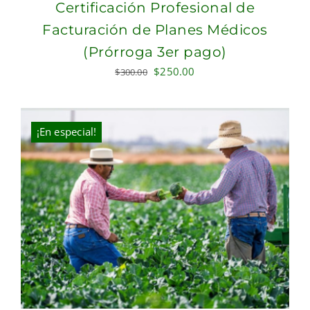
Certificación Profesional de
Facturación de Planes Médicos
(Prórroga 3er pago)
Original
Current
$
250.00
$
300.00
price
price
was:
is:
$300.00.
$250.00.
¡En especial!