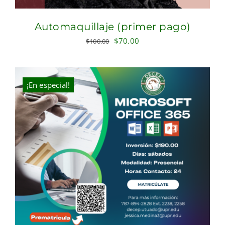
Automaquillaje (primer pago)
Original
Current
$
70.00
$
100.00
price
price
was:
is:
$100.00.
$70.00.
¡En especial!