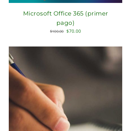
Microsoft Office 365 (primer
pago)
Original
Current
$
70.00
$
100.00
price
price
was:
is:
$100.00.
$70.00.