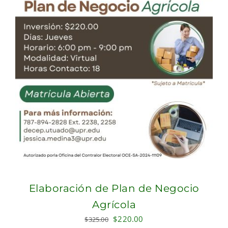
Elaboración de Plan de Negocio
Agrícola
Original
Current
$
220.00
$
325.00