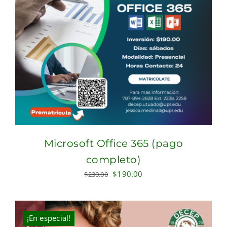
Microsoft Office 365 (pago
completo)
Original
Current
$
190.00
$
230.00
price
price
was:
is:
$230.00.
$190.00.
¡En especial!