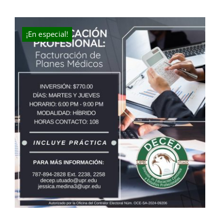
price
price
was:
is:
$325.00.
$220.00.
¡En especial!