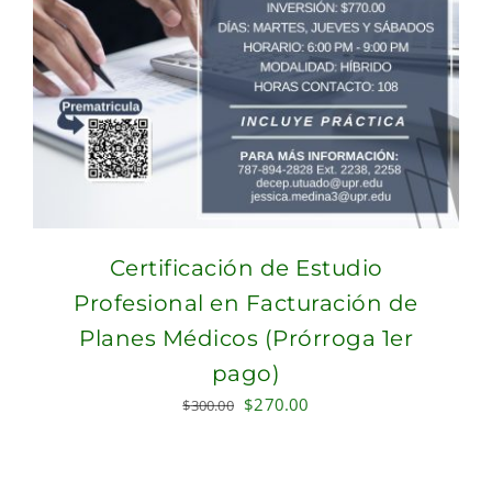
Certificación de Estudio
Profesional en Facturación de
Planes Médicos (Prórroga 1er
pago)
Original
Current
$
270.00
$
300.00
price
price
was:
is:
$300.00.
$270.00.