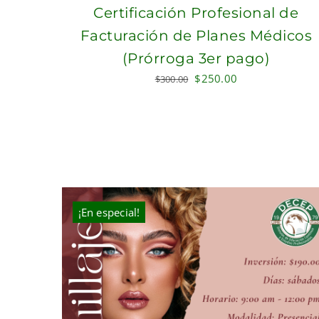
Certificación Profesional de
Facturación de Planes Médicos
(Prórroga 3er pago)
Original
Current
$
250.00
$
300.00
price
price
was:
is:
$300.00.
$250.00.
¡En especial!