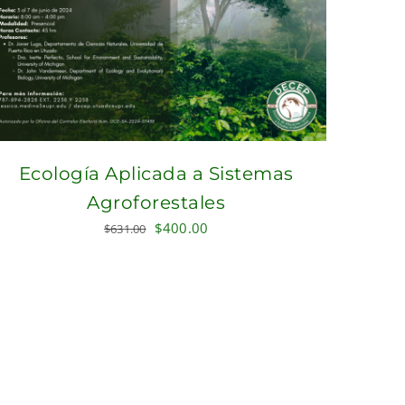
Ecología Aplicada a Sistemas
Agroforestales
Original
Current
$
400.00
$
631.00
price
price
was:
is:
$631.00.
$400.00.