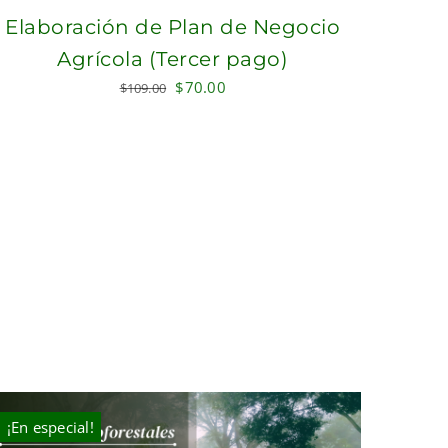
Elaboración de Plan de Negocio
Agrícola (Tercer pago)
Original
Current
$
70.00
$
109.00
price
price
was:
is:
$109.00.
$70.00.
¡En especial!