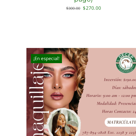
Original
Current
$
270.00
$
300.00
price
price
was:
is:
$300.00.
$270.00.
¡En especial!