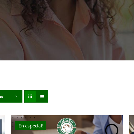
ts
¡En especial!