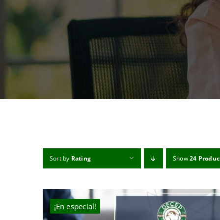
Sort by
Rating
Show
24 Produc
¡En especial!