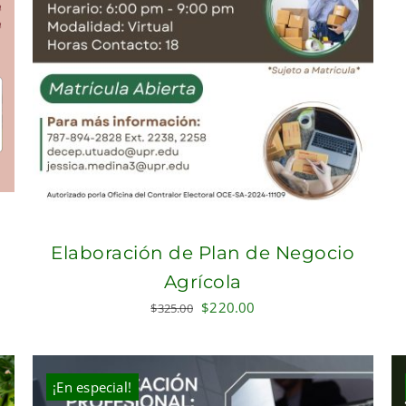
Elaboración de Plan de Negocio
Agrícola
Original
Current
$
220.00
$
325.00
price
price
was:
is:
$325.00.
$220.00.
¡En especial!