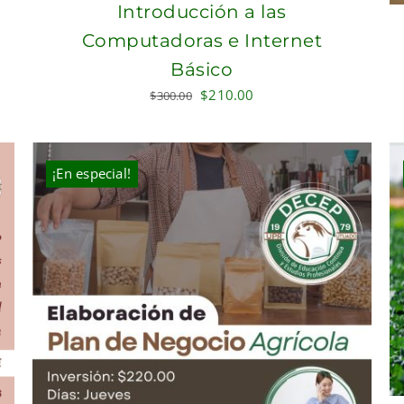
Introducción a las
Computadoras e Internet
Básico
Original
Current
$
210.00
$
300.00
price
price
was:
is:
$300.00.
$210.00.
¡En especial!