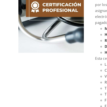
por los
asigna
electr
pagado
M
H
R
D
H
Esta ce
L
C
V
R
T
T
F
F