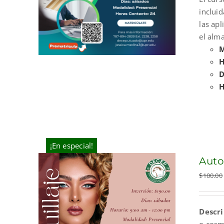
incluid
las ap
el alma
M
H
D
H
¡En especial!
Auto
$
100.00
Descri