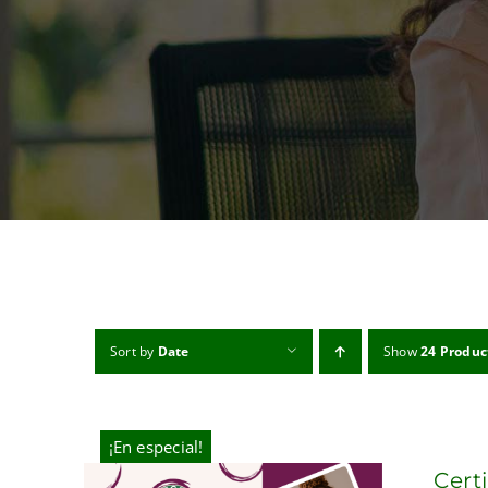
Sort by
Date
Show
24 Produc
¡En especial!
Cert