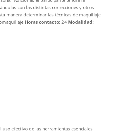
ona. Adicional, el participante tendrá la
nándolas con las distintas correcciones y otros
sta manera determinar las técnicas de maquillaje
omaquillaje
Horas contacto:
24
Modalidad:
l uso efectivo de las herramientas esenciales