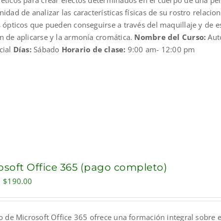
éticos para crear efectos determinados en el cuerpo de una pers
idad de analizar las características físicas de su rostro relacio
s ópticos que pueden conseguirse a través del maquillaje y de e
n de aplicarse y la armonía cromática.
Nombre del Curso:
Aut
cial
Días:
Sábado
Horario de clase:
9:00 am- 12:00 pm
osoft Office 365 (pago completo)
Original
Current
$
190.00
price
price
was:
is:
o de Microsoft Office 365 ofrece una formación integral sobre e
$230.00.
$190.00.