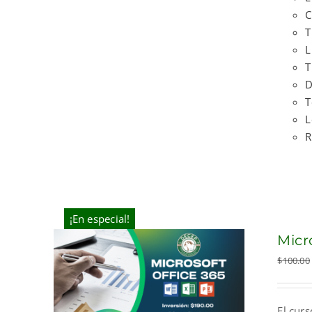
C
T
L
T
D
T
L
R
¡En especial!
Micr
$
100.00
El curs