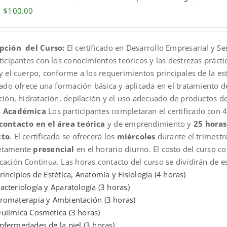
Original
Current
$
100.00
price
price
was:
is:
pción del Curso:
El certificado en Desarrollo Empresarial y Se
$200.00.
$100.00.
ticipantes con los conocimientos teóricos y las destrezas práctic
y el cuerpo, conforme a los requerimientos principales de la es
cado ofrece una formación básica y aplicada en el tratamiento de
ación, hidratación, depilación y el uso adecuado de productos d
a Académica
Los participantes completaran el certificado con 4
contacto en el área teórica
y de emprendimiento y
25 horas
cto
. El certificado se ofrecerá los
miércoles
durante el trimestr
etamente
presencial
en el horario diurno. El costo del curso c
cación Continua. Las horas contacto del curso se dividirán de e
rincipios de Estética, Anatomía y Fisiología (4 horas)
acteriología y Aparatología (3 horas)
romaterapia y Ambientación (3 horas)
uiímica Cosmética (3 horas)
nfermedades de la piel (3 horas)