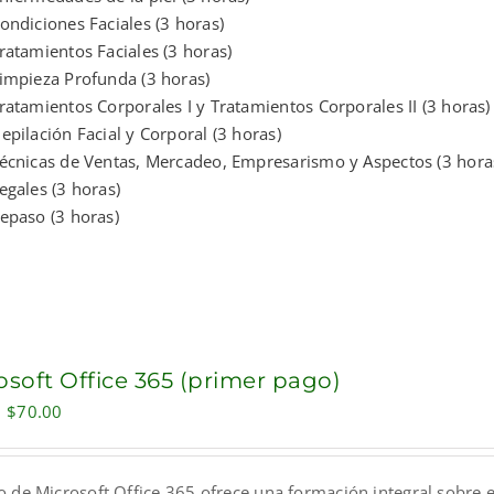
ondiciones Faciales (3 horas)
ratamientos Faciales (3 horas)
impieza Profunda (3 horas)
ratamientos Corporales I y Tratamientos Corporales II (3 horas)
epilación Facial y Corporal (3 horas)
écnicas de Ventas, Mercadeo, Empresarismo y Aspectos (3 hora
egales (3 horas)
epaso (3 horas)
osoft Office 365 (primer pago)
Original
Current
$
70.00
price
price
was:
is:
o de Microsoft Office 365 ofrece una formación integral sobre e
$100.00.
$70.00.