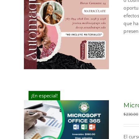
o cosm
oportun
efecto
que ha
presen
¡En especial!
Micr
$
230.00
El curs