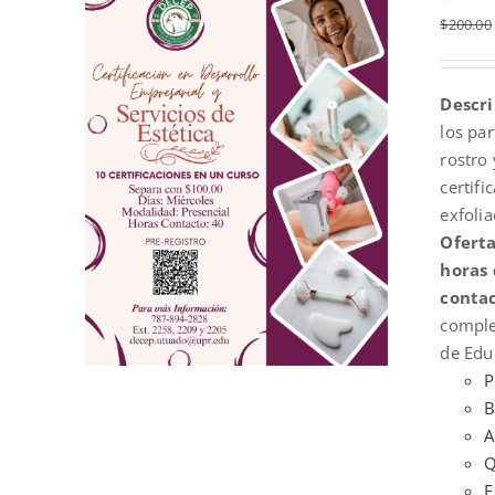
$
200.00
Descri
los par
rostro 
certifi
exfoli
Ofert
horas 
conta
compl
de Edu
P
B
A
Q
E