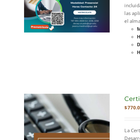
incluid
las ap
el alma
M
H
D
H
Cert
$
770.
La Cert
Desarr