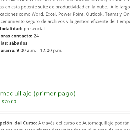
as en esta potente suite de productividad en la nube. A lo larg
licaciones como Word, Excel, Power Point, Outlook, Teams y One
cenamiento seguro de archivos y la gestión eficiente del tiempo
odalidad:
presencial
oras contacto:
24
ías: sábados
orario: 9
:00 a.m. - 12:00 p.m.
maquillaje (primer pago)
Original
Current
$
70.00
price
price
was:
is:
pción del Curso:
A través del curso de Automaquillaje podrán 
$100.00.
$70.00.