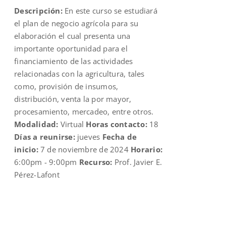
Descripción:
En este curso se estudiará
$109.00.
$70.00.
el plan de negocio agrícola para su
elaboración el cual presenta una
importante oportunidad para el
financiamiento de las actividades
relacionadas con la agricultura, tales
como, provisión de insumos,
distribución, venta la por mayor,
procesamiento, mercadeo, entre otros.
Modalidad:
Virtual
Horas contacto:
18
Días a reunirse:
jueves
Fecha de
inicio:
7 de noviembre de 2024
Horario:
6:00pm - 9:00pm
Recurso:
Prof. Javier E.
Pérez-Lafont