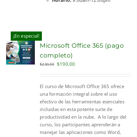
¡En especial!
Microsoft Office 365 (pago
completo)
Original
Current
$
190.00
$
230.00
price
price
was:
is:
El curso de Microsoft Office 365 ofrece
$230.00.
$190.00.
una formación integral sobre el uso
efectivo de las herramientas esenciales
incluidas en esta potente suite de
productividad en la nube. A lo largo del
curso, los participantes aprenderán a
manejar las aplicaciones como Word,