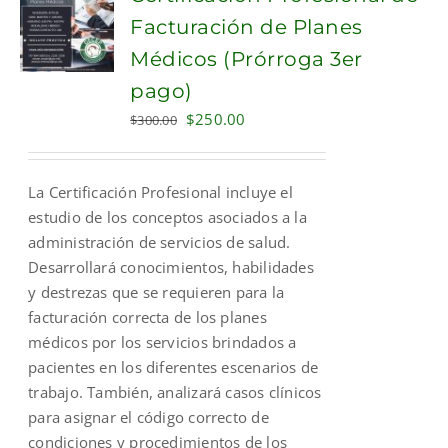
Facturación de Planes
Médicos (Prórroga 3er
pago)
Original
Current
$
250.00
$
300.00
price
price
was:
is:
La Certificación Profesional incluye el
$300.00.
$250.00.
estudio de los conceptos asociados a la
administración de servicios de salud.
Desarrollará conocimientos, habilidades
y destrezas que se requieren para la
facturación correcta de los planes
médicos por los servicios brindados a
pacientes en los diferentes escenarios de
trabajo. También, analizará casos clínicos
para asignar el código correcto de
condiciones y procedimientos de los