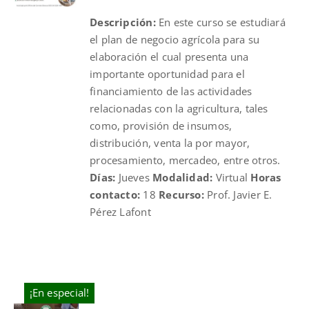
was:
is:
Descripción:
En este curso se estudiará
$325.00.
$220.00.
el plan de negocio agrícola para su
elaboración el cual presenta una
importante oportunidad para el
financiamiento de las actividades
relacionadas con la agricultura, tales
como, provisión de insumos,
distribución, venta la por mayor,
procesamiento, mercadeo, entre otros.
Días:
Jueves
Modalidad:
Virtual
Horas
contacto:
18
Recurso:
Prof. Javier E.
Pérez Lafont
¡En especial!