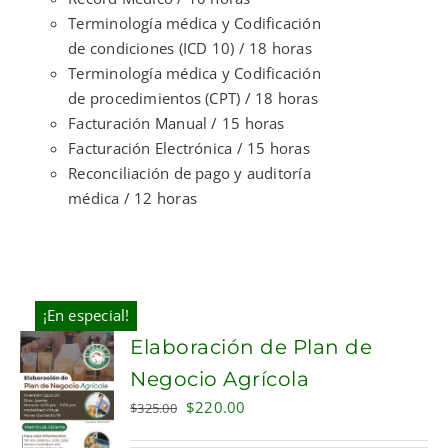
Terminología médica y Codificación
de condiciones (ICD 10) / 18 horas
Terminología médica y Codificación
de procedimientos (CPT) / 18 horas
Facturación Manual / 15 horas
Facturación Electrónica / 15 horas
Reconciliación de pago y auditoría
médica / 12 horas
¡En especial!
Elaboración de Plan de
Negocio Agrícola
Original
Current
$
220.00
$
325.00
price
price