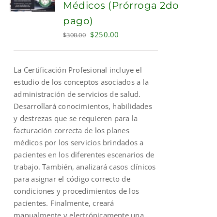
Médicos (Prórroga 2do
pago)
Original
Current
$
250.00
$
300.00
price
price
was:
is:
La Certificación Profesional incluye el
$300.00.
$250.00.
estudio de los conceptos asociados a la
administración de servicios de salud.
Desarrollará conocimientos, habilidades
y destrezas que se requieren para la
facturación correcta de los planes
médicos por los servicios brindados a
pacientes en los diferentes escenarios de
trabajo. También, analizará casos clínicos
para asignar el código correcto de
condiciones y procedimientos de los
pacientes. Finalmente, creará
manualmente y electrónicamente una