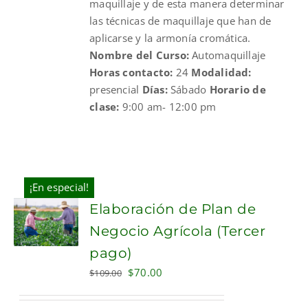
maquillaje y de esta manera determinar
las técnicas de maquillaje que han de
aplicarse y la armonía cromática.
Nombre del Curso:
Automaquillaje
Horas contacto:
24
Modalidad:
presencial
Días:
Sábado
Horario de
clase:
9:00 am- 12:00 pm
¡En especial!
Elaboración de Plan de
Negocio Agrícola (Tercer
pago)
Original
Current
$
70.00
$
109.00
price
price
was:
is: