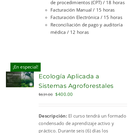
de procedimientos (CPT) / 18 horas
Facturación Manual / 15 horas
Facturación Electrónica / 15 horas
Reconciliación de pago y auditoría
médica / 12 horas
¡En especial!
Ecología Aplicada a
Sistemas Agroforestales
Original
Current
$
400.00
$
631.00
price
price
was:
is:
Descripción:
El curso tendrá un formado
$631.00.
$400.00.
condensado de aprendizaje activo y
práctico. Durante seis (6) días los