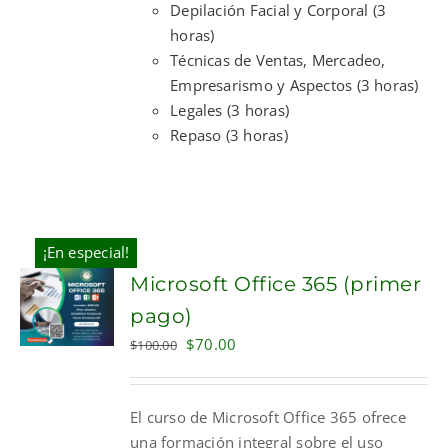
Depilación Facial y Corporal (3
horas)
Técnicas de Ventas, Mercadeo,
Empresarismo y Aspectos (3 horas)
Legales (3 horas)
Repaso (3 horas)
¡En especial!
Microsoft Office 365 (primer
pago)
Original
Current
$
70.00
$
100.00
price
price
was:
is:
El curso de Microsoft Office 365 ofrece
$100.00.
$70.00.
una formación integral sobre el uso