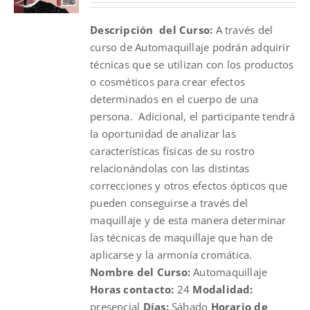
was:
is:
Descripción del Curso:
A través del
$210.00.
$190.00.
curso de Automaquillaje podrán adquirir
técnicas que se utilizan con los productos
o cosméticos para crear efectos
determinados en el cuerpo de una
persona. Adicional, el participante tendrá
la oportunidad de analizar las
características físicas de su rostro
relacionándolas con las distintas
correcciones y otros efectos ópticos que
pueden conseguirse a través del
maquillaje y de esta manera determinar
las técnicas de maquillaje que han de
aplicarse y la armonía cromática.
Nombre del Curso:
Automaquillaje
Horas contacto:
24
Modalidad:
presencial
Días:
Sábado
Horario de