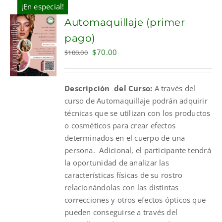
¡En especial!
Automaquillaje (primer
pago)
Original
Current
$
70.00
$
100.00
price
price
was:
is:
Descripción del Curso:
A través del
$100.00.
$70.00.
curso de Automaquillaje podrán adquirir
técnicas que se utilizan con los productos
o cosméticos para crear efectos
determinados en el cuerpo de una
persona. Adicional, el participante tendrá
la oportunidad de analizar las
características físicas de su rostro
relacionándolas con las distintas
correcciones y otros efectos ópticos que
pueden conseguirse a través del