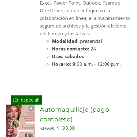
Excel, Power Point, Outlook, Teams y
One Drive, con un enfoque en la
colaboración en línea, el almacenamiento
seguro de archivos y la gestión eficiente
del tiempo y las tareas.
Modalidad:
presencial
Horas contacto:
24
Días: sábados
Horario: 9
:00 a.m. - 12:00 p.m.
¡En especial!
Automaquillaje (pago
completo)
Original
Current
$
190.00
$
210.00
price
price