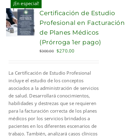
¡En especial!
Certificación de Estudio
Profesional en Facturación
de Planes Médicos
(Prórroga 1er pago)
Original
Current
$
270.00
$
300.00
price
price
was:
is:
La Certificación de Estudio Profesional
$300.00.
$270.00.
incluye el estudio de los conceptos
asociados a la administración de servicios
de salud. Desarrollará conocimientos,
habilidades y destrezas que se requieren
para la facturación correcta de los planes
médicos por los servicios brindados a
pacientes en los diferentes escenarios de
trabajo. También, analizará casos clínicos