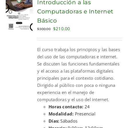
Introducción a las
Computadoras e Internet
Básico
Original
Current
$
210.00
$
300.00
price
price
was:
is:
El curso trabaja los principios y las bases
$300.00.
$210.00.
del uso de las computadoras e internet.
Se discuten las funciones fundamentales
y el acceso a las plataformas digitales
principales para el contexto cotidiano.
Dirigido al público con poca o ninguna
experiencia en el manejo de
computadoras y el uso del internet.
Horas contacto:
24
Modalidad:
Presencial
Días:
Sábados
Horario:
9:00am-12:00pm