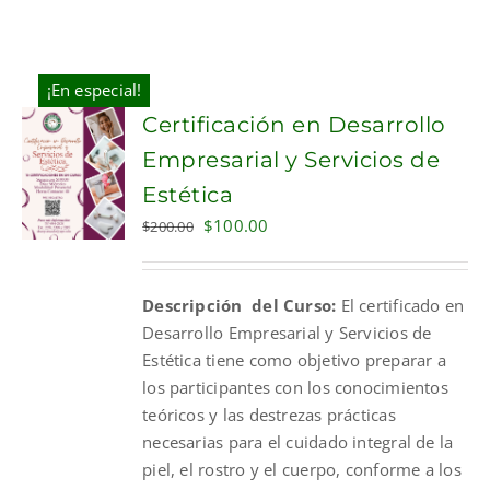
¡En especial!
Certificación en Desarrollo
Empresarial y Servicios de
Estética
Original
Current
$
100.00
$
200.00
price
price
was:
is:
Descripción del Curso:
El certificado en
$200.00.
$100.00.
Desarrollo Empresarial y Servicios de
Estética tiene como objetivo preparar a
los participantes con los conocimientos
teóricos y las destrezas prácticas
necesarias para el cuidado integral de la
piel, el rostro y el cuerpo, conforme a los