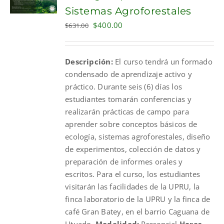
Sistemas Agroforestales
Original
Current
$
400.00
$
631.00
price
price
was:
is:
Descripción:
El curso tendrá un formado
$631.00.
$400.00.
condensado de aprendizaje activo y
práctico. Durante seis (6) días los
estudiantes tomarán conferencias y
realizarán prácticas de campo para
aprender sobre conceptos básicos de
ecología, sistemas agroforestales, diseño
de experimentos, colección de datos y
preparación de informes orales y
escritos. Para el curso, los estudiantes
visitarán las facilidades de la UPRU, la
finca laboratorio de la UPRU y la finca de
café Gran Batey, en el barrio Caguana de
Utuado.
Modalidad:
Presencial
Horas