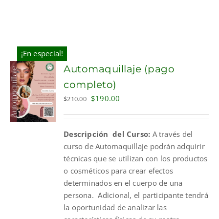
¡En especial!
Automaquillaje (pago
completo)
Original
Current
$
190.00
$
210.00
price
price
was:
is:
Descripción del Curso:
A través del
$210.00.
$190.00.
curso de Automaquillaje podrán adquirir
técnicas que se utilizan con los productos
o cosméticos para crear efectos
determinados en el cuerpo de una
persona. Adicional, el participante tendrá
la oportunidad de analizar las