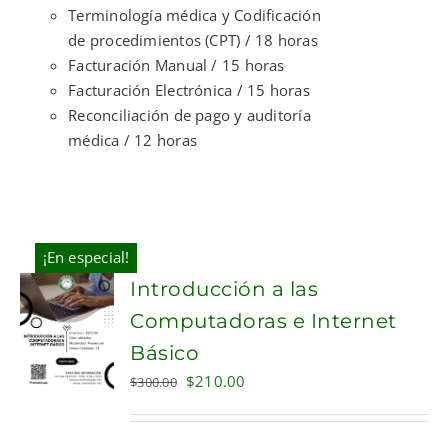
Terminología médica y Codificación
de procedimientos (CPT) / 18 horas
Facturación Manual / 15 horas
Facturación Electrónica / 15 horas
Reconciliación de pago y auditoría
médica / 12 horas
¡En especial!
Introducción a las
Computadoras e Internet
Básico
Original
Current
$
210.00
$
300.00
price
price
was:
is: