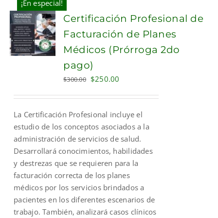
¡En especial!
Certificación Profesional de
Facturación de Planes
Médicos (Prórroga 2do
pago)
Original
Current
$
250.00
$
300.00
price
price
was:
is:
La Certificación Profesional incluye el
$300.00.
$250.00.
estudio de los conceptos asociados a la
administración de servicios de salud.
Desarrollará conocimientos, habilidades
y destrezas que se requieren para la
facturación correcta de los planes
médicos por los servicios brindados a
pacientes en los diferentes escenarios de
trabajo. También, analizará casos clínicos