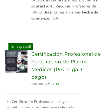
contacto
: 45
Recurso:
Profesores de
UPRU
Días:
Lunes a viernes
Fecha de
comienzo:
TBA
¡En especial!
Certificación Profesional de
Facturación de Planes
Médicos (Prórroga 3er
pago)
Original
Current
$
250.00
$
300.00
price
price
was:
is:
La Certificación Profesional incluye el
$300.00.
$250.00.
estudio de los conceptos asociados a la