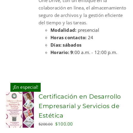
One Drive, con un enfoque en la
colaboración en línea, el almacenamiento
seguro de archivos y la gestión eficiente
del tiempo y las tareas.
Modalidad:
presencial
Horas contacto:
24
Días: sábados
Horario: 9
:00 a.m. - 12:00 p.m.
¡En especial!
Certificación en Desarrollo
Empresarial y Servicios de
Estética
Original
Current
$
100.00
$
200.00
price
price