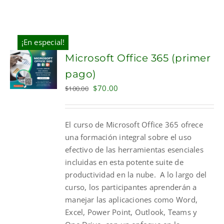
¡En especial!
Microsoft Office 365 (primer
pago)
Original
Current
$
70.00
$
100.00
price
price
was:
is:
El curso de Microsoft Office 365 ofrece
$100.00.
$70.00.
una formación integral sobre el uso
efectivo de las herramientas esenciales
incluidas en esta potente suite de
productividad en la nube. A lo largo del
curso, los participantes aprenderán a
manejar las aplicaciones como Word,
Excel, Power Point, Outlook, Teams y