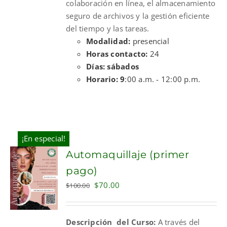
colaboración en línea, el almacenamiento
seguro de archivos y la gestión eficiente
del tiempo y las tareas.
Modalidad:
presencial
Horas contacto:
24
Días: sábados
Horario: 9
:00 a.m. - 12:00 p.m.
¡En especial!
Automaquillaje (primer
pago)
Original
Current
$
70.00
$
100.00
price
price
was:
is:
Descripción del Curso:
A través del
$100.00.
$70.00.