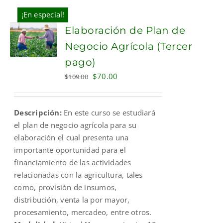
¡En especial!
Elaboración de Plan de
Negocio Agrícola (Tercer
pago)
Original
Current
$
70.00
$
109.00
price
price
was:
is:
Descripción:
En este curso se estudiará
$109.00.
$70.00.
el plan de negocio agrícola para su
elaboración el cual presenta una
importante oportunidad para el
financiamiento de las actividades
relacionadas con la agricultura, tales
como, provisión de insumos,
distribución, venta la por mayor,
procesamiento, mercadeo, entre otros.