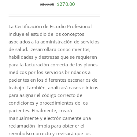
Original
Current
$
270.00
$
300.00
price
price
was:
is:
La Certificación de Estudio Profesional
$300.00.
$270.00.
incluye el estudio de los conceptos
asociados a la administración de servicios
de salud. Desarrollará conocimientos,
habilidades y destrezas que se requieren
para la facturación correcta de los planes
médicos por los servicios brindados a
pacientes en los diferentes escenarios de
trabajo. También, analizará casos clínicos
para asignar el código correcto de
condiciones y procedimientos de los
pacientes. Finalmente, creará
manualmente y electrónicamente una
reclamación limpia para obtener el
reembolso correcto y revisará que los