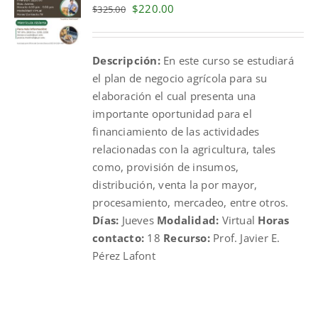
Original
Current
$
220.00
$
325.00
price
price
was:
is:
Descripción:
En este curso se estudiará
$325.00.
$220.00.
el plan de negocio agrícola para su
elaboración el cual presenta una
importante oportunidad para el
financiamiento de las actividades
relacionadas con la agricultura, tales
como, provisión de insumos,
distribución, venta la por mayor,
procesamiento, mercadeo, entre otros.
Días:
Jueves
Modalidad:
Virtual
Horas
contacto:
18
Recurso:
Prof. Javier E.
Pérez Lafont