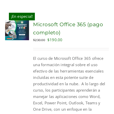
¡En especial!
Microsoft Office 365 (pago
completo)
Original
Current
$
190.00
$
230.00
price
price
was:
is:
El curso de Microsoft Office 365 ofrece
$230.00.
$190.00.
una formación integral sobre el uso
efectivo de las herramientas esenciales
incluidas en esta potente suite de
productividad en la nube. A lo largo del
curso, los participantes aprenderán a
manejar las aplicaciones como Word,
Excel, Power Point, Outlook, Teams y
One Drive, con un enfoque en la