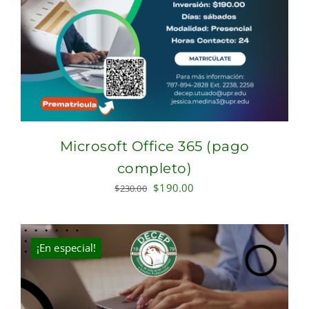
Microsoft Office 365 (pago
completo)
Original
Current
$
190.00
$
230.00
price
price
was:
is:
$230.00.
$190.00.
¡En especial!