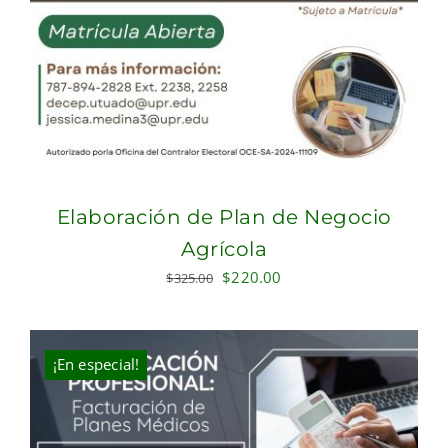
Elaboración de Plan de Negocio
Agrícola
Original
Current
$
220.00
$
325.00
price
price
was:
is:
$325.00.
$220.00.
¡En especial!