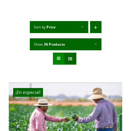
MI CUENTA
CARRITO
Sort by
Price
Show
36 Products
¡En especial!