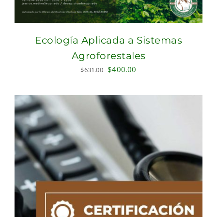
Ecología Aplicada a Sistemas
Agroforestales
Original
Current
$
400.00
$
631.00
price
price
was:
is:
$631.00.
$400.00.