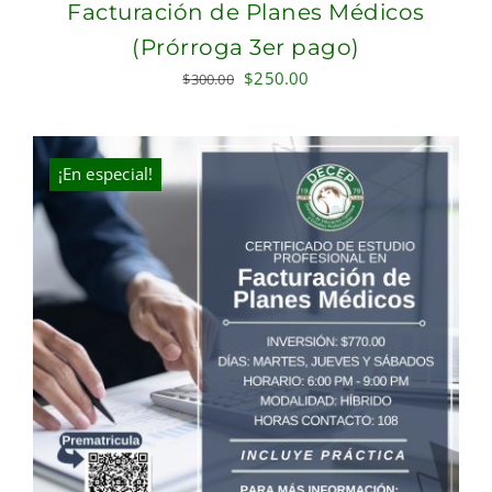
Facturación de Planes Médicos
(Prórroga 3er pago)
Original
Current
$
250.00
$
300.00
price
price
was:
is:
$300.00.
$250.00.
¡En especial!