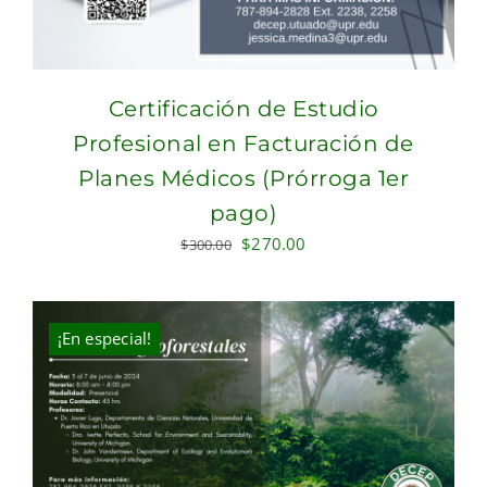
Certificación de Estudio
Profesional en Facturación de
Planes Médicos (Prórroga 1er
pago)
Original
Current
$
270.00
$
300.00
price
price
was:
is:
$300.00.
$270.00.
¡En especial!