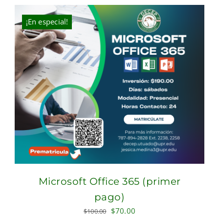
was:
is:
$100.00.
$70.00.
¡En especial!
Microsoft Office 365 (primer
pago)
Original
Current
$
70.00
$
100.00