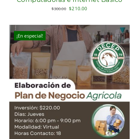
Original
Current
$
210.00
$
300.00
price
price
was:
is:
$300.00.
$210.00.
¡En especial!