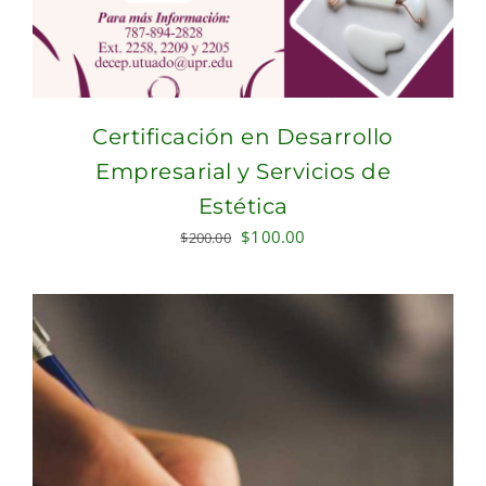
Certificación en Desarrollo
Empresarial y Servicios de
Estética
Original
Current
$
100.00
$
200.00
price
price
was:
is:
$200.00.
$100.00.