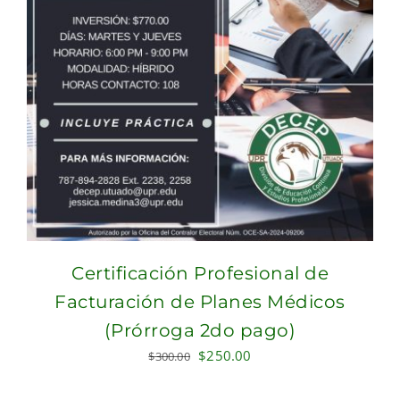
Certificación Profesional de
Facturación de Planes Médicos
(Prórroga 2do pago)
Original
Current
$
250.00
$
300.00
price
price
was:
is: