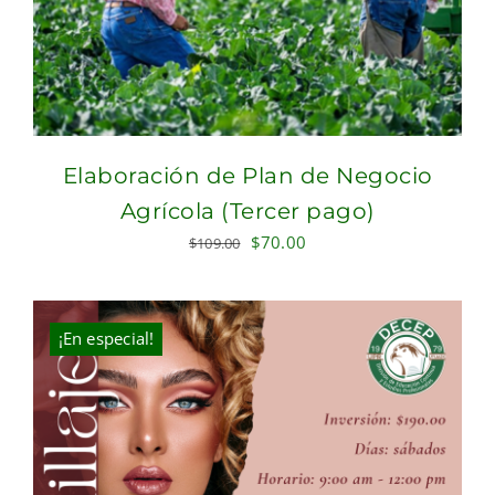
Elaboración de Plan de Negocio
Agrícola (Tercer pago)
Original
Current
$
70.00
$
109.00
price
price
was:
is:
$109.00.
$70.00.
¡En especial!