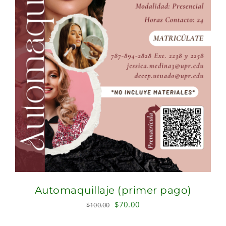
Automaquillaje (primer pago)
Original
Current
$
70.00
$
100.00
price
price