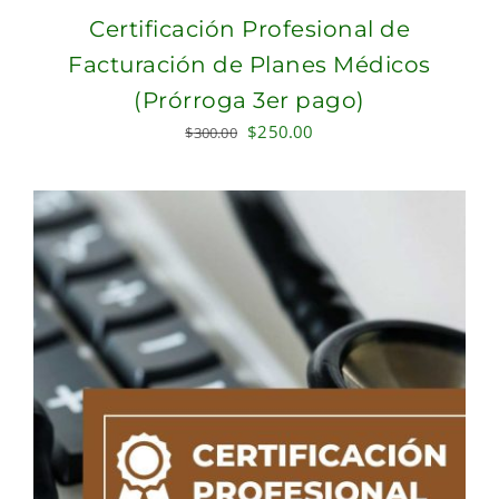
Certificación Profesional de
Facturación de Planes Médicos
(Prórroga 3er pago)
Original
Current
$
250.00
$
300.00
price
price
was:
is:
$300.00.
$250.00.