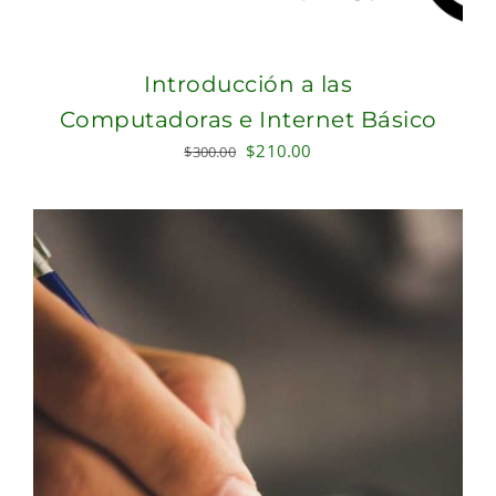
Introducción a las
Computadoras e Internet Básico
Original
Current
$
210.00
$
300.00
price
price
was:
is:
$300.00.
$210.00.