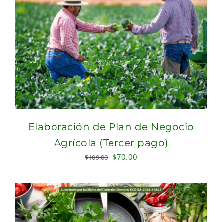
Elaboración de Plan de Negocio
Agrícola (Tercer pago)
Original
Current
$
70.00
$
109.00
price
price
was:
is:
$109.00.
$70.00.