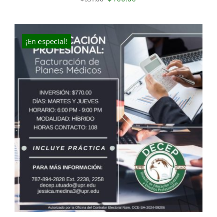
price
price
was:
is:
$631.00.
$400.00.
¡En especial!