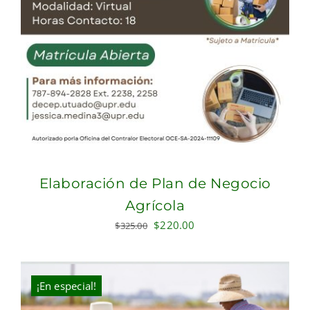
Elaboración de Plan de Negocio
Agrícola
Original
Current
$
220.00
$
325.00
price
price
was:
is:
$325.00.
$220.00.
¡En especial!