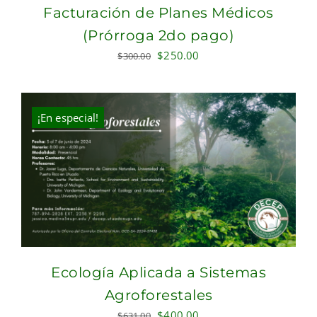
Facturación de Planes Médicos
(Prórroga 2do pago)
Original
Current
$
250.00
$
300.00
price
price
was:
is:
$300.00.
$250.00.
¡En especial!
Ecología Aplicada a Sistemas
Agroforestales
Original
Current
$
400.00
$
631.00