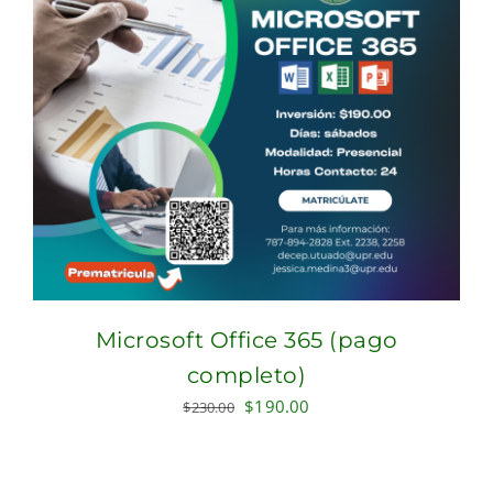
Microsoft Office 365 (pago
completo)
Original
Current
$
190.00
$
230.00
price
price
was:
is:
$230.00.
$190.00.