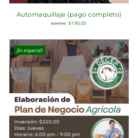
Automaquillaje (pago completo)
Original
Current
$
190.00
$
210.00
price
price
was:
is:
$210.00.
$190.00.
¡En especial!