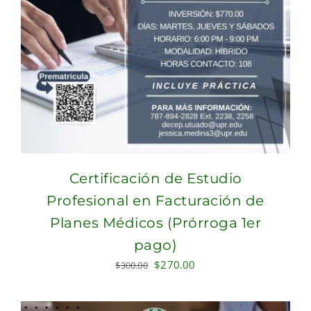
Certificación de Estudio
Profesional en Facturación de
Planes Médicos (Prórroga 1er
pago)
Original
Current
$
270.00
$
300.00
price
price
was:
is: