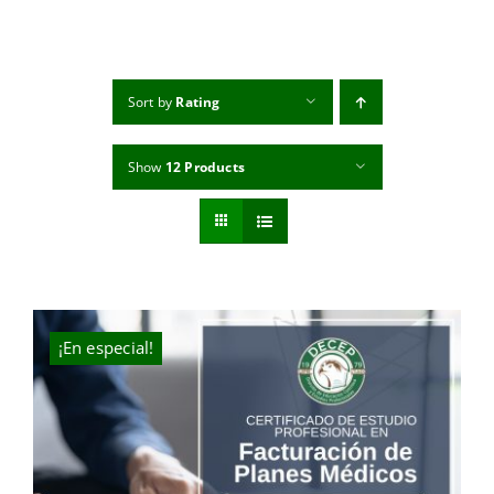
MI CUENTA
CARRITO
Sort by
Rating
Show
12 Products
¡En especial!