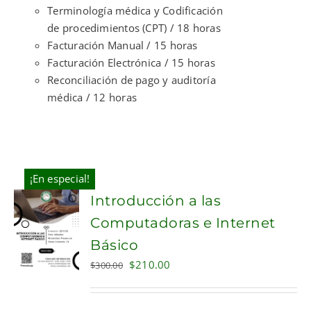
Terminología médica y Codificación
de procedimientos (CPT) / 18 horas
Facturación Manual / 15 horas
Facturación Electrónica / 15 horas
Reconciliación de pago y auditoría
médica / 12 horas
¡En especial!
Introducción a las
Computadoras e Internet
Básico
Original
Current
$
210.00
$
300.00
price
price
was:
is: