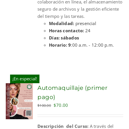
colaboración en línea, el almacenamiento
seguro de archivos y la gestión eficiente
del tiempo y las tareas.
Modalidad:
presencial
Horas contacto:
24
Días: sábados
Horario: 9
:00 a.m. - 12:00 p.m.
¡En especial!
Automaquillaje (primer
pago)
Original
Current
$
70.00
$
100.00
price
price
was:
is:
Descripción del Curso:
A través del
$100.00.
$70.00.