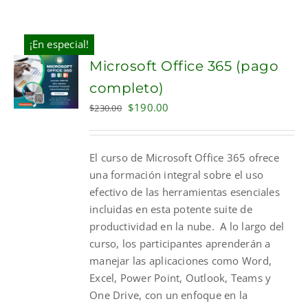
¡En especial!
Microsoft Office 365 (pago
completo)
Original
Current
$
190.00
$
230.00
price
price
was:
is:
El curso de Microsoft Office 365 ofrece
$230.00.
$190.00.
una formación integral sobre el uso
efectivo de las herramientas esenciales
incluidas en esta potente suite de
productividad en la nube. A lo largo del
curso, los participantes aprenderán a
manejar las aplicaciones como Word,
Excel, Power Point, Outlook, Teams y
One Drive, con un enfoque en la