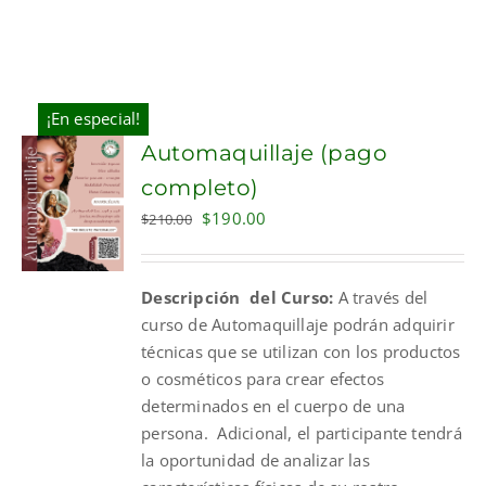
¡En especial!
Automaquillaje (pago
completo)
Original
Current
$
190.00
$
210.00
price
price
was:
is:
Descripción del Curso:
A través del
$210.00.
$190.00.
curso de Automaquillaje podrán adquirir
técnicas que se utilizan con los productos
o cosméticos para crear efectos
determinados en el cuerpo de una
persona. Adicional, el participante tendrá
la oportunidad de analizar las