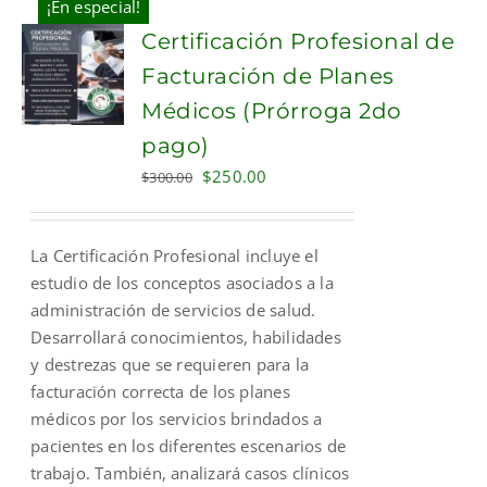
¡En especial!
Certificación Profesional de
Facturación de Planes
Médicos (Prórroga 2do
pago)
Original
Current
$
250.00
$
300.00
price
price
was:
is:
La Certificación Profesional incluye el
$300.00.
$250.00.
estudio de los conceptos asociados a la
administración de servicios de salud.
Desarrollará conocimientos, habilidades
y destrezas que se requieren para la
facturación correcta de los planes
médicos por los servicios brindados a
pacientes en los diferentes escenarios de
trabajo. También, analizará casos clínicos