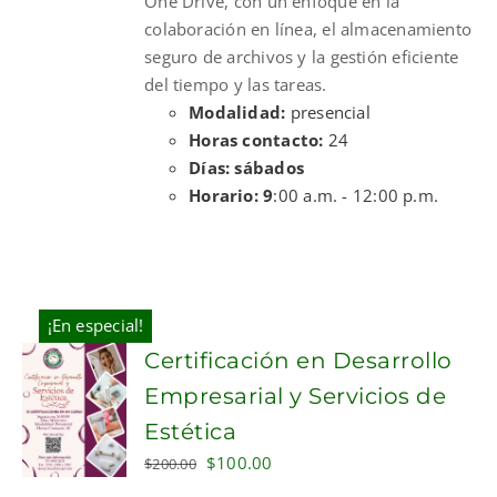
One Drive, con un enfoque en la
colaboración en línea, el almacenamiento
seguro de archivos y la gestión eficiente
del tiempo y las tareas.
Modalidad:
presencial
Horas contacto:
24
Días: sábados
Horario: 9
:00 a.m. - 12:00 p.m.
¡En especial!
Certificación en Desarrollo
Empresarial y Servicios de
Estética
Original
Current
$
100.00
$
200.00
price
price