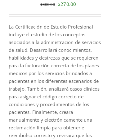
Original
Current
$
270.00
$
300.00
price
price
was:
is:
La Certificación de Estudio Profesional
$300.00.
$270.00.
incluye el estudio de los conceptos
asociados a la administración de servicios
de salud. Desarrollará conocimientos,
habilidades y destrezas que se requieren
para la facturación correcta de los planes
médicos por los servicios brindados a
pacientes en los diferentes escenarios de
trabajo. También, analizará casos clínicos
para asignar el código correcto de
condiciones y procedimientos de los
pacientes. Finalmente, creará
manualmente y electrónicamente una
reclamación limpia para obtener el
reembolso correcto y revisará que los