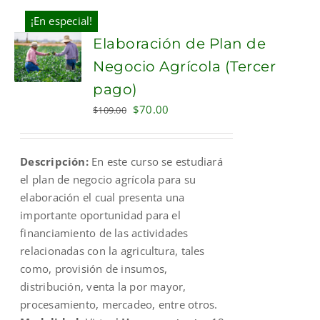
¡En especial!
Elaboración de Plan de
Negocio Agrícola (Tercer
pago)
Original
Current
$
70.00
$
109.00
price
price
was:
is:
Descripción:
En este curso se estudiará
$109.00.
$70.00.
el plan de negocio agrícola para su
elaboración el cual presenta una
importante oportunidad para el
financiamiento de las actividades
relacionadas con la agricultura, tales
como, provisión de insumos,
distribución, venta la por mayor,
procesamiento, mercadeo, entre otros.