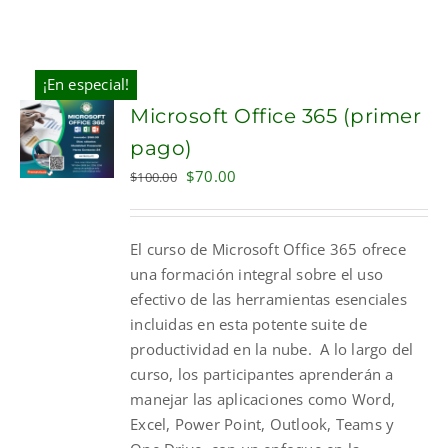
¡En especial!
Microsoft Office 365 (primer
pago)
Original
Current
$
70.00
$
100.00
price
price
was:
is:
El curso de Microsoft Office 365 ofrece
$100.00.
$70.00.
una formación integral sobre el uso
efectivo de las herramientas esenciales
incluidas en esta potente suite de
productividad en la nube. A lo largo del
curso, los participantes aprenderán a
manejar las aplicaciones como Word,
Excel, Power Point, Outlook, Teams y