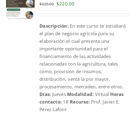
Original
Current
$
220.00
$
325.00
price
price
was:
is:
Descripción:
En este curso se estudiará
$325.00.
$220.00.
el plan de negocio agrícola para su
elaboración el cual presenta una
importante oportunidad para el
financiamiento de las actividades
relacionadas con la agricultura, tales
como, provisión de insumos,
distribución, venta la por mayor,
procesamiento, mercadeo, entre otros.
Días:
Jueves
Modalidad:
Virtual
Horas
contacto:
18
Recurso:
Prof. Javier E.
Pérez Lafont