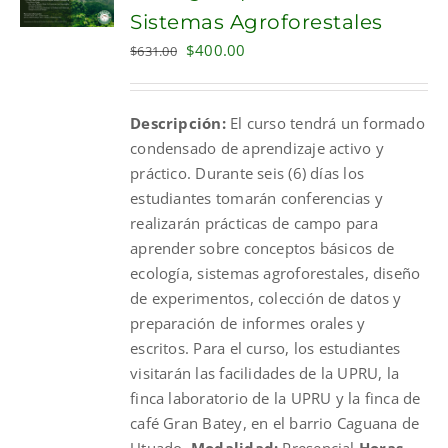
Sistemas Agroforestales
Original
Current
$
400.00
$
631.00
price
price
was:
is:
Descripción:
El curso tendrá un formado
$631.00.
$400.00.
condensado de aprendizaje activo y
práctico. Durante seis (6) días los
estudiantes tomarán conferencias y
realizarán prácticas de campo para
aprender sobre conceptos básicos de
ecología, sistemas agroforestales, diseño
de experimentos, colección de datos y
preparación de informes orales y
escritos. Para el curso, los estudiantes
visitarán las facilidades de la UPRU, la
finca laboratorio de la UPRU y la finca de
café Gran Batey, en el barrio Caguana de
Utuado.
Modalidad:
Presencial
Horas