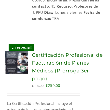
contacto
: 45
Recurso:
Profesores de
UPRU
Días:
Lunes a viernes
Fecha de
comienzo:
TBA
¡En especial!
Certificación Profesional de
Facturación de Planes
Médicos (Prórroga 3er
pago)
Original
Current
$
250.00
$
300.00
price
price
was:
is:
La Certificación Profesional incluye el
$300.00.
$250.00.
estudio de los conceptos asociados a la