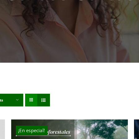
ts
¡En especial!