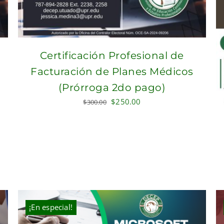
Certificación Profesional de
Facturación de Planes Médicos
(Prórroga 2do pago)
Original
Current
$
250.00
$
300.00
price
price
was:
is:
$300.00.
$250.00.
¡En especial!