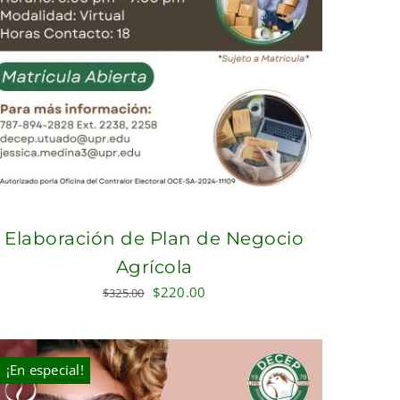
Elaboración de Plan de Negocio
Agrícola
Original
Current
$
220.00
$
325.00
price
price
was:
is:
$325.00.
$220.00.
¡En especial!