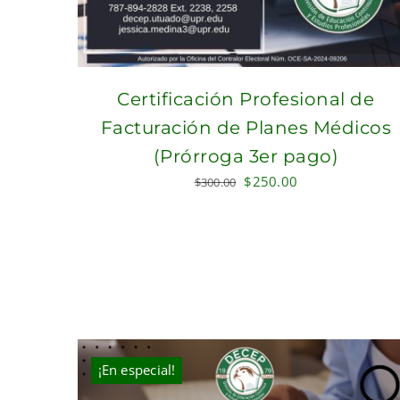
Certificación Profesional de
Facturación de Planes Médicos
(Prórroga 3er pago)
Original
Current
$
250.00
$
300.00
price
price
was:
is:
$300.00.
$250.00.
¡En especial!