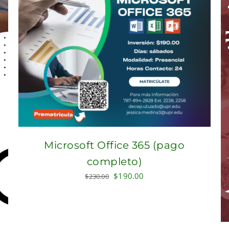
Microsoft Office 365 (pago
completo)
Original
Current
$
190.00
$
230.00
price
price
was:
is:
$230.00.
$190.00.