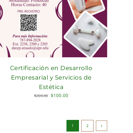
Certificación en Desarrollo
Empresarial y Servicios de
Estética
Original
Current
$
100.00
$
200.00
price
price
was:
is:
$200.00.
$100.00.
1
2