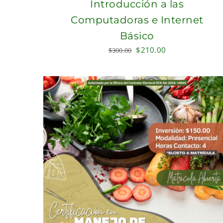
Introducción a las
Computadoras e Internet
Básico
Original
Current
$
210.00
$
300.00
price
price
was:
is:
$300.00.
$210.00.