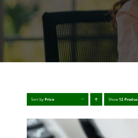
Sort by
Price
Show
12 Produc