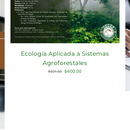
Ecología Aplicada a Sistemas
Agroforestales
Original
Current
$
400.00
$
631.00
price
price
was:
is:
$631.00.
$400.00.