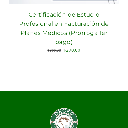
Certificación de Estudio
Profesional en Facturación de
Planes Médicos (Prórroga 1er
pago)
Original
Current
$
270.00
$
300.00
price
price
was:
is:
$300.00.
$270.00.