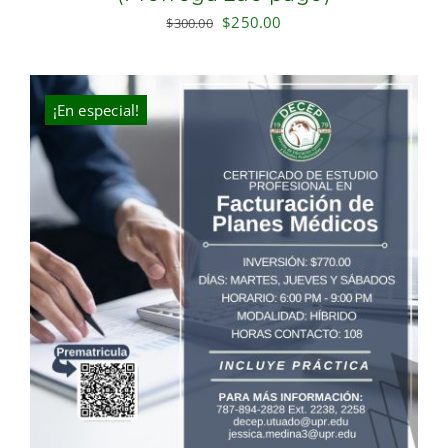
Original
Current
$
250.00
$
300.00
price
price
was:
is:
$300.00.
$250.00.
¡En especial!