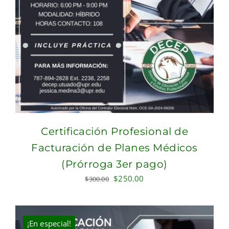
Certificación Profesional de
Facturación de Planes Médicos
(Prórroga 3er pago)
Original
Current
$
250.00
$
300.00
price
price
was:
is:
$300.00.
$250.00.
¡En especial!