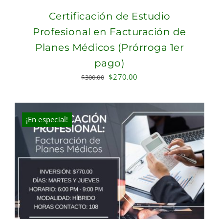
Certificación de Estudio
Profesional en Facturación de
Planes Médicos (Prórroga 1er
pago)
Original
Current
$
270.00
$
300.00
price
price
was:
is:
$300.00.
$270.00.
¡En especial!