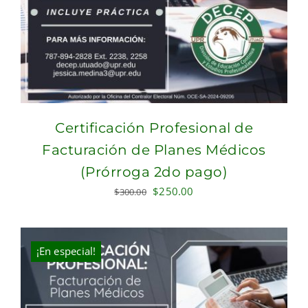
Certificación Profesional de
Facturación de Planes Médicos
(Prórroga 2do pago)
Original
Current
$
250.00
$
300.00
price
price
was:
is:
$300.00.
$250.00.
¡En especial!