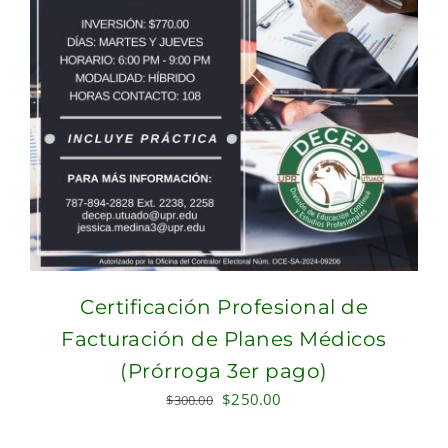
Certificación Profesional de
Facturación de Planes Médicos
(Prórroga 3er pago)
Original
Current
$
250.00
$
300.00
price
price
was:
is: