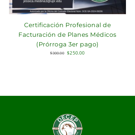
Certificación Profesional de
Facturación de Planes Médicos
(Prórroga 3er pago)
Original
Current
$
250.00
$
300.00
price
price
was:
is:
$300.00.
$250.00.