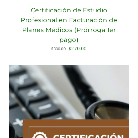
Certificación de Estudio
Profesional en Facturación de
Planes Médicos (Prórroga 1er
pago)
Original
Current
$
270.00
$
300.00
price
price
was:
is:
$300.00.
$270.00.