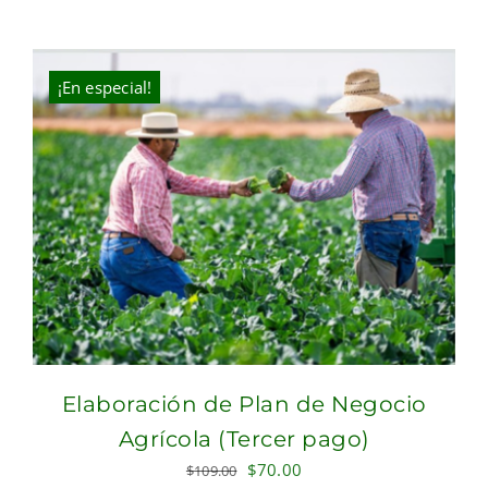
price
price
was:
is:
$100.00.
$70.00.
¡En especial!
Elaboración de Plan de Negocio
Agrícola (Tercer pago)
Original
Current
$
70.00
$
109.00