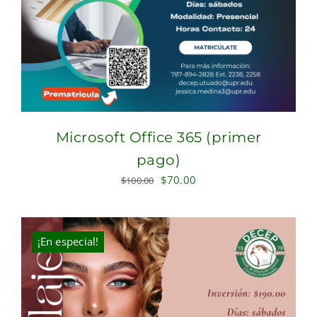
Microsoft Office 365 (primer
pago)
Original
Current
$
70.00
$
100.00
price
price
was:
is:
$100.00.
$70.00.
¡En especial!