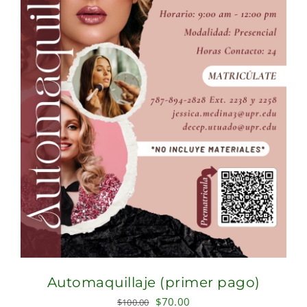
Automaquillaje (primer pago)
Original
Current
$
70.00
$
100.00