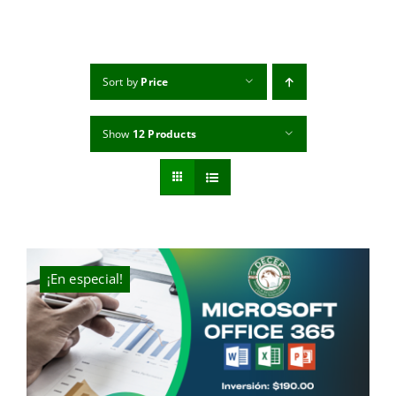
MI CUENTA
CARRITO
Sort by
Price
Show
12 Products
¡En especial!