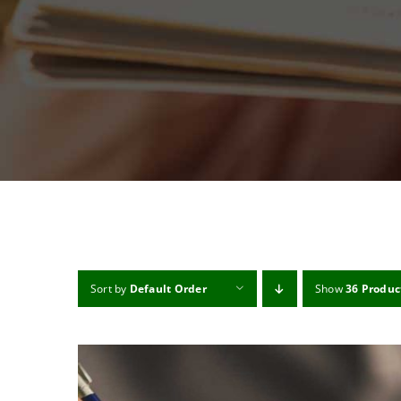
Sort by
Default Order
Show
36 Produc