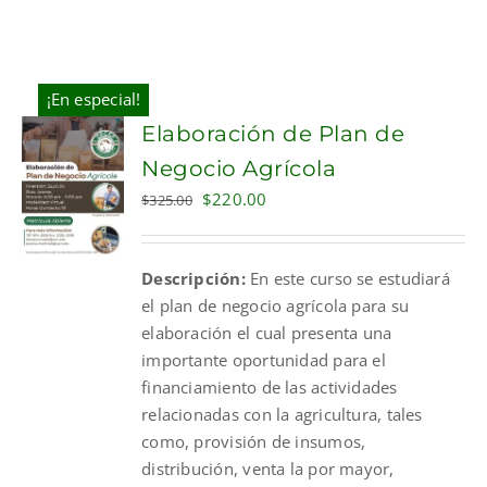
¡En especial!
Elaboración de Plan de
Negocio Agrícola
Original
Current
$
220.00
$
325.00
price
price
was:
is:
Descripción:
En este curso se estudiará
$325.00.
$220.00.
el plan de negocio agrícola para su
elaboración el cual presenta una
importante oportunidad para el
financiamiento de las actividades
relacionadas con la agricultura, tales
como, provisión de insumos,
distribución, venta la por mayor,