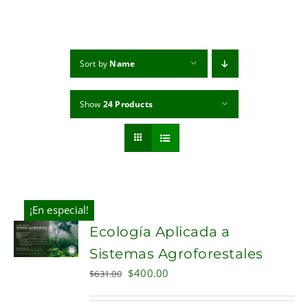
MI CUENTA
CARRITO
Sort by
Name
Show
24 Products
¡En especial!
Ecología Aplicada a
Sistemas Agroforestales
Original
Current
$
400.00
$
631.00
price
price
was:
is: