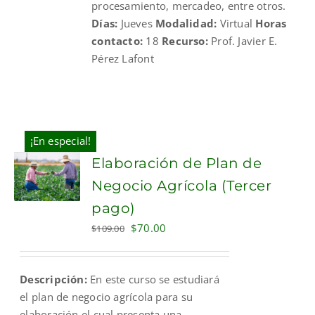
procesamiento, mercadeo, entre otros.
Días:
Jueves
Modalidad:
Virtual
Horas
contacto:
18
Recurso:
Prof. Javier E.
Pérez Lafont
¡En especial!
Elaboración de Plan de
Negocio Agrícola (Tercer
pago)
Original
Current
$
70.00
$
109.00
price
price
was:
is:
Descripción:
En este curso se estudiará
$109.00.
$70.00.
el plan de negocio agrícola para su
elaboración el cual presenta una