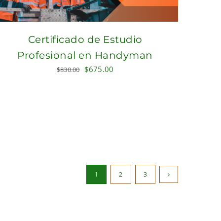
Certificado de Estudio
Profesional en Handyman
Original
Current
$
675.00
$
830.00
price
price
was:
is:
$830.00.
$675.00.
1
2
3