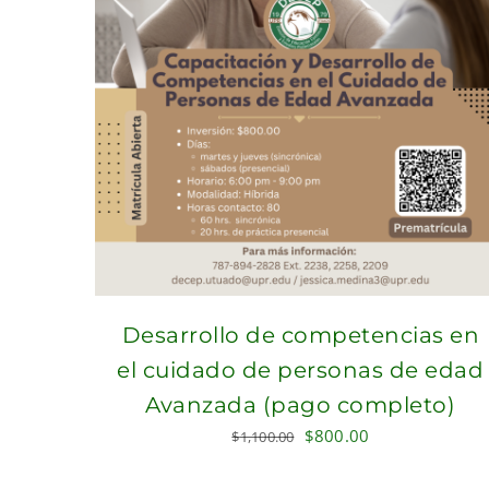
Desarrollo de competencias en
el cuidado de personas de edad
Avanzada (pago completo)
Original
Current
$
800.00
$
1,100.00
price
price