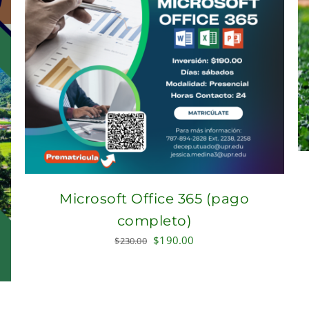
Microsoft Office 365 (pago
completo)
Original
Current
$
190.00
$
230.00
price
price
was:
is:
$230.00.
$190.00.