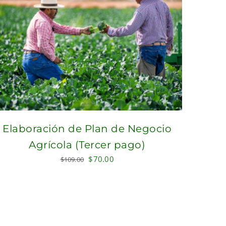
Elaboración de Plan de Negocio
Agrícola (Tercer pago)
Original
Current
$
70.00
$
109.00
price
price
was:
is:
$109.00.
$70.00.