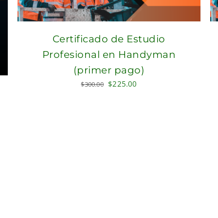
Certificado de Estudio
Profesional en Handyman
(primer pago)
Original
Current
$
225.00
$
300.00
price
price
was:
is:
$300.00.
$225.00.