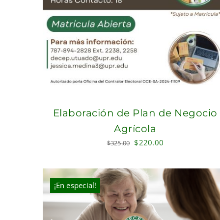
Elaboración de Plan de Negocio
Agrícola
Original
Current
$
220.00
$
325.00
price
price
was:
is:
$325.00.
$220.00.
¡En especial!