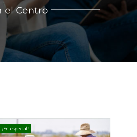
 el Centro
¡En especial!