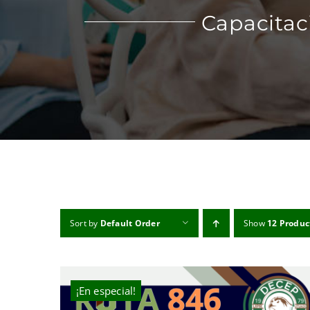
Capacitac
Sort by
Default Order
Show
12 Produc
¡En especial!