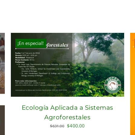
¡En especial!
Ecología Aplicada a Sistemas
Agroforestales
Original
Current
$
400.00
$
631.00
price
price