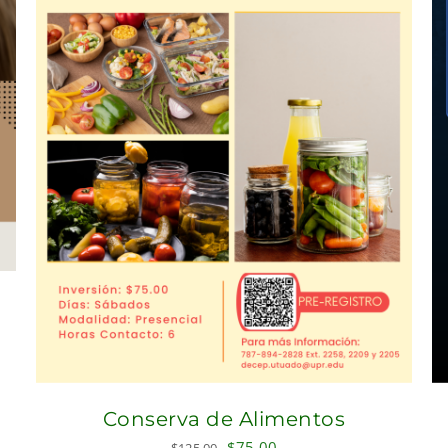
Conserva de Alimentos
Original
Current
$
75.00
$
125.00