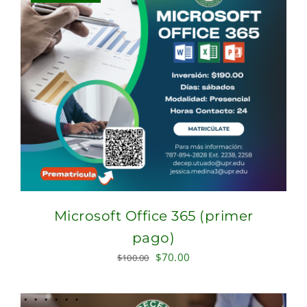
Microsoft Office 365 (primer
pago)
Original
Current
$
70.00
$
100.00
price
price
was:
is: