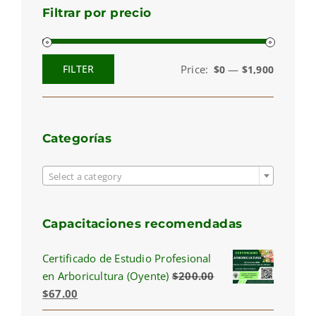
Filtrar por precio
Price:
—
FILTER
$0
$1,900
Min
Max
price
price
Categorías

Select a category
Capacitaciones recomendadas
Certificado de Estudio Profesional
en Arboricultura (Oyente)
$
200.00
Original
Current
$
67.00
price
price