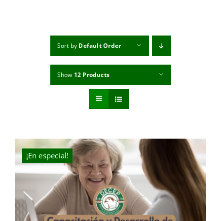
MI CUENTA
CARRITO
Sort by
Default Order
Show
12 Products
¡En especial!