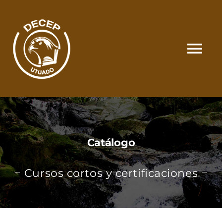
Skip
to
content
Tog
Nav
SOMOS
CATÁLOGO
Catálogo
MATRÍCULA Y PAGOS
Cursos cortos y certificaciones
CONTACTO