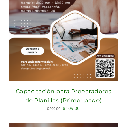
Capacitación para Preparadores
de Planillas (Primer pago)
Original
Current
$
109.00
$
200.00
price
price
was:
is: