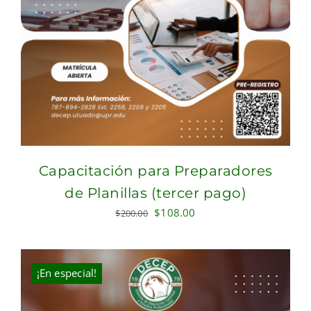
Capacitación para Preparadores
de Planillas (tercer pago)
Original
Current
$
108.00
$
200.00
price
price
was:
is:
$200.00.
$108.00.
¡En especial!