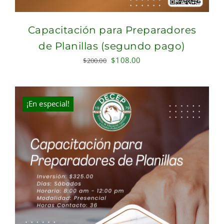
Capacitación para Preparadores
de Planillas (segundo pago)
Original
Current
$
108.00
$
200.00
price
price
was:
is:
$200.00.
$108.00.
¡En especial!