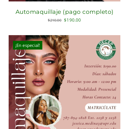
Automaquillaje (pago completo)
Original
Current
$
190.00
$
210.00
price
price
was:
is:
$210.00.
$190.00.
¡En especial!