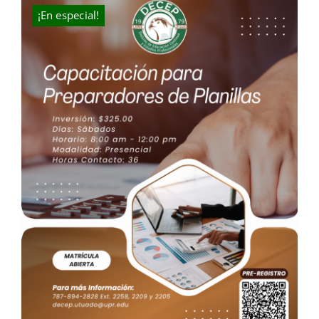
$200.00.
$109.00.
¡En especial!