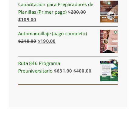
Capacitación para Preparadores de
was:
is:
Planillas (Primer pago)
$
200.00
$200.00.
$67.00.
Original
Current
$
109.00
price
price
Automaquillaje (pago completo)
was:
is:
Original
Current
$
210.00
$
190.00
$200.00.
$109.00.
price
price
was:
is:
Ruta 846 Programa
$210.00.
$190.00.
Original
Current
Preuniversitario
$
631.00
$
400.00
price
price
was:
is:
$631.00.
$400.00.