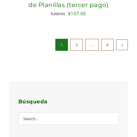
de Planillas (tercer pago)
Original
Current
$
107.00
$
200.00
price
price
was:
is:
$200.00.
$107.00.
1
2
…
4
Búsqueda