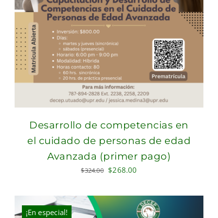
Desarrollo de competencias en
el cuidado de personas de edad
Avanzada (primer pago)
Original
Current
$
268.00
$
324.00
price
price
was:
is:
$324.00.
$268.00.
¡En especial!