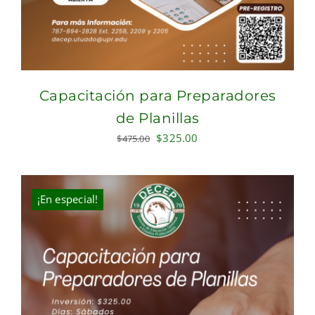
Capacitación para Preparadores
de Planillas
Original
Current
$
325.00
$
475.00
price
price
was:
is:
$475.00.
$325.00.
¡En especial!