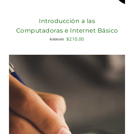
Introducción a las
Computadoras e Internet Básico
Original
Current
$
210.00
$
300.00
price
price
was:
is:
$300.00.
$210.00.