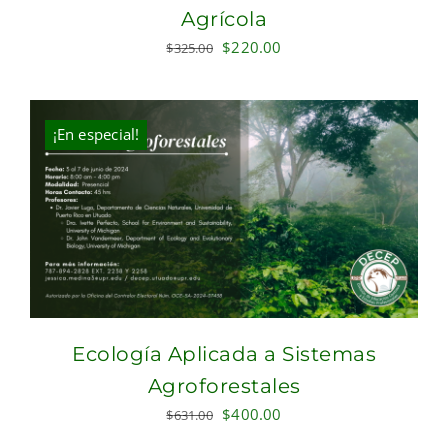
Agrícola
Original
Current
$
220.00
$
325.00
price
price
was:
is:
$325.00.
$220.00.
¡En especial!
Ecología Aplicada a Sistemas
Agroforestales
Original
Current
$
400.00
$
631.00
price
price