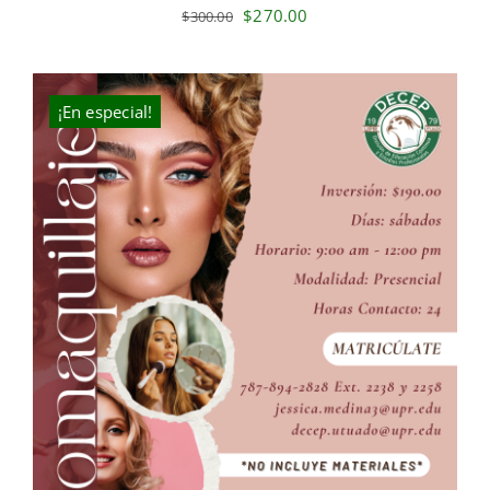
Original
Current
$
270.00
$
300.00
price
price
was:
is:
$300.00.
$270.00.
¡En especial!