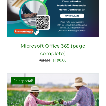
Microsoft Office 365 (pago
completo)
Original
Current
$
190.00
$
230.00
price
price
was:
is:
$230.00.
$190.00.
¡En especial!