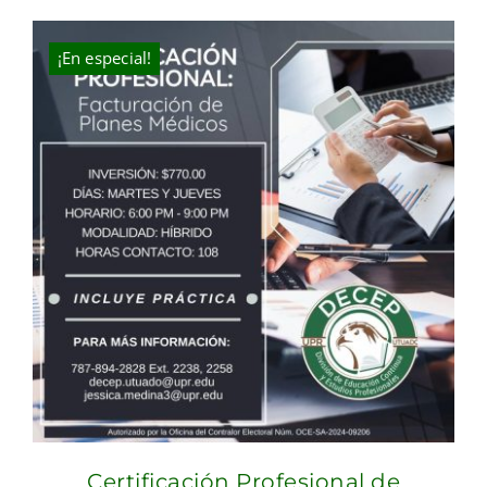
was:
is:
$631.00.
$400.00.
¡En especial!
Certificación Profesional de