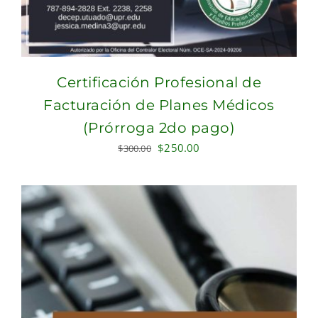
Certificación Profesional de
Facturación de Planes Médicos
(Prórroga 2do pago)
Original
Current
$
250.00
$
300.00
price
price
was:
is:
$300.00.
$250.00.