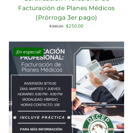
Facturación de Planes Médicos
(Prórroga 3er pago)
Original
Current
$
250.00
$
300.00
price
price
was:
is:
$300.00.
$250.00.
¡En especial!