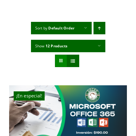
MI CUENTA
CARRITO
Sort by
Default Order
Show
12 Products
¡En especial!