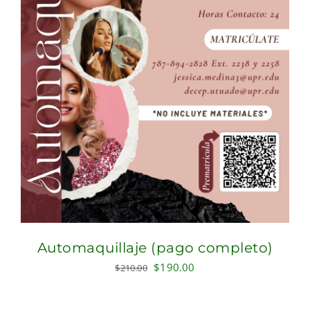
Automaquillaje (pago completo)
Original
Current
$
190.00
$
210.00
price
price
was:
is: