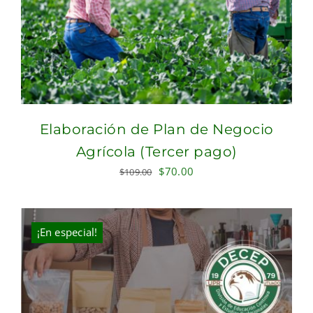
Elaboración de Plan de Negocio
Agrícola (Tercer pago)
Original
Current
$
70.00
$
109.00
price
price
was:
is:
$109.00.
$70.00.
¡En especial!