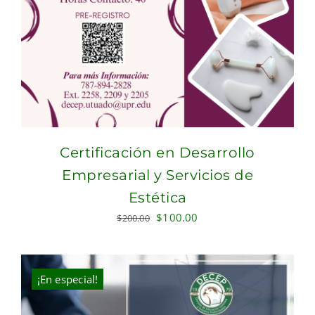
Certificación en Desarrollo
Empresarial y Servicios de
Estética
Original
Current
$
100.00
$
200.00
price
price
was:
is:
$200.00.
$100.00.
¡En especial!