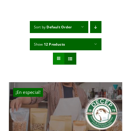
MI CUENTA
CARRITO
Sort by
Default Order
Show
12 Products
¡En especial!