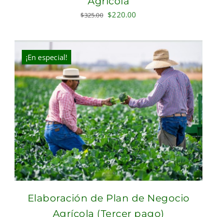
Agrícola
Original
Current
$
220.00
$
325.00
price
price
was:
is:
$325.00.
$220.00.
¡En especial!
Elaboración de Plan de Negocio
Agrícola (Tercer pago)