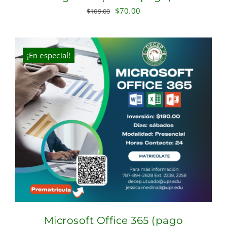
Original
Current
$
70.00
$
109.00
price
price
was:
is:
$109.00.
$70.00.
¡En especial!
Microsoft Office 365 (pago