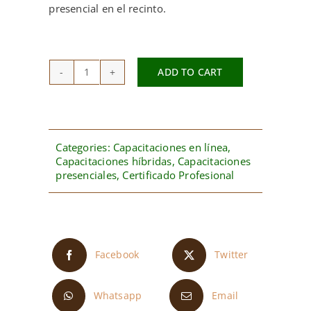
presencial en el recinto.
ADD TO CART
Capacitación
para
Preparadores
de
Categories:
Capacitaciones en línea
,
Planillas
Capacitaciones híbridas
,
Capacitaciones
quantity
presenciales
,
Certificado Profesional
Facebook
Twitter
Whatsapp
Email