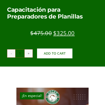
MI CUENTA
Capacitación para
Preparadores de Planillas
CARRITO
Original
Current
$
475.00
$
325.00
price
price
was:
is:
$475.00.
$325.00.
ADD TO CART
Capacitación
para
Preparadores
de
Planillas
quantity
¡En especial!