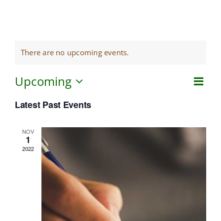
MI CUENTA
CARRITO
There are no upcoming events.
Upcoming
Eve
View
List
Select
Vie
Navi
Latest Past Events
date.
Navi
NOV
1
2022