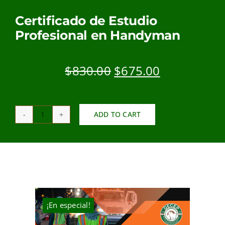
MI CUENTA
Certificado de Estudio
Profesional en Handyman
CARRITO
Original
Current
$
830.00
$
675.00
price
price
was:
is:
$830.00.
$675.00.
ADD TO CART
Certificado
de
Estudio
Profesional
en
Handyman
quantity
¡En especial!