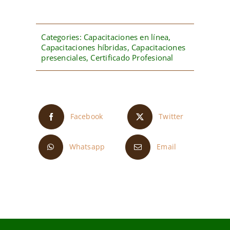
Estudio
Profesional
Categories:
Capacitaciones en línea
,
en
Capacitaciones híbridas
,
Capacitaciones
Handyman
presenciales
,
Certificado Profesional
quantity
Facebook
Twitter
Whatsapp
Email