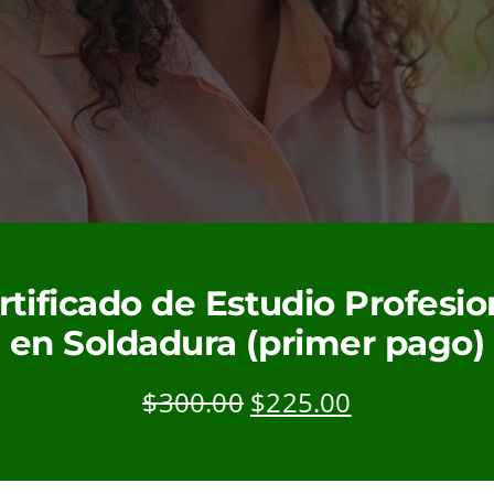
rtificado de Estudio Profesio
en Soldadura (primer pago)
Original
Current
$
300.00
$
225.00
price
price
was:
is:
$300.00.
$225.00.