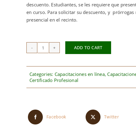
descuento. Estudiantes, se les requiere que present
en curso. Para solicitar su descuento, y prórrogas
presencial en el recinto.
ADD TO CART
Certificado
de
Estudio
Profesional
Categories:
Capacitaciones en línea
,
Capacitacione
Certificado Profesional
en
Soldadura
(primer
pago)
quantity
Facebook
Twitter