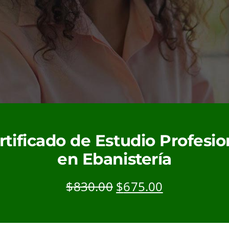
rtificado de Estudio Profesio
en Ebanistería
Original
Current
$
830.00
$
675.00
price
price
was:
is:
$830.00.
$675.00.