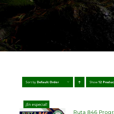
Sort by
Default Order
Show
12 Produc
¡En especial!
Ruta 846 Progr