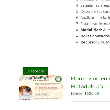
Señalar las área
Describir las car
Analizar la relac
Enumerar formas
Modalidad:
Auto
Horas contacto
Recurso:
Dra. M
¡En especial!
Montessori en 
Metodología
Original
Curre
$
600.00
$
900.00
price
price
was:
is: