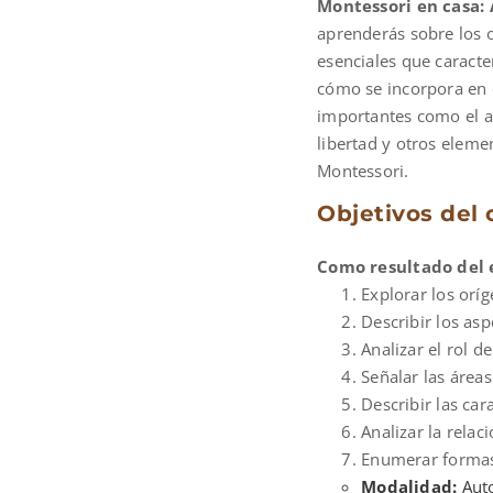
Montessori en casa: 
$900.00.
$600.
aprenderás sobre los 
esenciales que caracte
cómo se incorpora en 
importantes como el am
libertad y otros elem
Montessori.
Objetivos del 
Como resultado del 
Explorar los orí
Describir los as
Analizar el rol 
Señalar las área
Describir las car
Analizar la relac
Enumerar formas
Modalidad:
Auto