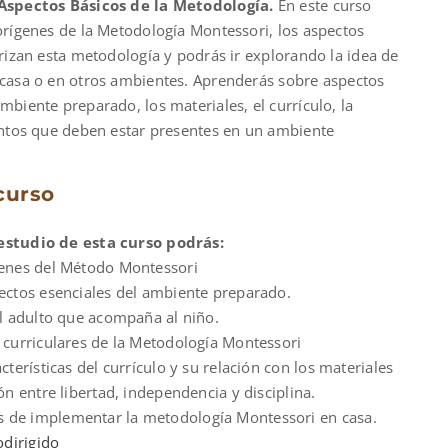
Aspectos Básicos de la Metodología.
En este curso
00.
orígenes de la Metodología Montessori, los aspectos
rizan esta metodología y podrás ir explorando la idea de
casa o en otros ambientes. Aprenderás sobre aspectos
biente preparado, los materiales, el currículo, la
entos que deben estar presentes en un ambiente
curso
estudio de esta curso podrás:
genes del Método Montessori
pectos esenciales del ambiente preparado.
del adulto que acompaña al niño.
s curriculares de la Metodología Montessori
acterísticas del currículo y su relación con los materiales
ión entre libertad, independencia y disciplina.
 de implementar la metodología Montessori en casa.
dirigido