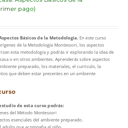
rimer pago)
nt
Aspectos Básicos de la Metodología.
En este curso
00.
orígenes de la Metodología Montessori, los aspectos
rizan esta metodología y podrás ir explorando la idea de
casa o en otros ambientes. Aprenderás sobre aspectos
biente preparado, los materiales, el currículo, la
entos que deben estar presentes en un ambiente
curso
estudio de esta curso podrás:
genes del Método Montessori
pectos esenciales del ambiente preparado.
del adulto que acompaña al niño.