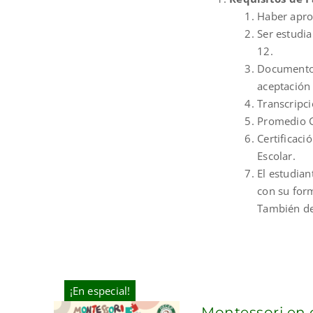
Haber apro
Ser estudia
12.
Documento 
aceptación 
Transcripci
Promedio G
Certificaci
Escolar.
El estudia
con su for
También de
¡En especial!
Montessori en 