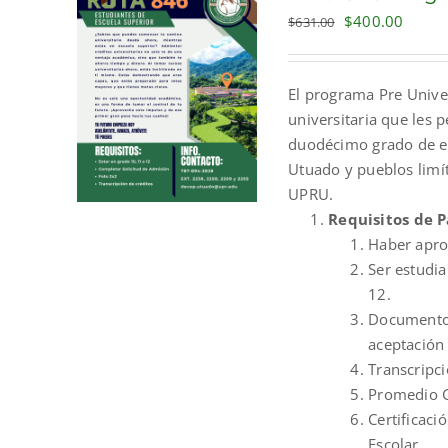
Original
Curre
$
400.00
$
631.00
price
price
was:
is:
El programa Pre Unive
$631.00.
$400.
universitaria que les 
duodécimo grado de es
Utuado y pueblos limít
UPRU.
Requisitos de P
Haber apro
Ser estudia
12.
Documento 
aceptación 
Transcripci
Promedio G
Certificaci
Escolar.