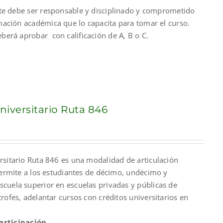
nte debe ser responsable y disciplinado y comprometido
mación académica que lo capacita para tomar el curso.
berá aprobar con calificación de A, B o C.
iversitario Ruta 846
nt
rsitario Ruta 846 es una modalidad de articulación
00.
permite a los estudiantes de décimo, undécimo y
cuela superior en escuelas privadas y públicas de
rofes, adelantar cursos con créditos universitarios en
articipación