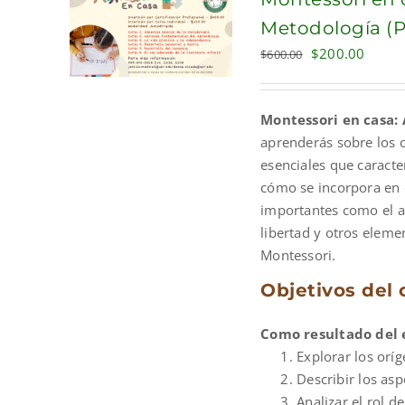
Metodología (P
Original
Curre
$
200.00
$
600.00
price
price
was:
is:
Montessori en casa: 
$600.00.
$200.
aprenderás sobre los 
esenciales que caracte
cómo se incorpora en 
importantes como el am
libertad y otros elem
Montessori.
Objetivos del 
Como resultado del 
Explorar los orí
Describir los as
Analizar el rol 