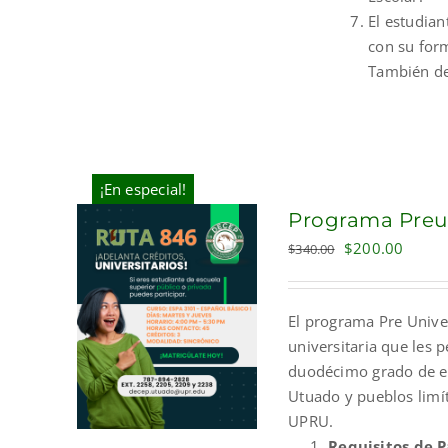
El estudia
con su for
También de
¡En especial!
Programa Preun
Original
Curre
$
200.00
$
340.00
price
price
was:
is:
El programa Pre Unive
$340.00.
$200.
universitaria que les 
duodécimo grado de es
Utuado y pueblos limít
UPRU.
Requisitos de P