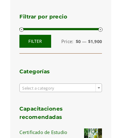
Filtrar por precio
Price:
—
FILTER
$0
$1,900
Min
Max
price
price
Categorías

Select a category
Capacitaciones
recomendadas
Certificado de Estudio