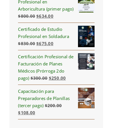
Profesional en
Arboricultura (primer pago)
Original
Current
$
800.00
$
634.00
price
price
Certificado de Estudio
was:
is:
Profesional en Soldadura
$800.00.
$634.00.
Original
Current
$
830.00
$
675.00
price
price
Certificación Profesional de
was:
is:
Facturación de Planes
$830.00.
$675.00.
Médicos (Prórroga 2do
Original
Current
pago)
$
300.00
$
250.00
price
price
Capacitación para
was:
is:
Preparadores de Planillas
$300.00.
$250.00.
(tercer pago)
$
200.00
Original
Current
$
108.00
price
price
was:
is: