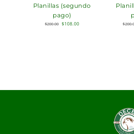
Planillas (segundo
Planil
pago)
Original
Current
$
108.00
$
200.00
$
200.
price
price
was:
is:
$200.00.
$108.00.