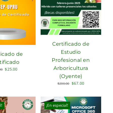
Certificado de
Estudio
icado de
Profesional en
tificado
Arboricultura
Original
Current
$
25.00
00
price
price
(Oyente)
was:
is:
Original
Current
$
67.00
$
200.00
$40.00.
$25.00.
price
price
was:
is:
$200.00.
$67.00.
l!
¡En especial!