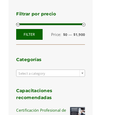
Filtrar por precio
Price:
—
FILTER
$0
$1,900
Min
Max
price
price
Categorías

Select a category
Capacitaciones
recomendadas
Certificación Profesional de