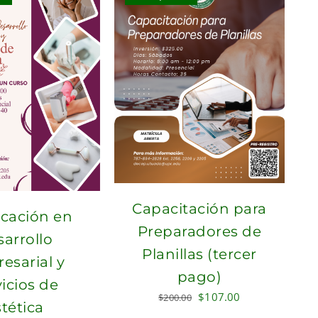
Capacitación para
icación en
Preparadores de
arrollo
Planillas (tercer
esarial y
pago)
icios de
Original
Current
$
107.00
$
200.00
tética
price
price