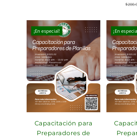
$
200.
¡En especial!
¡En especia
Capacitación para
Capaci
Preparadores de
Prepa