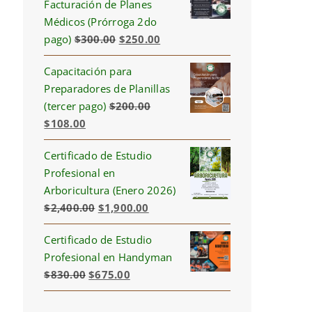
Facturación de Planes
Médicos (Prórroga 2do
Original
Current
pago)
$
300.00
$
250.00
price
price
Capacitación para
was:
is:
Preparadores de Planillas
$300.00.
$250.00.
(tercer pago)
$
200.00
Original
Current
$
108.00
price
price
Certificado de Estudio
was:
is:
Profesional en
$200.00.
$108.00.
Arboricultura (Enero 2026)
Original
Current
$
2,400.00
$
1,900.00
price
price
Certificado de Estudio
was:
is:
Profesional en Handyman
$2,400.00.
$1,900.00.
Original
Current
$
830.00
$
675.00
price
price
was:
is: