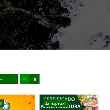
ts
l!
¡En especial!