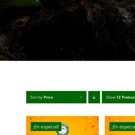
Sort by
Price
Show
12 Produc
¡En especial!
¡En especia