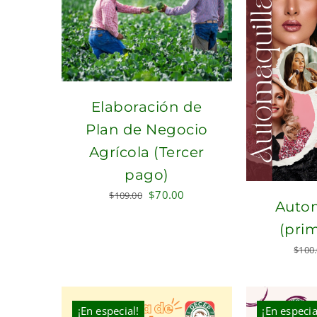
Elaboración de
Plan de Negocio
Agrícola (Tercer
pago)
Original
Current
$
70.00
$
109.00
Autom
price
price
(pri
was:
is:
$109.00.
$70.00.
$
100
¡En especial!
¡En especia