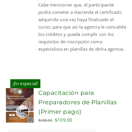
Cabe mencionar que, el participante
podrá someter a Hacienda el certificado
adquirido una vez haya finalizado el
curso; para que así la agencia le convalide
los créditos y pueda cumplir con los
requisitos de inscripción como
especialista en planillas de dicha agencia.
¡En especial!
Capacitación para
Preparadores de Planillas
(Primer pago)
Original
Current
$
109.00
$
200.00
price
price