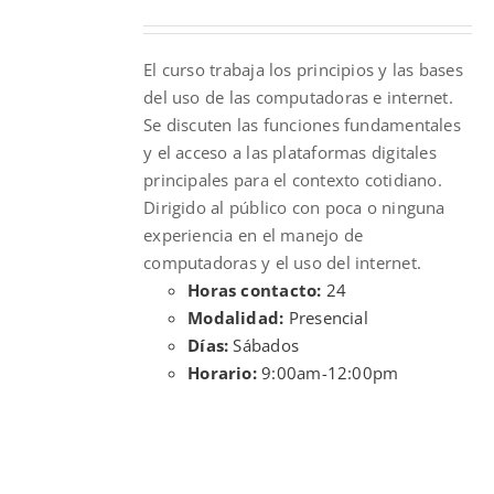
price
price
was:
is:
El curso trabaja los principios y las bases
$300.00.
$210.00.
del uso de las computadoras e internet.
Se discuten las funciones fundamentales
y el acceso a las plataformas digitales
principales para el contexto cotidiano.
Dirigido al público con poca o ninguna
experiencia en el manejo de
computadoras y el uso del internet.
Horas contacto:
24
Modalidad:
Presencial
Días:
Sábados
Horario:
9:00am-12:00pm