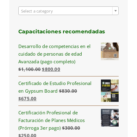

Select a category
Capacitaciones recomendadas
Desarrollo de competencias en el
cuidado de personas de edad
Avanzada (pago completo)
Original
Current
$
1,100.00
$
800.00
price
price
Certificado de Estudio Profesional
was:
is:
en Gypsum Board
$
830.00
$1,100.00.
$800.00.
Original
Current
$
675.00
price
price
Certificación Profesional de
was:
is:
Facturación de Planes Médicos
$830.00.
$675.00.
(Prórroga 3er pago)
$
300.00
Original
Current
$
250.00