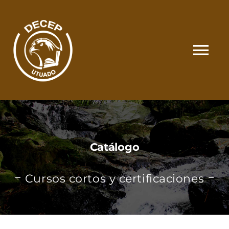
Skip
to
content
Tog
Nav
SOMOS
CATÁLOGO
Catálogo
MATRÍCULA Y PAGOS
Cursos cortos y certificaciones
CONTACTO