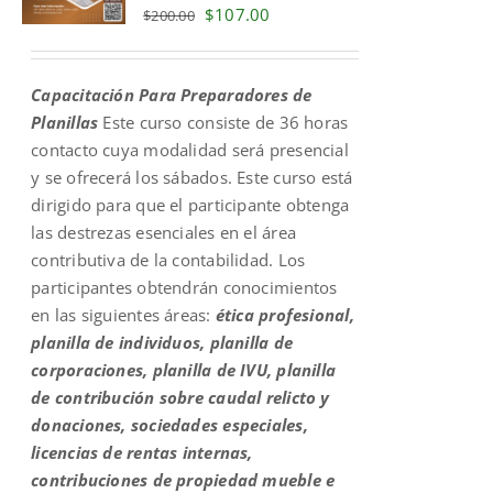
Original
Current
$
107.00
$
200.00
price
price
was:
is:
Capacitación Para Preparadores de
$200.00.
$107.00.
Planillas
Este curso consiste de 36 horas
contacto cuya modalidad será presencial
y se ofrecerá los sábados. Este curso está
dirigido para que el participante obtenga
las destrezas esenciales en el área
contributiva de la contabilidad. Los
participantes obtendrán conocimientos
en las siguientes áreas:
ética profesional,
planilla de individuos, planilla de
corporaciones, planilla de IVU, planilla
de contribución sobre caudal relicto y
donaciones, sociedades especiales,
licencias de rentas internas,
contribuciones de propiedad mueble e