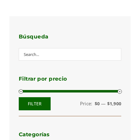
Búsqueda
Filtrar por precio
Price:
—
FILTER
$0
$1,900
Min
Max
price
price
Categorías