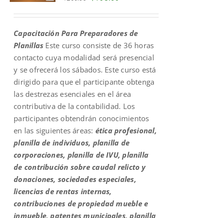
price
price
was:
is:
Capacitación Para Preparadores de
$200.00.
$108.00.
Planillas
Este curso consiste de 36 horas
contacto cuya modalidad será presencial
y se ofrecerá los sábados. Este curso está
dirigido para que el participante obtenga
las destrezas esenciales en el área
contributiva de la contabilidad. Los
participantes obtendrán conocimientos
en las siguientes áreas:
ética profesional,
planilla de individuos, planilla de
corporaciones, planilla de IVU, planilla
de contribución sobre caudal relicto y
donaciones, sociedades especiales,
licencias de rentas internas,
contribuciones de propiedad mueble e
inmueble, patentes municipales, planilla