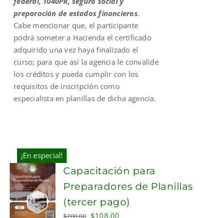
federal, 1040PR, seguro social y
preparación de estados financieros
.
Cabe mencionar que, el participante
podrá someter a Hacienda el certificado
adquirido una vez haya finalizado el
curso; para que así la agencia le convalide
los créditos y pueda cumplir con los
requisitos de inscripción como
especialista en planillas de dicha agencia.
¡En especial!
Capacitación para
Preparadores de Planillas
(tercer pago)
Original
Current
$
108.00
$
200.00