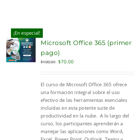
¡En especial!
Microsoft Office 365 (primer
pago)
Original
Current
$
70.00
$
100.00
price
price
was:
is:
El curso de Microsoft Office 365 ofrece
$100.00.
$70.00.
una formación integral sobre el uso
efectivo de las herramientas esenciales
incluidas en esta potente suite de
productividad en la nube. A lo largo del
curso, los participantes aprenderán a
manejar las aplicaciones como Word,
Excel, Power Point, Outlook, Teams y