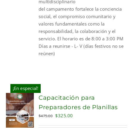
multidisciplinario
del
campamento
fortalece la conciencia
social, el compromiso comunitario y
valores fundamentales como la
responsabilidad, la colaboración y el
servicio. El horario es de 8:00 a 3:00 PM
Días a reunirse - L- V (días festivos no se
reúnen)
¡En especial!
Capacitación para
Preparadores de Planillas
Original
Current
$
325.00
$
475.00
price
price
was:
is: