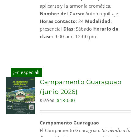
aplicarse y la armonía cromática.
Nombre del Curso:
Automaquillaje
Horas contacto:
24
Modalidad:
presencial
Días:
Sábado
Horario de
clase:
9:00 am- 12:00 pm
¡En especial!
Campamento Guaraguao
(junio 2026)
Original
Current
$
130.00
$
180.00
price
price
was:
is:
Campamento Guaraguao
$180.00.
$130.00.
El
Campamento
Guaraguao
:
Sirviendo a la