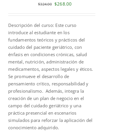
Original
Current
$
268.00
$
324.00
price
price
was:
is:
Descripción del curso: Este curso
$324.00.
$268.00.
introduce al estudiante en los
fundamentos teóricos y prácticos del
cuidado del paciente geriátrico, con
énfasis en condiciones crónicas, salud
mental, nutrición, administración de
medicamentos, aspectos legales y éticos.
Se promueve el desarrollo de
pensamiento crítico, responsabilidad y
profesionalismo. Además, integra la
creación de un plan de negocio en el
campo del cuidado geriátrico y una
práctica presencial en escenarios
simulados para reforzar la aplicación del
conocimiento adquirido.