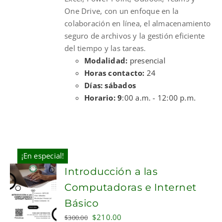
One Drive, con un enfoque en la
colaboración en línea, el almacenamiento
seguro de archivos y la gestión eficiente
del tiempo y las tareas.
Modalidad:
presencial
Horas contacto:
24
Días: sábados
Horario: 9
:00 a.m. - 12:00 p.m.
¡En especial!
Introducción a las
Computadoras e Internet
Básico
Original
Current
$
210.00
$
300.00