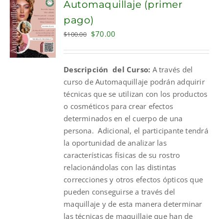
Automaquillaje (primer
pago)
Original
Current
$
70.00
$
100.00
price
price
was:
is:
Descripción del Curso:
A través del
$100.00.
$70.00.
curso de Automaquillaje podrán adquirir
técnicas que se utilizan con los productos
o cosméticos para crear efectos
determinados en el cuerpo de una
persona. Adicional, el participante tendrá
la oportunidad de analizar las
características físicas de su rostro
relacionándolas con las distintas
correcciones y otros efectos ópticos que
pueden conseguirse a través del
maquillaje y de esta manera determinar
las técnicas de maquillaje que han de