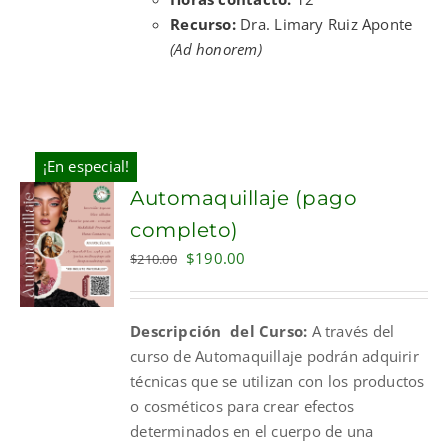
Recurso:
Dra. Limary Ruiz Aponte
(Ad honorem)
¡En especial!
Automaquillaje (pago
completo)
Original
Current
$
190.00
$
210.00
price
price
was:
is:
Descripción del Curso:
A través del
$210.00.
$190.00.
curso de Automaquillaje podrán adquirir
técnicas que se utilizan con los productos
o cosméticos para crear efectos
determinados en el cuerpo de una