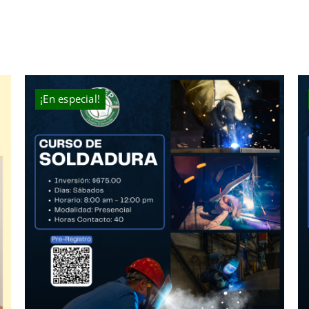
$40.00.
$25.00.
¡En especial!