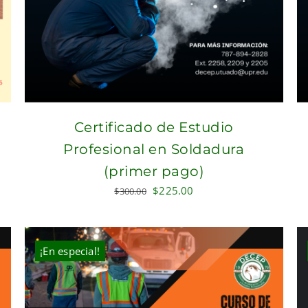
Certificado de Estudio
Profesional en Soldadura
(primer pago)
Original
Current
$
225.00
$
300.00
price
price
was:
is:
$300.00.
$225.00.
¡En especial!