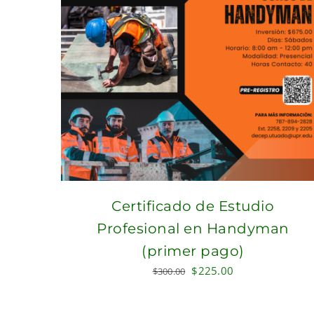
Certificado de Estudio
Profesional en Handyman
(primer pago)
Original
Current
$
225.00
$
300.00
price
price
was:
is: