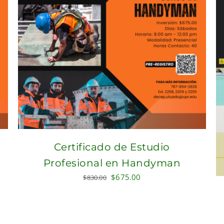
Certificado de Estudio
Profesional en Handyman
Original
Current
$
675.00
$
830.00
price
price
was:
is:
$830.00.
$675.00.