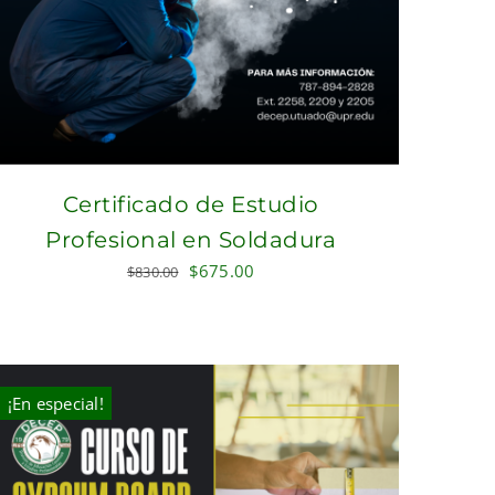
Certificado de Estudio
Profesional en Soldadura
Original
Current
$
675.00
$
830.00
price
price
was:
is:
$830.00.
$675.00.
¡En especial!