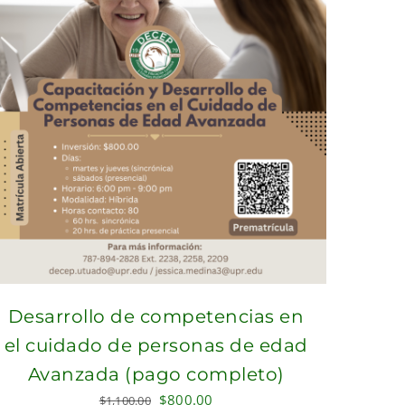
Desarrollo de competencias en
el cuidado de personas de edad
Avanzada (pago completo)
Original
Current
$
800.00
$
1,100.00