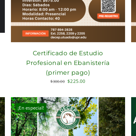
Certificado de Estudio
Profesional en Ebanistería
(primer pago)
Original
Current
$
225.00
$
300.00
price
price
was:
is:
$300.00.
$225.00.
¡En especial!