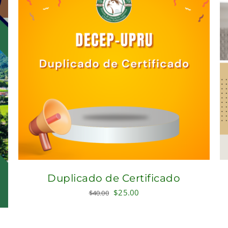
Duplicado de Certificado
Original
Current
$
25.00
$
40.00
price
price
was:
is: