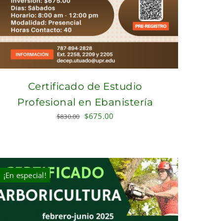
Certificado de Estudio
Profesional en Ebanistería
Original
Current
$
675.00
$
830.00
price
price
was:
is:
$830.00.
$675.00.
¡En especial!