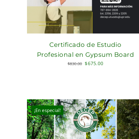
Certificado de Estudio
Profesional en Gypsum Board
Original
Current
$
675.00
$
830.00
price
price
was:
is:
$830.00.
$675.00.
¡En especial!