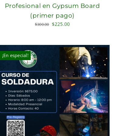
Profesional en Gypsum Board
(primer pago)
Original
Current
$
225.00
$
300.00
price
price
was:
is:
$300.00.
$225.00.
¡En especial!