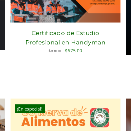
Certificado de Estudio
Profesional en Handyman
Original
Current
$
675.00
$
830.00
price
price
was:
is:
$830.00.
$675.00.
¡En especial!