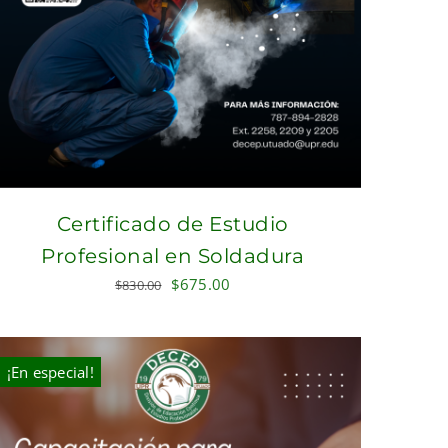
Certificado de Estudio
Profesional en Soldadura
Original
Current
$
675.00
$
830.00
price
price
was:
is:
$830.00.
$675.00.
¡En especial!