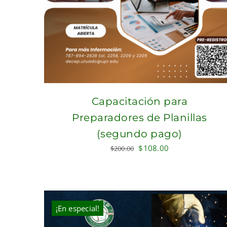
Capacitación para
Preparadores de Planillas
(segundo pago)
Original
Current
$
108.00
$
200.00
price
price
was:
is:
$200.00.
$108.00.
¡En especial!