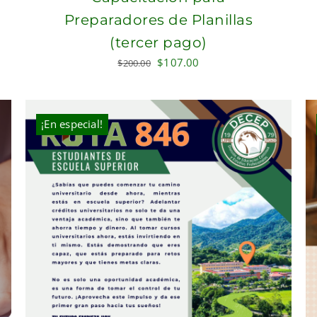
Preparadores de Planillas
(tercer pago)
Original
Current
$
107.00
$
200.00
price
price
was:
is:
$200.00.
$107.00.
¡En especial!