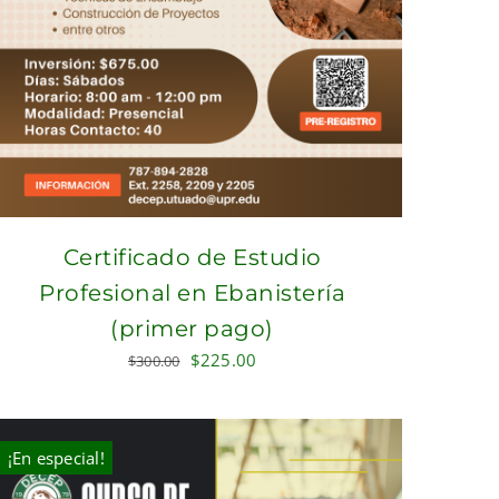
Certificado de Estudio
Profesional en Ebanistería
(primer pago)
Original
Current
$
225.00
$
300.00
price
price
was:
is:
$300.00.
$225.00.
¡En especial!