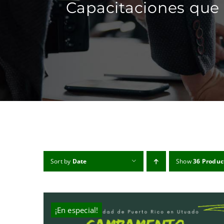
Capacitaciones que 
Sort by
Date
Show
36 Produc
¡En especial!