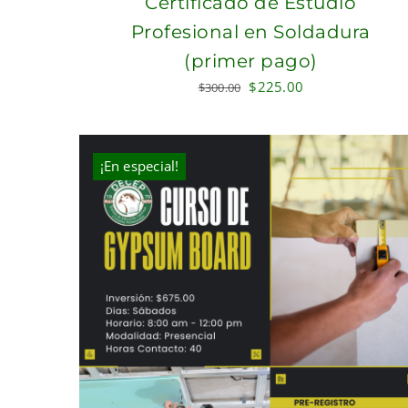
Certificado de Estudio
Profesional en Soldadura
(primer pago)
Original
Current
$
225.00
$
300.00
price
price
was:
is:
$300.00.
$225.00.
¡En especial!