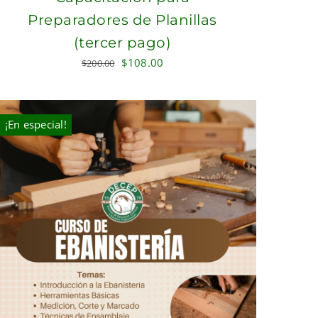
Preparadores de Planillas
(tercer pago)
Original
Current
$
108.00
$
200.00
price
price
was:
is:
$200.00.
$108.00.
¡En especial!