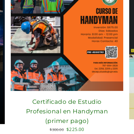
Certificado de Estudio
Profesional en Handyman
(primer pago)
Original
Current
$
225.00
$
300.00