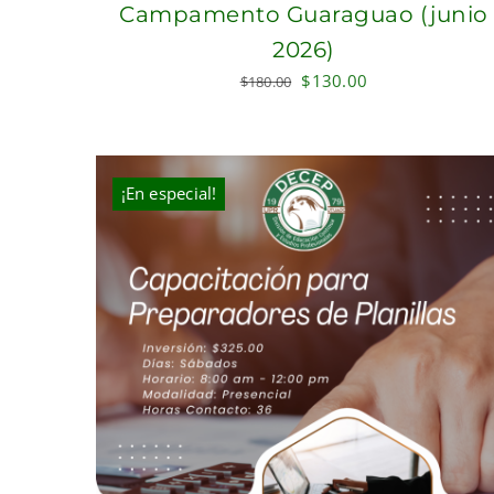
Campamento Guaraguao (junio
2026)
Original
Current
$
130.00
$
180.00
price
price
was:
is:
$180.00.
$130.00.
¡En especial!