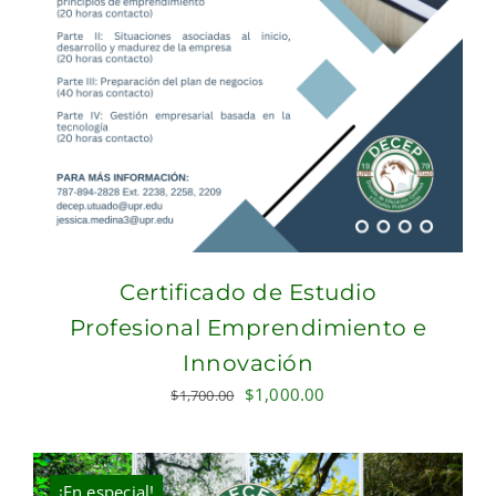
Certificado de Estudio
Profesional Emprendimiento e
Innovación
Original
Current
$
1,000.00
$
1,700.00
price
price
was:
is:
$1,700.00.
$1,000.00.
¡En especial!