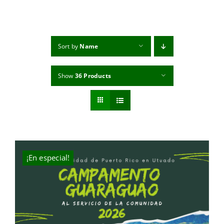
MI CUENTA
CARRITO
Sort by
Name
Show
36 Products
¡En especial!