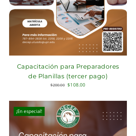
Capacitación para Preparadores
de Planillas (tercer pago)
Original
Current
$
108.00
$
200.00
price
price
was:
is:
$200.00.
$108.00.
¡En especial!