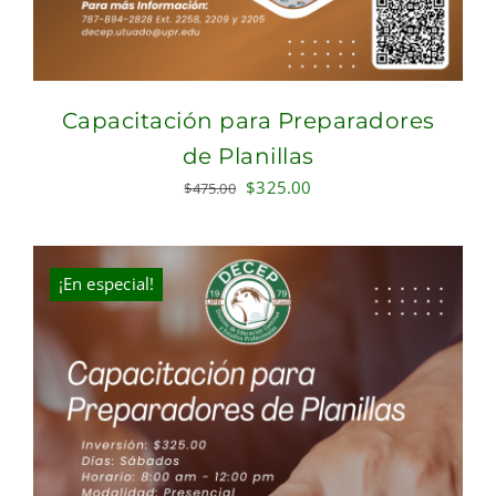
Capacitación para Preparadores
de Planillas
Original
Current
$
325.00
$
475.00
price
price
was:
is:
$475.00.
$325.00.
¡En especial!