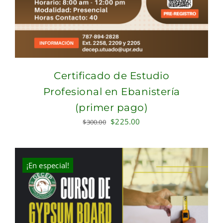
Certificado de Estudio
Profesional en Ebanistería
(primer pago)
Original
Current
$
225.00
$
300.00
price
price
was:
is:
$300.00.
$225.00.
¡En especial!