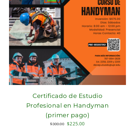
Certificado de Estudio
Profesional en Handyman
(primer pago)
Original
Current
$
225.00
$
300.00
price
price