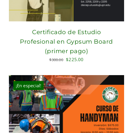
Certificado de Estudio
Profesional en Gypsum Board
(primer pago)
Original
Current
$
225.00
$
300.00
price
price
was:
is:
$300.00.
$225.00.
¡En especial!