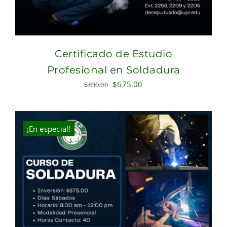
Certificado de Estudio
Profesional en Soldadura
Original
Current
$
675.00
$
830.00
price
price
was:
is:
$830.00.
$675.00.
¡En especial!