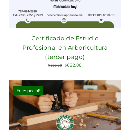
Certificado de Estudio
Profesional en Arboricultura
(tercer pago)
Original
Current
$
632.00
$
800.00
price
price
was:
is:
$800.00.
$632.00.
¡En especial!