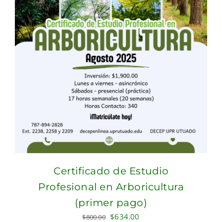
Certificado de Estudio
Profesional en Arboricultura
(primer pago)
Original
Current
$
634.00
$
800.00