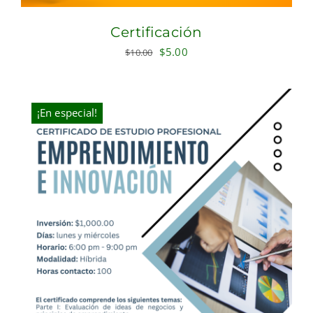
Certificación
Original
Current
$
5.00
$
10.00
price
price
was:
is:
$10.00.
$5.00.
¡En especial!