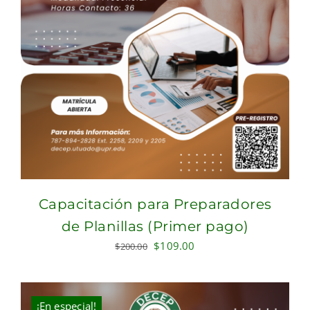
Capacitación para Preparadores
de Planillas (Primer pago)
Original
Current
$
109.00
$
200.00
price
price
was:
is:
$200.00.
$109.00.
¡En especial!