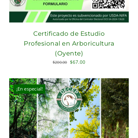
Certificado de Estudio
Profesional en Arboricultura
(Oyente)
Original
Current
$
67.00
$
200.00
price
price
was:
is:
$200.00.
$67.00.
¡En especial!