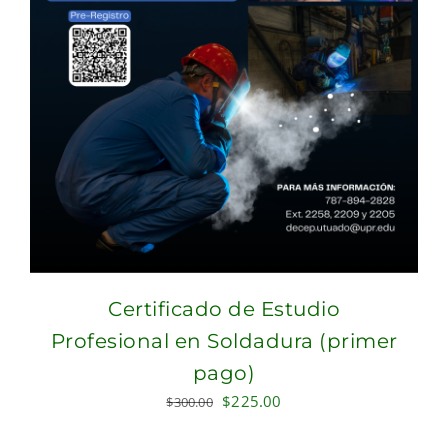
Certificado de Estudio
Profesional en Soldadura (primer
pago)
Original
Current
$
225.00
$
300.00
price
price