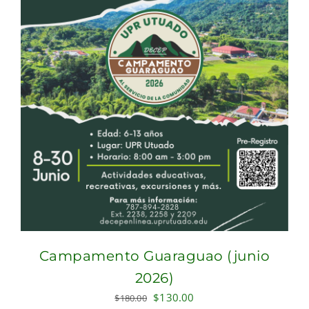
Campamento Guaraguao (junio
2026)
Original
Current
$
130.00
$
180.00