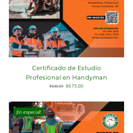
Certificado de Estudio
Profesional en Handyman
Original
Current
$
675.00
$
830.00
price
price
was:
is:
$830.00.
$675.00.
¡En especial!