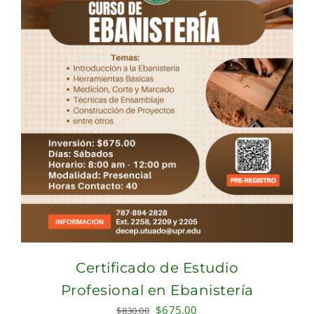
Certificado de Estudio
Profesional en Ebanistería
Original
Current
$
675.00
$
830.00