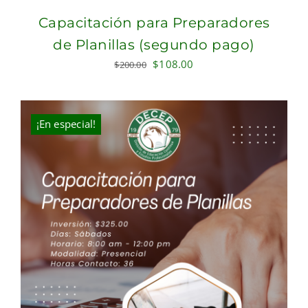
Capacitación para Preparadores
de Planillas (segundo pago)
Original
Current
$
108.00
$
200.00
price
price
was:
is:
$200.00.
$108.00.
¡En especial!