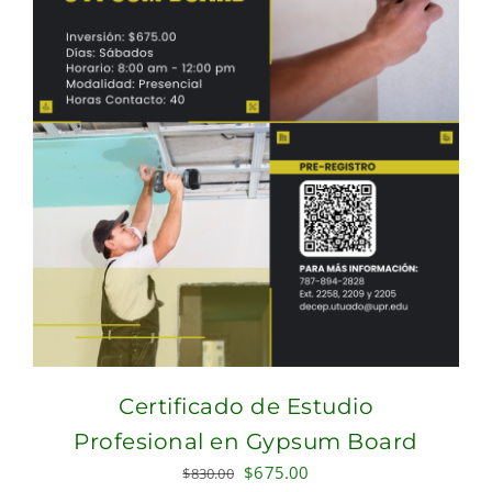
Certificado de Estudio
Profesional en Gypsum Board
Original
Current
$
675.00
$
830.00