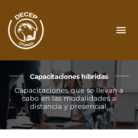
Skip
to
content
Tog
Nav
SOMOS
Capacitaciones híbridas
CATÁLOGO
Capacitaciones que se llevan a
cabo en las modalidades a
MATRÍCULA Y PAGOS
distancia y presencial.
CONTACTO