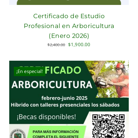
Certificado de Estudio
Profesional en Arboricultura
(Enero 2026)
Original
Current
$
1,900.00
$
2,400.00
price
price
was:
is:
$2,400.00.
$1,900.00.
¡En especial!