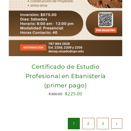
Certificado de Estudio
Profesional en Ebanistería
(primer pago)
Original
Current
$
225.00
$
300.00
price
price
was:
is:
$300.00.
$225.00.
1
2
3