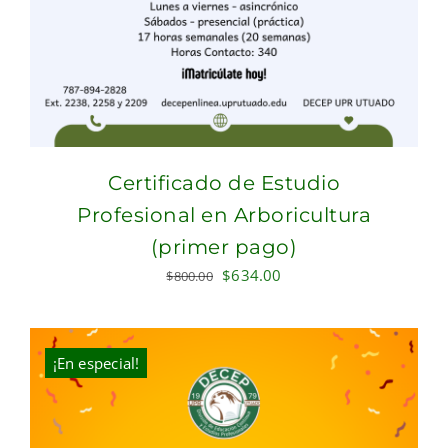
Certificado de Estudio
Profesional en Arboricultura
(primer pago)
Original
Current
$
634.00
$
800.00
price
price
was:
is:
$800.00.
$634.00.
¡En especial!