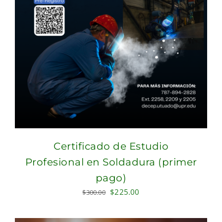
Certificado de Estudio
Profesional en Soldadura (primer
pago)
Original
Current
$
225.00
$
300.00
price
price
was:
is: