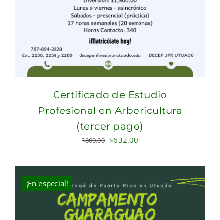
Certificado de Estudio
Profesional en Arboricultura
(tercer pago)
Original
Current
$
632.00
$
800.00
price
price
was:
is:
$800.00.
$632.00.
¡En especial!