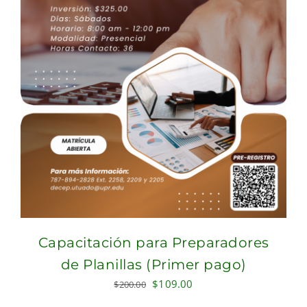
Capacitación para Preparadores
de Planillas (Primer pago)
Original
Current
$
109.00
$
200.00
price
price