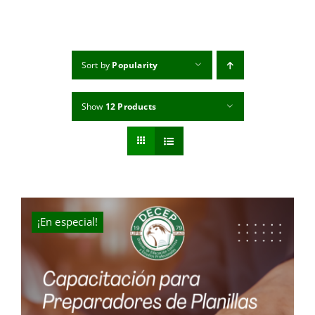
MI CUENTA
CARRITO
Sort by
Popularity
Show
12 Products
¡En especial!