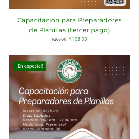
Capacitación para Preparadores
de Planillas (tercer pago)
Original
Current
$
108.00
$
200.00
price
price
was:
is:
$200.00.
$108.00.
¡En especial!