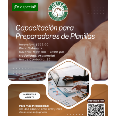
$300.00.
$225.00.
¡En especial!