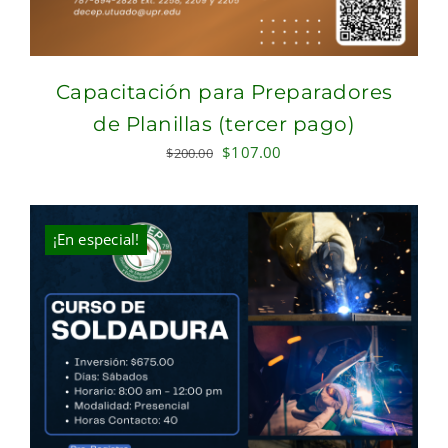
Capacitación para Preparadores
de Planillas (tercer pago)
Original
Current
$
107.00
$
200.00
price
price
was:
is:
$200.00.
$107.00.
¡En especial!