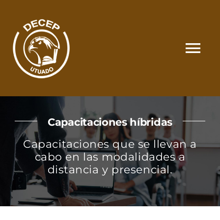
Skip
to
content
Tog
Nav
SOMOS
Capacitaciones híbridas
CATÁLOGO
Capacitaciones que se llevan a
cabo en las modalidades a
MATRÍCULA Y PAGOS
distancia y presencial.
CONTACTO