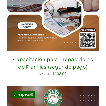
Capacitación para Preparadores
de Planillas (segundo pago)
Original
Current
$
108.00
$
200.00
price
price
was:
is:
$200.00.
$108.00.
¡En especial!