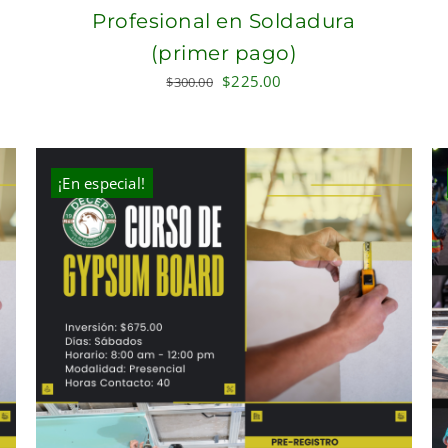
Profesional en Soldadura
(primer pago)
Original
Current
$
225.00
$
300.00
price
price
was:
is:
$300.00.
$225.00.
¡En especial!