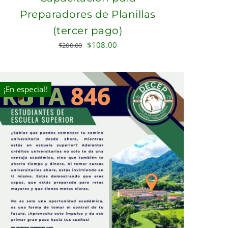
Preparadores de Planillas
(tercer pago)
Original
Current
$
108.00
$
200.00
price
price
was:
is:
$200.00.
$108.00.
¡En especial!