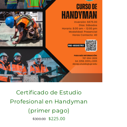
Certificado de Estudio
Profesional en Handyman
(primer pago)
Original
Current
$
225.00
$
300.00
price
price