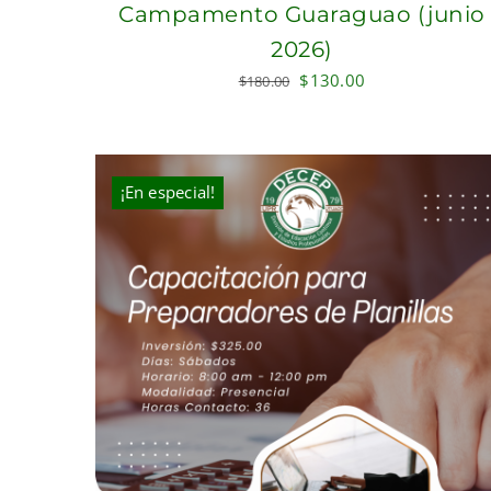
Campamento Guaraguao (junio
2026)
Original
Current
$
130.00
$
180.00
price
price
was:
is:
$180.00.
$130.00.
¡En especial!