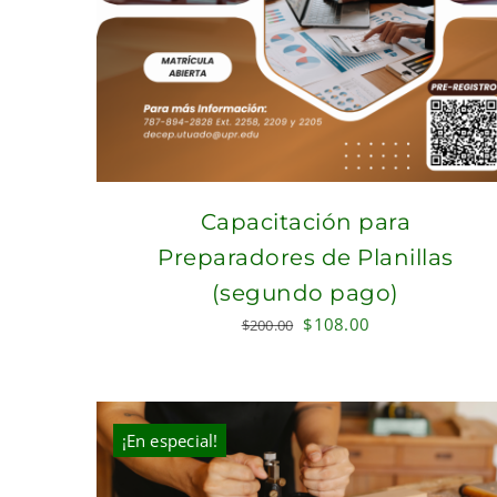
Capacitación para
Preparadores de Planillas
(segundo pago)
Original
Current
$
108.00
$
200.00
price
price
was:
is:
$200.00.
$108.00.
¡En especial!