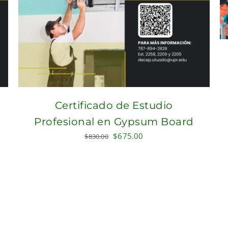
Certificado de Estudio
Profesional en Gypsum Board
Original
Current
$
675.00
$
830.00
price
price
was:
is:
$830.00.
$675.00.