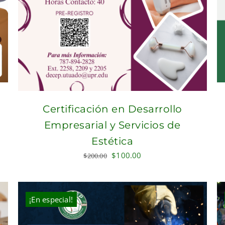
Certificación en Desarrollo
Empresarial y Servicios de
Estética
Original
Current
$
100.00
$
200.00
price
price
was:
is:
$200.00.
$100.00.
¡En especial!