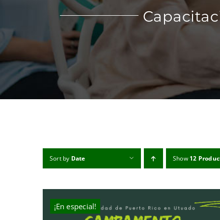
Capacitac
Sort by
Date
Show
12 Produc
¡En especial!