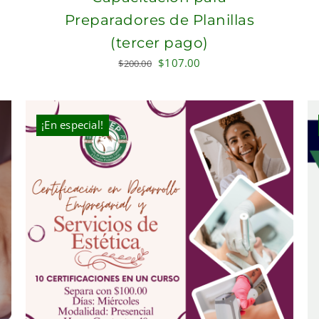
Preparadores de Planillas
(tercer pago)
Original
Current
$
107.00
$
200.00
price
price
was:
is:
$200.00.
$107.00.
¡En especial!