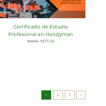
Certificado de Estudio
Profesional en Handyman
Original
Current
$
675.00
$
830.00
price
price
was:
is:
$830.00.
$675.00.
1
2
3