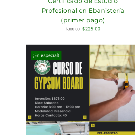
Certificado de Estudio
Profesional en Ebanistería
(primer pago)
Original
Current
$
225.00
$
300.00
price
price
was:
is:
$300.00.
$225.00.
¡En especial!