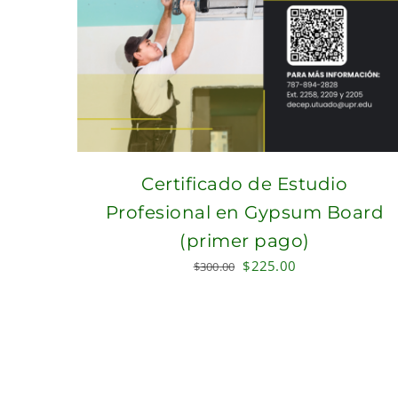
Certificado de Estudio
Profesional en Gypsum Board
(primer pago)
Original
Current
$
225.00
$
300.00
price
price
was:
is:
$300.00.
$225.00.