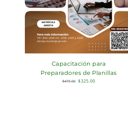
Capacitación para
Preparadores de Planillas
Original
Current
$
325.00
$
475.00
price
price
was:
is:
$475.00.
$325.00.