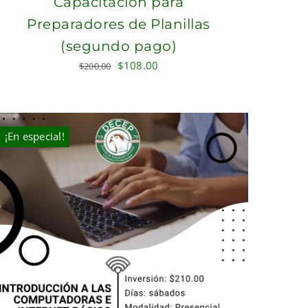
Capacitación para
Preparadores de Planillas
(segundo pago)
Original
Current
$
108.00
$
200.00
price
price
was:
is:
$200.00.
$108.00.
¡En especial!