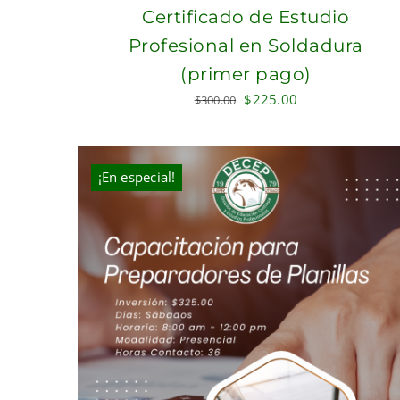
Certificado de Estudio
Profesional en Soldadura
(primer pago)
Original
Current
$
225.00
$
300.00
price
price
was:
is:
$300.00.
$225.00.
¡En especial!