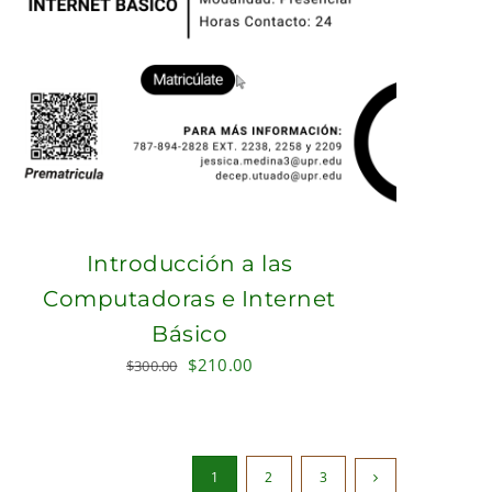
Introducción a las
Computadoras e Internet
Básico
Original
Current
$
210.00
$
300.00
price
price
was:
is:
$300.00.
$210.00.
1
2
3