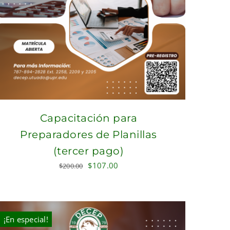
Capacitación para
Preparadores de Planillas
(tercer pago)
Original
Current
$
107.00
$
200.00
price
price
was:
is:
$200.00.
$107.00.
¡En especial!