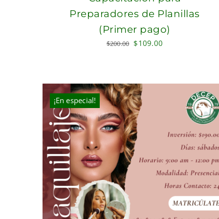
Preparadores de Planillas
(Primer pago)
Original
Current
$
109.00
$
200.00
price
price
was:
is:
$200.00.
$109.00.
¡En especial!