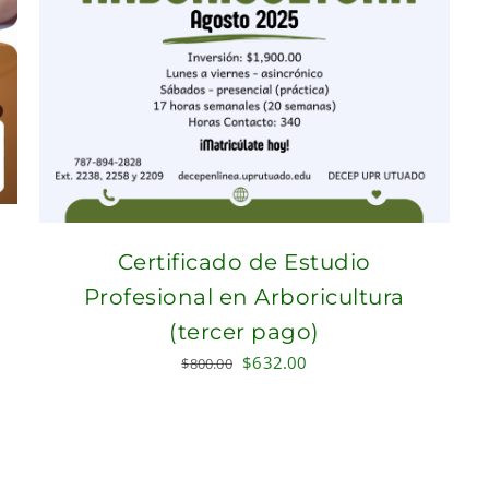
Certificado de Estudio
Profesional en Arboricultura
(tercer pago)
Original
Current
$
632.00
$
800.00
price
price
was:
is:
$800.00.
$632.00.