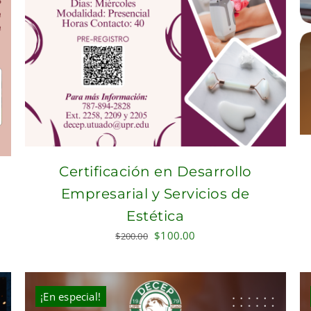
Certificación en Desarrollo
Empresarial y Servicios de
Estética
Original
Current
$
100.00
$
200.00
price
price
was:
is:
$200.00.
$100.00.
¡En especial!