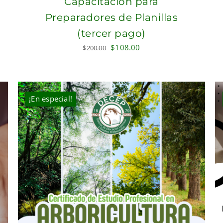
Capacitación para
Preparadores de Planillas
(tercer pago)
Original
Current
$
108.00
$
200.00
price
price
was:
is:
$200.00.
$108.00.
¡En especial!