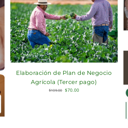
Elaboración de Plan de Negocio
Agrícola (Tercer pago)
Original
Current
$
70.00
$
109.00
price
price
was:
is:
$109.00.
$70.00.