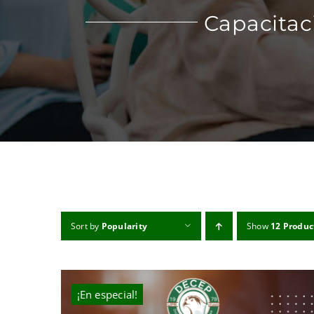
Capacitac
Sort by
Popularity
Show
12 Produc
¡En especial!