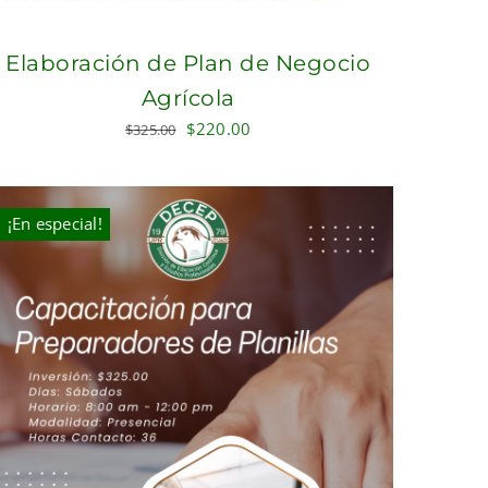
Elaboración de Plan de Negocio
Agrícola
Original
Current
$
220.00
$
325.00
price
price
was:
is:
$325.00.
$220.00.
¡En especial!